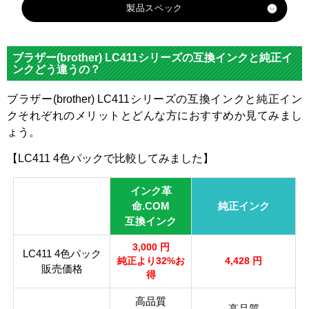
製品スペック
MFC-J739DN
MFC-J904N
対応
DCP-J1800N
メーカ
ブラザー
ブラザー(brother) LC411シリーズの互換インクと純正イ
DCP-J526N
ー
ンクどう違うの？
DCP-J914N
対応
ブラザー(brother) LC411シリーズの互換インクと純正イン
LC411B
DCP-J926N-B
純正型
LC411C
LC411M
LC411Y
クそれぞれのメリットとどんな方におすすめか見てみまし
K
MFC-J739DWN
番
ょう。
MFC-J939DWN
カテゴ
LC411シリーズ
【LC411 4色パックで比較してみました】
DCP-J528N
リ
DCP-J928N-W
ブラッ
インク革
マゼン
イエロ
DCP-J928N-B
カラー
シアン
ク
命.COM
タ
純正インク
ー
MFC-J905N
互換インク
顔料・
DCP-J915N
顔料
染料
染料
3,000 円
DCP-J926N-W
LC411 4色パック
純正より32%お
4,428 円
販売価格
ICチッ
得
あり
プ
高品質
高品質