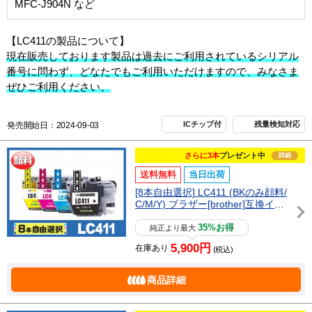
MFC-J904N など
【LC411の製品について】
現在販売しております製品は過去にご利用されているシリアル
番号に問わず、どなたでもご利用いただけますので、みなさま
ぜひご利用ください。
ICチップ付
残量検知対応
発売開始日：2024-09-03
さらに3本
プレゼント中
詳細
送料無料
当日出荷
[8本自由選択] LC411 (BKのみ顔料/
C/M/Y) ブラザー[brother]互換イン
クカートリッジ
35%お得
純正より最大
5,900円
在庫あり
(税込)
商品詳細