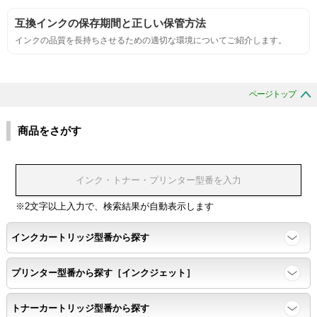
互換インクの保存期間と正しい保管方法
互換性
インクの品質を長持ちさせるための適切な環境についてご紹介します。
互換性テスト用のサンプルを印刷する。
ページトップ
色の重なりの境界が明確で、
色同士のにじみがないこと。
商品をさがす
浸透性
浸透性テスト用のサンプルを印刷する。
※2文字以上入力で、検索結果が自動表示します
インクカートリッジ型番から探す
任意の色を背景として使用し、
背景と違う色で8号サイズのArialフォントで
プリンター型番から探す［インクジェット］
鮮明に印刷できること。
トナーカートリッジ型番から探す
速乾性