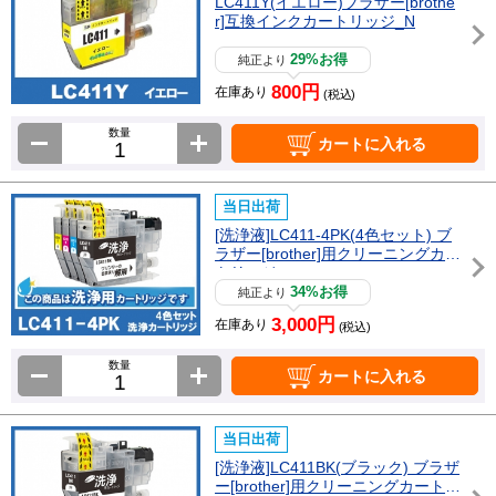
LC411Y(イエロー)ブラザー[brothe
r]互換インクカートリッジ_N
29%お得
純正より
800円
在庫あり
(税込)
数量
カートに入れる
当日出荷
[洗浄液]LC411-4PK(4色セット) ブ
ラザー[brother]用クリーニングカー
トリッジ
34%お得
純正より
3,000円
在庫あり
(税込)
数量
カートに入れる
当日出荷
[洗浄液]LC411BK(ブラック) ブラザ
ー[brother]用クリーニングカートリ