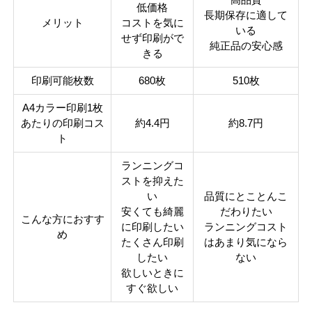
製品タ
低価格
互換インク
長期保存に適して
イプ
メリット
コストを気に
いる
せず印刷がで
純正品の安心感
きる
印刷可能枚数
680枚
510枚
A4カラー印刷1枚
あたりの印刷コス
約4.4円
約8.7円
ト
ランニングコ
ストを抑えた
い
品質にとことんこ
安くても綺麗
だわりたい
こんな方におすす
に印刷したい
ランニングコスト
め
たくさん印刷
はあまり気になら
したい
ない
欲しいときに
すぐ欲しい