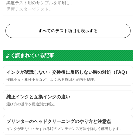
黒度テスト用のサンプルを印刷し、
黒度テスターでテスト。
黒度の技術基準に適合する。
すべてのテスト項目を表示する
色
よく読まれている記事
標準カラーサンプルを印刷する。
インクが認識しない・交換後に反応しない時の対処（FAQ）
鮮やか、リアル、彩度、シャープなど、
接触不良・相性不良など、よくある原因と案内を整理。
標準カラ―サンプルと比べて大きな違いがないこと。
純正インクと互換インクの違い
におい
選び方の基準を用途別に解説。
サンプルシートを印刷し、直接においを嗅ぐ。
プリンターのヘッドクリーニングのやり方と注意点
インクが出ない・かすれる時のメンテナンス方法を詳しく解説します。
刺激的なにおいがしないこと。