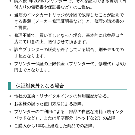
購入後1年以内のプリンターで、それを証明できる書類（日
付入りの領収書や保証書など）のご提供。
当店のインクカートリッジが原因で故障したことが証明で
きる書類（メーカー修理証明書など）と、修理の請求書の
ご提供。
修理不能で、買い直しとなった場合、基本的に代替品は当
店にて用意の上、送付させて頂きます。
該当プリンターの販売が終了している場合、別モデルでの
手配となります。
プリンター保証の上限代金（プリンター代、修理代）は5万
円までとなります。
保証対象外となる場合
他社の互換・リサイクルインクの利用履歴がある。
お客様の誤った使用方法による故障。
プリンターのご利用による、部品の自然な消耗（廃インク
パッドなど）、または印字部分（ヘッドなど）の故障
ご購入から1年以上経過した商品での故障。