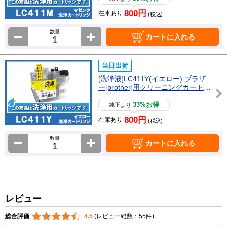
800円
在庫あり
(税込)
数量
カートに入れる
当日出荷
[洗浄液]LC411Y(イエロー) ブラザ
ー[brother]用クリーニングカートリ
ッジ
33%お得
純正より
800円
在庫あり
(税込)
数量
カートに入れる
レビュー
総合評価
4.5
(レビュー総数：55件)