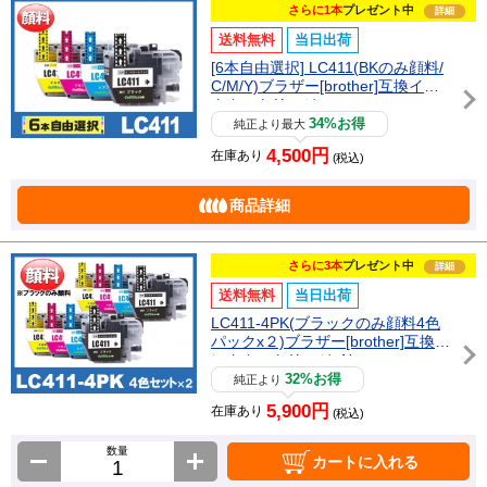
さらに1本
プレゼント中
詳細
送料無料
当日出荷
[6本自由選択] LC411(BKのみ顔料/
C/M/Y)ブラザー[brother]互換イン
クカートリッジ
34%お得
純正より最大
4,500円
在庫あり
(税込)
商品詳細
さらに3本
プレゼント中
詳細
送料無料
当日出荷
LC411-4PK(ブラックのみ顔料4色
パックx２)ブラザー[brother]互換イ
ンクカートリッジ_N
32%お得
純正より
5,900円
在庫あり
(税込)
数量
カートに入れる