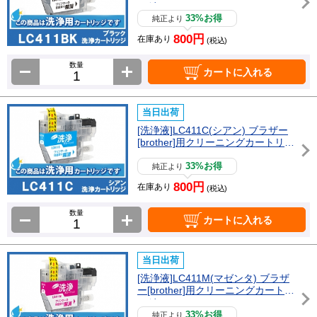
ッジ
33%お得
純正より
800円
在庫あり
(税込)
数量
カートに入れる
当日出荷
[洗浄液]LC411C(シアン) ブラザー
[brother]用クリーニングカートリッ
ジ
33%お得
純正より
800円
在庫あり
(税込)
数量
カートに入れる
当日出荷
[洗浄液]LC411M(マゼンタ) ブラザ
ー[brother]用クリーニングカートリ
ッジ
33%お得
純正より