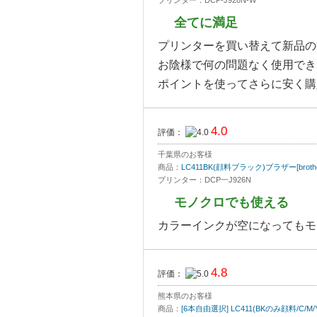
全てに満足
プリンターを買い替えて新品の
お陰様で何の問題なく使用でき
ポイントを使ってさらに安く購
4.0
評価：
千葉県のお客様
商品：
LC411BK(顔料ブラック)ブラザー[bro
プリンター：DCP一J926N
モノクロでも使える
カラーインクが空になってもモ
4.8
評価：
熊本県のお客様
商品：
[6本自由選択] LC411(BKのみ顔料/C/