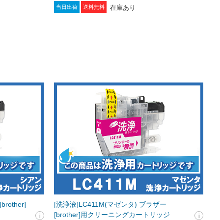
在庫あり
当日出荷
送料無料
other]
[洗浄液]LC411M(マゼンタ) ブラザー
[brother]用クリーニングカートリッジ