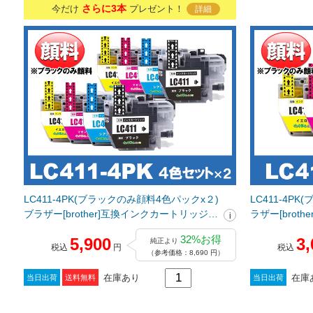
さらに3本
今だけ
プレゼント！
詳細
LC411-4PK(ブラックのみ顔料4色パックx２)
LC411-4P
ブラザー[brother]互換インクカートリッジ
ラザー[brot
_N
32%お得
5,900
3,
純正より
税込
円
税込
（参考価格：8,690 円）
在庫あり
在庫
当日出荷
送料無料
当日出荷