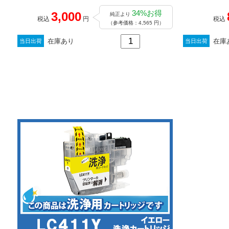
34%お得
3,000
純正より
税込
円
税込
（参考価格：4,565 円）
在庫あり
在庫
当日出荷
当日出荷