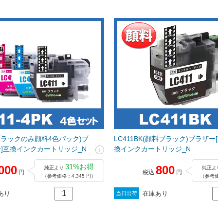
K(ブラックのみ顔料4色パック)ブ
LC411BK(顔料ブラック)ブラザー[br
her]互換インクカートリッジ_N
換インクカートリッジ_N
31%お得
000
800
純正より
純正よ
円
税込
円
（参考価格：4,345 円）
（参考価
あり
在庫あり
当日出荷