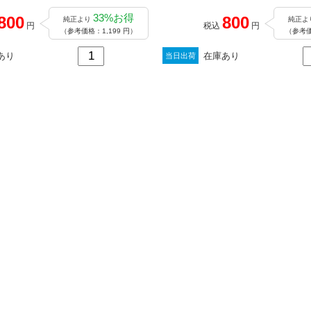
33%お得
800
800
純正より
純正よ
円
税込
円
（参考価格：1,199 円）
（参考価
あり
在庫あり
当日出荷