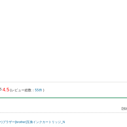
4.5
(レビュー総数：
55件
)
【投
ク)ブラザー[brother]互換インクカートリッジ_N