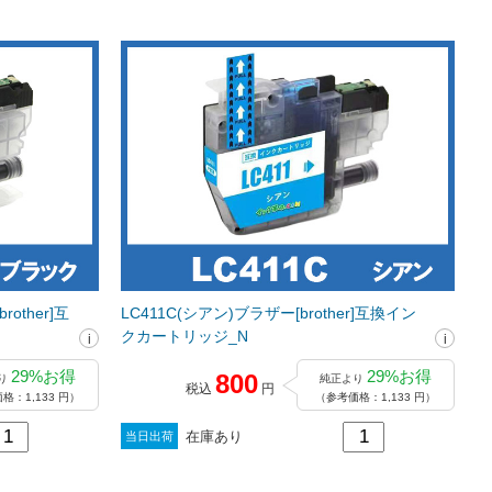
other]互
LC411C(シアン)ブラザー[brother]互換イン
クカートリッジ_N
29%お得
29%お得
800
り
純正より
税込
円
格：1,133 円）
（参考価格：1,133 円）
在庫あり
当日出荷