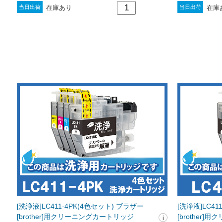
在庫あり
在庫
当日出荷
当日出荷
[洗浄液]LC411-4PK(4色セット) ブラザー
[洗浄液]LC4
[brother]用クリーニングカートリッジ
[brother