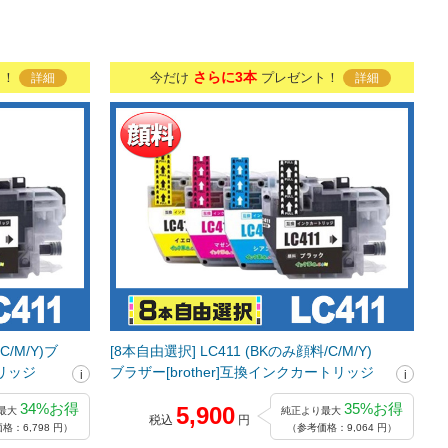
さらに3本
ト！
今だけ
プレゼント！
詳細
詳細
C/M/Y)ブ
[8本自由選択] LC411 (BKのみ顔料/C/M/Y)
トリッジ
ブラザー[brother]互換インクカートリッジ
34%お得
35%お得
5,900
最大
純正より最大
税込
円
格：6,798 円）
（参考価格：9,064 円）