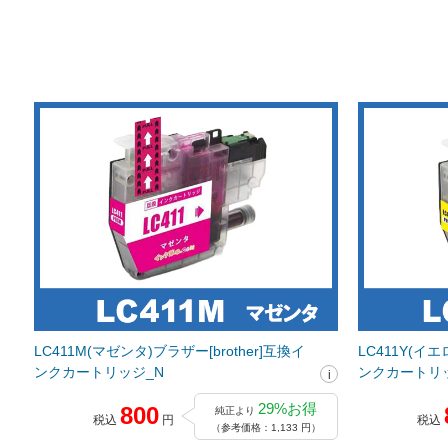
LC411M(マゼンタ)ブラザー[brother]互換イ
LC411Y(イエ
ンクカートリッジ_N
ンクカートリ
29%お得
800
純正より
税込
円
税込
（参考価格：1,133 円）