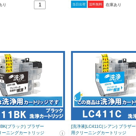
あり
在庫あり
当日出荷
送料無料
11BK(ブラック) ブラザー
[洗浄液]LC411C(シアン) ブラザー[br
]用クリーニングカートリッジ
用クリーニングカートリッジ