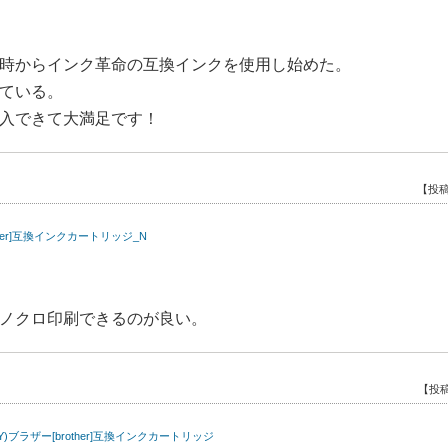
時からインク革命の互換インクを使用し始めた。
ている。
入できて大満足です！
【投稿
ther]互換インクカートリッジ_N
ノクロ印刷できるのが良い。
【投稿
M/Y)ブラザー[brother]互換インクカートリッジ