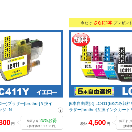
さらに1本
今だけ
プレゼン
ロー)ブラザー[brother]互換イ
[6本自由選択] LC411(BKのみ顔料/
ッジ_N
ラザー[brother]互換インクカー
29%お得
800
4,500
純正より
純正より
円
税込
円
（参考価格：1,133 円）
（参考価