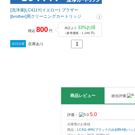
[洗浄液]LC411Y(イエロー) ブラザー
[brother]用クリーニングカートリッジ
33%お得
800
純正より
税込
円
（参考価格：1,199 円）
在庫あり
当日出荷
商品レビュー
総合評価
5.0
評価：
兵庫県のお客様
商品：
LC411-4PK(ブラックのみ顔料4色パッ
プリンター：DCP-J928N-W