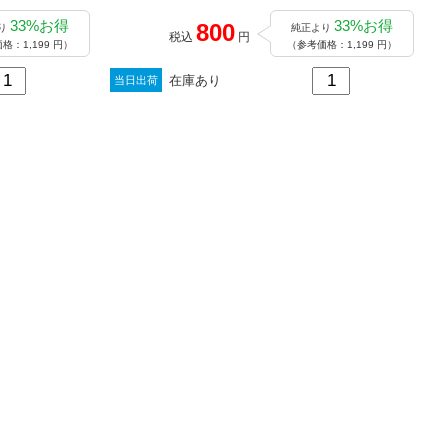
33%お得
33%お得
800
り
純正より
税込
円
格：1,199 円）
（参考価格：1,199 円）
在庫あり
当日出荷