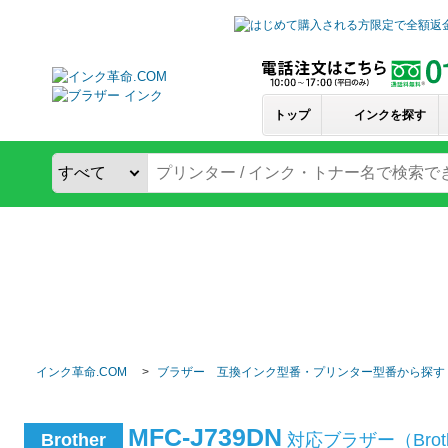
トップ
インクを探す
インク革命.COM
ブラザー 互換インク型番・プリンター型番から探す
MFC-J739DN
Brother
対応ブラザー（Bro