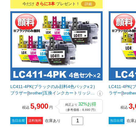
さらに3本
今だけ
プレゼント！
詳細
LC411-4PK(ブラックのみ顔料4色パックx２)
LC411-4P
ブラザー[brother]互換インクカートリッジ
ラザー[brot
_N
32%お得
5,900
3,
純正より
税込
円
税込
（参考価格：8,690 円）
在庫あり
在庫
当日出荷
送料無料
当日出荷