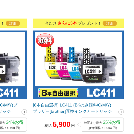
さらに3本
ト！
今だけ
プレゼント！
詳細
詳細
C/M/Y)ブ
[8本自由選択] LC411 (BKのみ顔料/C/M/Y)
トリッジ
ブラザー[brother]互換インクカートリッジ
34%お得
35%お得
5,900
最大
純正より最大
税込
円
格：6,798 円）
（参考価格：9,064 円）