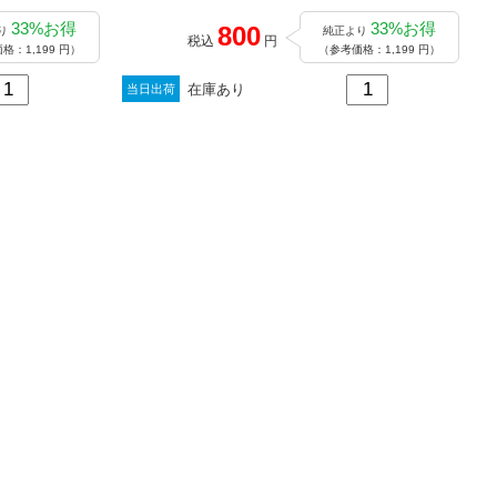
33%お得
33%お得
800
り
純正より
税込
円
格：1,199 円）
（参考価格：1,199 円）
在庫あり
当日出荷