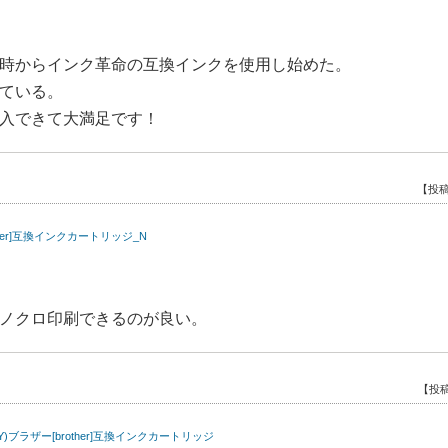
時からインク革命の互換インクを使用し始めた。
ている。
入できて大満足です！
【投稿
ther]互換インクカートリッジ_N
ノクロ印刷できるのが良い。
【投稿
M/Y)ブラザー[brother]互換インクカートリッジ