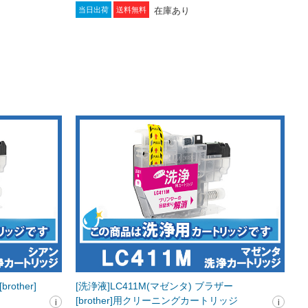
在庫あり
当日出荷
送料無料
other]
[洗浄液]LC411M(マゼンタ) ブラザー
[brother]用クリーニングカートリッジ