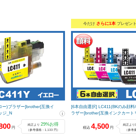
さらに1本
今だけ
プレゼン
ロー)ブラザー[brother]互換イ
[6本自由選択] LC411(BKのみ顔料/
ッジ_N
ラザー[brother]互換インクカー
29%お得
800
4,500
純正より
純正より
円
税込
円
（参考価格：1,133 円）
（参考価