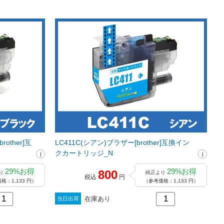
other]互
LC411C(シアン)ブラザー[brother]互換イン
クカートリッジ_N
29%お得
29%お得
800
り
純正より
税込
円
格：1,133 円）
（参考価格：1,133 円）
在庫あり
当日出荷