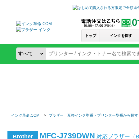
トップ
インクを探す
インク革命.COM
ブラザー 互換インク型番・プリンター型番から探す
MFC-J739DWN
Brother
対応ブラザー（B