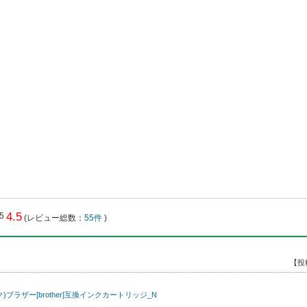
4.5
(レビュー総数：
55件
)
【投
ク)ブラザー[brother]互換インクカートリッジ_N