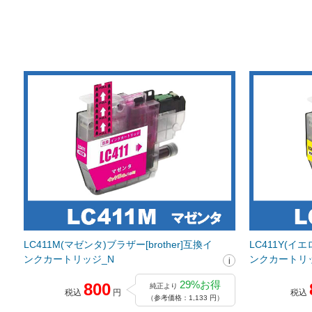
LC411M(マゼンタ)ブラザー[brother]互換イ
LC411Y(イエ
ンクカートリッジ_N
ンクカートリ
29%お得
800
純正より
税込
円
税込
（参考価格：1,133 円）