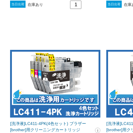
在庫あり
在庫
当日出荷
当日出荷
[洗浄液]LC411-4PK(4色セット) ブラザー
[洗浄液]LC4
[brother]用クリーニングカートリッジ
[brother