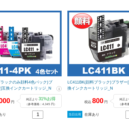
K(ブラックのみ顔料4色パック)ブ
LC411BK(顔料ブラック)ブラザー[br
her]互換インクカートリッジ_N
換インクカートリッジ_N
31%お得
000
800
純正より
純正よ
円
税込
円
（参考価格：4,345 円）
（参考価
あり
在庫あり
当日出荷