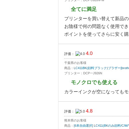
全てに満足
プリンターを買い替えて新品の
お陰様で何の問題なく使用でき
ポイントを使ってさらに安く購
4.0
評価：
千葉県のお客様
商品：
LC411BK(顔料ブラック)ブラザー[bro
プリンター：DCP一J926N
モノクロでも使える
カラーインクが空になってもモ
4.8
評価：
熊本県のお客様
商品：
[6本自由選択] LC411(BKのみ顔料/C/