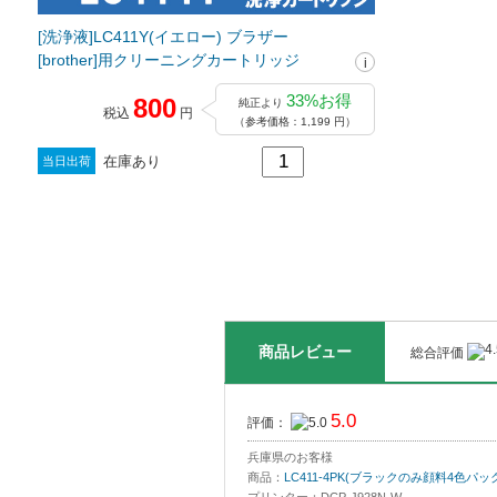
[洗浄液]LC411Y(イエロー) ブラザー
[brother]用クリーニングカートリッジ
33%お得
800
純正より
税込
円
（参考価格：1,199 円）
在庫あり
当日出荷
商品レビュー
総合評価
5.0
評価：
兵庫県のお客様
商品：
LC411-4PK(ブラックのみ顔料4色パッ
プリンター：DCP-J928N-W