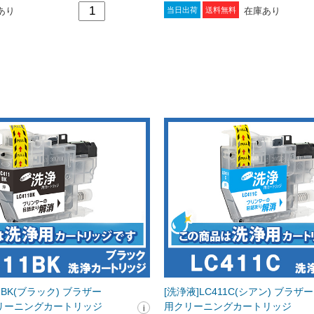
あり
在庫あり
当日出荷
送料無料
11BK(ブラック) ブラザー
[洗浄液]LC411C(シアン) ブラザー[br
]用クリーニングカートリッジ
用クリーニングカートリッジ