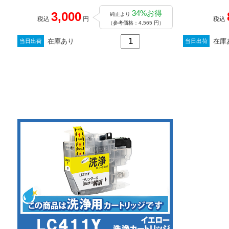
34%お得
3,000
純正より
税込
円
税込
（参考価格：4,565 円）
在庫あり
在庫
当日出荷
当日出荷