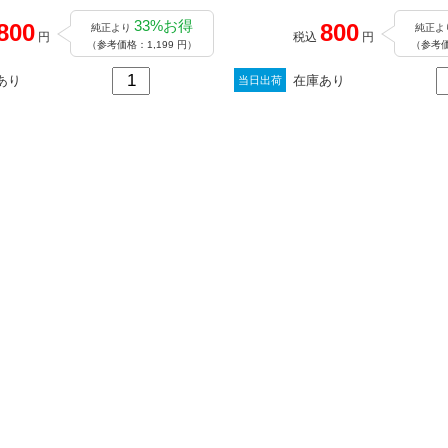
33%お得
800
800
純正より
純正よ
円
税込
円
（参考価格：1,199 円）
（参考価
あり
在庫あり
当日出荷