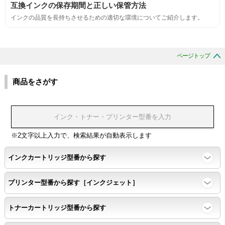
互換インクの保存期間と正しい保管方法
互換性
インクの品質を長持ちさせるための適切な環境についてご紹介します。
互換性テスト用のサンプルを印刷する。
ページトップ
色の重なりの境界が明確で、
色同士のにじみがないこと。
商品をさがす
浸透性
浸透性テスト用のサンプルを印刷する。
※2文字以上入力で、検索結果が自動表示します
インクカートリッジ型番から探す
任意の色を背景として使用し、
背景と違う色で8号サイズのArialフォントで
プリンター型番から探す［インクジェット］
鮮明に印刷できること。
トナーカートリッジ型番から探す
速乾性