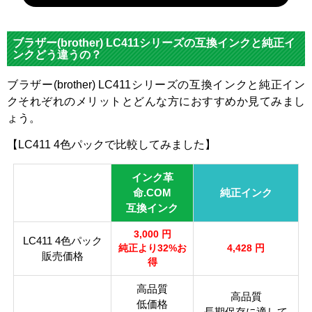
対応
メーカ
ブラザー
ブラザー(brother) LC411シリーズの互換インクと純正イ
ー
ンクどう違うの？
対応
ブラザー(brother) LC411シリーズの互換インクと純正イン
LC411B
純正型
LC411C
LC411M
LC411Y
クそれぞれのメリットとどんな方におすすめか見てみまし
K
番
ょう。
ブラッ
マゼン
イエロ
カラー
シアン
【LC411 4色パックで比較してみました】
ク
タ
ー
顔料・
インク革
顔料
染料
染料
命.COM
純正インク
互換インク
ICチッ
あり
プ
3,000 円
LC411 4色パック
純正より32%お
4,428 円
販売価格
製品タ
得
互換インク
イプ
高品質
高品質
低価格
長期保存に適して