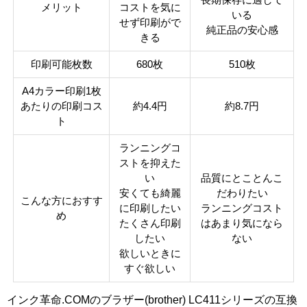
メリット
コストを気に
いる
せず印刷がで
純正品の安心感
きる
印刷可能枚数
680枚
510枚
A4カラー印刷1枚
あたりの印刷コス
約4.4円
約8.7円
ト
ランニングコ
ストを抑えた
い
品質にとことんこ
安くても綺麗
だわりたい
こんな方におすす
に印刷したい
ランニングコスト
め
たくさん印刷
はあまり気になら
したい
ない
欲しいときに
すぐ欲しい
インク革命.COMのブラザー(brother) LC411シリーズの互換