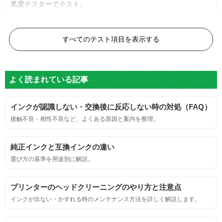
黒度テスターでテスト。
黒度の技術基準に適合する。
すべてのテスト項目を表示する
色
よく読まれている記事
標準カラーサンプルを印刷する。
インクが認識しない・交換後に反応しない時の対処（FAQ）
鮮やか、リアル、彩度、シャープなど、
接触不良・相性不良など、よくある原因と案内を整理。
標準カラ―サンプルと比べて大きな違いがないこと。
純正インクと互換インクの違い
におい
選び方の基準を用途別に解説。
サンプルシートを印刷し、直接においを嗅ぐ。
プリンターのヘッドクリーニングのやり方と注意点
インクが出ない・かすれる時のメンテナンス方法を詳しく解説します。
刺激的なにおいがしないこと。