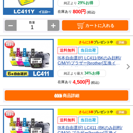
29%お得
純正より
800円
在庫あり
(税込)
数量
カートに入れる
さらに1本
プレゼント中
詳細
送料無料
当日出荷
[6本自由選択] LC411(BKのみ顔料/
C/M/Y)ブラザー[brother]互換イン
クカートリッジ
34%お得
純正より最大
4,500円
在庫あり
(税込)
商品詳細
さらに3本
プレゼント中
詳細
送料無料
当日出荷
[8本自由選択] LC411 (BKのみ顔料/
C/M/Y) ブラザー[brother]互換イン