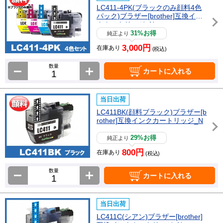
LC411-4PK(ブラックのみ顔料4色
パック)ブラザー[brother]互換イン
クカートリッジ_N
31%お得
純正より
3,000円
在庫あり
(税込)
数量
カートに入れる
当日出荷
LC411BK(顔料ブラック)ブラザー[b
rother]互換インクカートリッジ_N
29%お得
純正より
800円
在庫あり
(税込)
数量
カートに入れる
当日出荷
LC411C(シアン)ブラザー[brother]