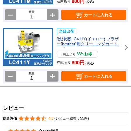
800円
在庫あり
(税込)
数量
カートに入れる
当日出荷
[洗浄液]LC411Y(イエロー) ブラザ
ー[brother]用クリーニングカートリ
ッジ
33%お得
純正より
800円
在庫あり
(税込)
数量
カートに入れる
レビュー
総合評価
4.5
(レビュー総数：55件)