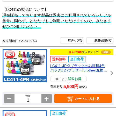
【LC411の製品について】
現在販売しております製品は過去にご利用されているシリアル
番号に問わず、どなたでもご利用いただけますので、みなさま
ぜひご利用ください。
ICチップ付
残量検知対応
発売開始日：2024-09-03
さらに3本
プレゼント中
詳細
送料無料
当日出荷
LC411-4PK(ブラックのみ顔料4色
パックx２)ブラザー[brother]互換イ
ンクカートリッジ_N
32%お得
純正より
5,900円
在庫あり
(税込)
数量
カートに入れる
当日出荷