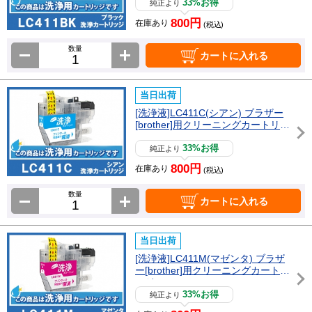
33%お得
純正より
800円
在庫あり
(税込)
数量
カートに入れる
当日出荷
[洗浄液]LC411C(シアン) ブラザー
[brother]用クリーニングカートリッ
ジ
33%お得
純正より
800円
在庫あり
(税込)
数量
カートに入れる
当日出荷
[洗浄液]LC411M(マゼンタ) ブラザ
ー[brother]用クリーニングカートリ
ッジ
33%お得
純正より