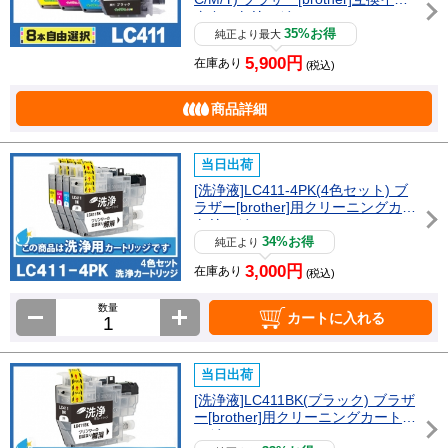
クカートリッジ
35%お得
純正より最大
5,900円
在庫あり
(税込)
商品詳細
当日出荷
[洗浄液]LC411-4PK(4色セット) ブ
ラザー[brother]用クリーニングカー
トリッジ
34%お得
純正より
3,000円
在庫あり
(税込)
数量
カートに入れる
当日出荷
[洗浄液]LC411BK(ブラック) ブラザ
ー[brother]用クリーニングカートリ
ッジ