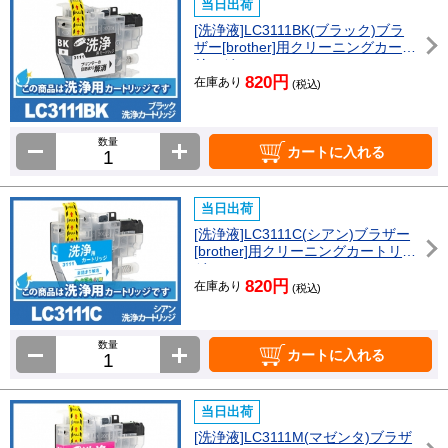
当日出荷
[洗浄液]LC3111BK(ブラック)ブラ
ザー[brother]用クリーニングカート
リッジ
820円
在庫あり
(税込)
数量
カートに入れる
当日出荷
[洗浄液]LC3111C(シアン)ブラザー
[brother]用クリーニングカートリッ
ジ
820円
在庫あり
(税込)
数量
カートに入れる
当日出荷
[洗浄液]LC3111M(マゼンタ)ブラザ