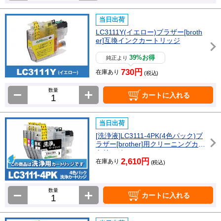
当日出荷
LC3111Y(イエロー)ブラザー[broth
er]互換インクカートリッジ
39%お得
純正より
730円
在庫あり
(税込)
数量
カートに入れる
当日出荷
[洗浄液]LC3111-4PK(4色パック)ブ
ラザー[brother]用クリーニングカー
トリッジ
2,610円
在庫あり
(税込)
数量
カートに入れる