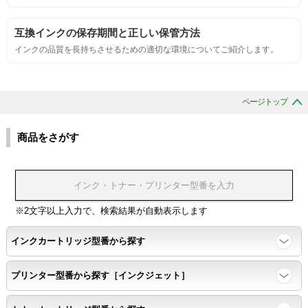
刺激的なにおいがしないこと。
互換インクの保存期間と正しい保管方法
互換性
インクの品質を長持ちさせるための適切な環境についてご紹介します。
互換性テスト用のサンプルを印刷する。
ページトップ
色の重なりの境界が明確で、
色同士のにじみがないこと。
商品をさがす
浸透性
浸透性テスト用のサンプルを印刷する。
※2文字以上入力で、検索結果が自動表示します
インクカートリッジ型番から探す
任意の色を背景として使用し、
背景と違う色で8号サイズのArialフォントで
プリンター型番から探す［インクジェット］
鮮明に印刷できること。