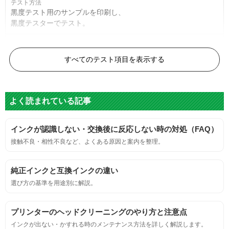
黒度テスト用のサンプルを印刷し、
黒度テスターでテスト。
黒度の技術基準に適合する。
すべてのテスト項目を表示する
色
よく読まれている記事
標準カラーサンプルを印刷する。
インクが認識しない・交換後に反応しない時の対処（FAQ）
鮮やか、リアル、彩度、シャープなど、
接触不良・相性不良など、よくある原因と案内を整理。
標準カラ―サンプルと比べて大きな違いがないこと。
純正インクと互換インクの違い
におい
選び方の基準を用途別に解説。
サンプルシートを印刷し、直接においを嗅ぐ。
プリンターのヘッドクリーニングのやり方と注意点
インクが出ない・かすれる時のメンテナンス方法を詳しく解説します。