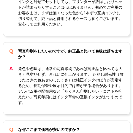
インクと混ぜてセットしても、プリンターが故障したりヘッ
ドが詰まったりすることはほぼありません。初めてご利用の
お客さまは、まずは無くなった色から1本ずつ互換インクに
切り替えて、純正品と併用されるケースも多くございます。
安心してご利用ください。
写真印刷をしたいのですが、純正品と比べて色味は落ちます
か？
発色や色味は、通常の写真印刷であれば純正品と比べても大
きく見劣りせず、きれいに仕上がります。 ただし耐光性（飾
ったときの色あせのしにくさ）は純正インクのほうが安定す
るため、長期保管や展示目的では差が出る場合があります。
アルバム用や配布用など「たくさん印刷したい・コストを抑
えたい」写真印刷にはインク革命の互換インクがおすすめで
す。
なぜここまで価格が安いのですか？