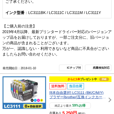
ご了承ください。
インク型番
：LC3111BK / LC3111C / LC3111M / LC3111Y
【ご購入前の注意】
2019年4月以降、最新プリンタードライバー対応のバージョンア
ップ品をお届けしておりますが、一部ご注文分に、旧バージョ
ンの商品が含まれることがございます。
万が一、認識しない・利用できないなど商品に不具合がござい
ましたらお問い合わせください。
ICチップ付
残量検知対応
発売開始日：2018-01-10
さらに1本
プレゼント中
詳細
送料無料
当日出荷
[8本自由選択] LC3111 (BK/C/M/Y)
ブラザー[brother]互換インクカート
リッジ
59%お得
純正より最大
5,250円
在庫あり
(税込)