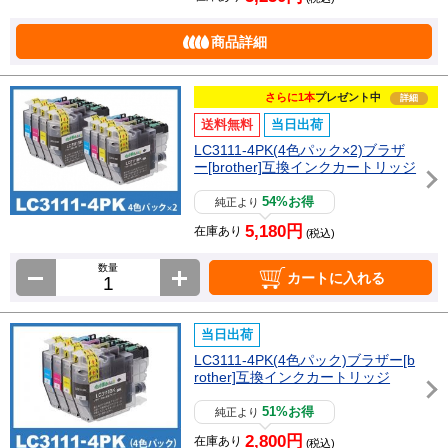
商品詳細
さらに1本
プレゼント中
詳細
送料無料
当日出荷
LC3111-4PK(4色パック×2)ブラザ
ー[brother]互換インクカートリッジ
54%お得
純正より
5,180円
在庫あり
(税込)
数量
カートに入れる
当日出荷
LC3111-4PK(4色パック)ブラザー[b
rother]互換インクカートリッジ
51%お得
純正より
2,800円
在庫あり
(税込)