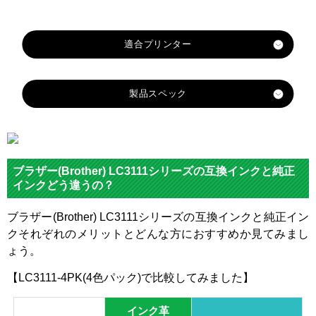
製品スペック
対応
メーカ
ブラザー
ー
ブラザー(Brother) LC3111シリーズの互換インクと純正
対応
インクどう違うの？
LC3111
LC3111
LC3111
LC3111
純正型
BK
C
Y
M
番
ブラザー(Brother) LC3111シリーズの互換インクと純正イン
クそれぞれのメリットとどんな方におすすめか見てみまし
ブラッ
イエロ
マゼン
カラー
シアン
ょう。
ク
ー
タ
【LC3111-4PK(4色パック)で比較してみました】
顔料・
染料
染料
インク革