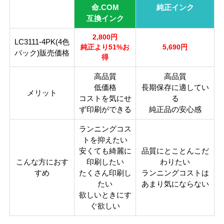
ICチッ
命.COM
純正インク
あり
プ
互換インク
製品タ
2,800円
互換インク
LC3111-4PK(4色
イプ
純正より51%お
5,690円
パック)販売価格
得
高品質
高品質
低価格
長期保存に適してい
メリット
コストを気にせ
る
ず印刷ができる
純正品の安心感
ランニングコス
トを抑えたい
安くても綺麗に
品質にとことんこだ
こんな方におす
印刷したい
わりたい
すめ
たくさん印刷し
ランニングコストは
たい
あまり気にならない
欲しいときにす
ぐ欲しい