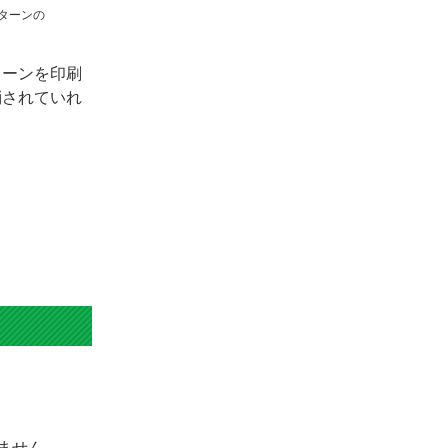
な
る！
ターンを印刷
消されていれ