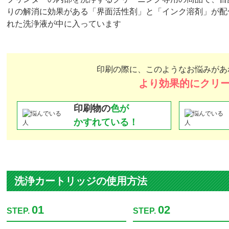
・本製品を使用することによって、目詰まりが100％解消されるわけではあり
・プリントヘッドの破損･寿命によるトラブルは、本製品では改善することはで
・クリーニングを行いすぎると、廃インクパッドの交換時期が早くなることがあ
・ヘッドクリーニングを繰り返し行うとプリンターへの負荷が伴うため、自己責
洗浄カートリッジは、通常のヘッド
洗浄カートリッジとは？
プリンターの内部を洗浄するクリーニング専用の商品で、目
りの解消に効果がある「界面活性剤」と「インク溶剤」が配
れた洗浄液が中に入っています
印刷の際に、このようなお悩みがあ
より効果的にクリ