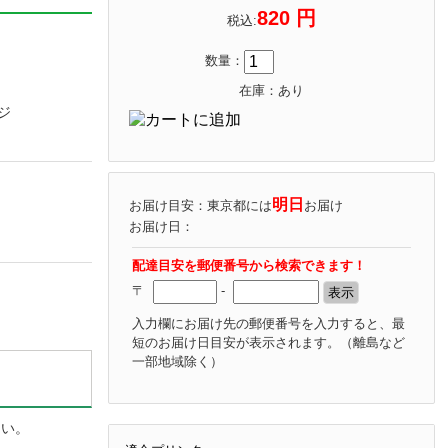
820 円
税込:
数量：
在庫：あり
ジ
明日
お届け目安：東京都には
お届け
お届け日：
配達目安を郵便番号から検索できます！
〒
-
入力欄にお届け先の郵便番号を入力すると、最
短のお届け日目安が表示されます。
（離島など
一部地域除く）
さい。