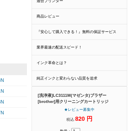
適合プリンター
商品レビュー
『安心して購入できる！』無料の保証サービス
業界最速の配送スピード！
インク革命とは？
純正インクと変わらない品質を追求
8N
1N
[洗浄液]LC3111M(マゼンタ)ブラザー
[brother]用クリーニングカートリッジ
3N
★レビュー募集中
7N
820 円
税込: