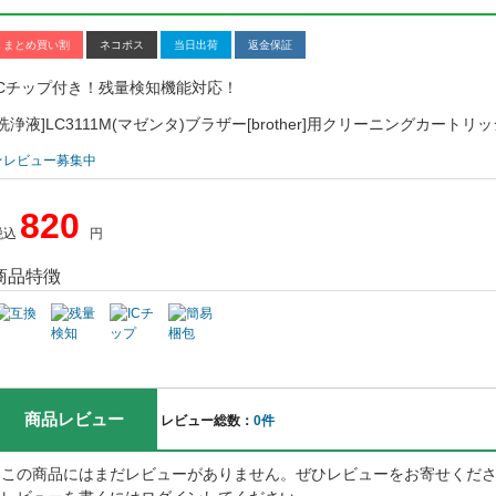
まとめ買い割
ネコポス
当日出荷
返金保証
ICチップ付き！残量検知機能対応！
[洗浄液]LC3111M(マゼンタ)ブラザー[brother]用クリーニングカートリッ
★レビュー募集中
820
税込
円
商品特徴
商品レビュー
レビュー総数：
0件
この商品にはまだレビューがありません。ぜひレビューをお寄せくだ