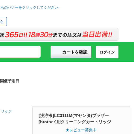
ら
カートを確認
ログイン
ートリッジ
[洗浄液]LC3111M(マゼンタ)ブラザー
[brother]用クリーニングカートリッジ
★レビュー募集中