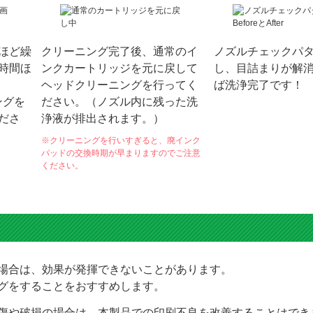
印刷物の
印刷物に
余計
色がおかしい！
筋が入ってい
03
04
STEP.
STEP.
ほど繰
クリーニング完了後、通常のイ
ノズルチェックパ
時間ほ
ンクカートリッジを元に戻して
し、目詰まりが解
ヘッドクリーニングを行ってく
ば洗浄完了です！
ングを
ださい。（ノズル内に残った洗
ださ
浄液が排出されます。）