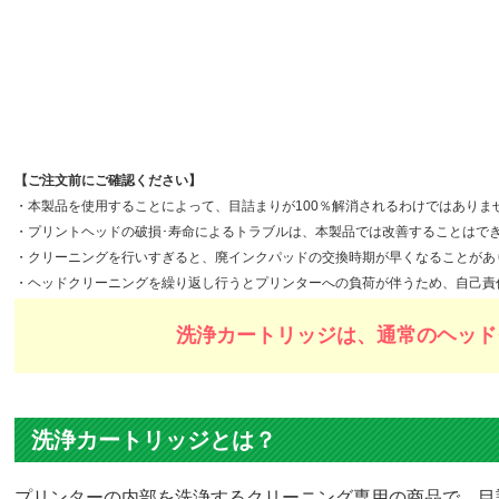
LC3
ー[b
トリ
税込
【ご注文前にご確認ください】