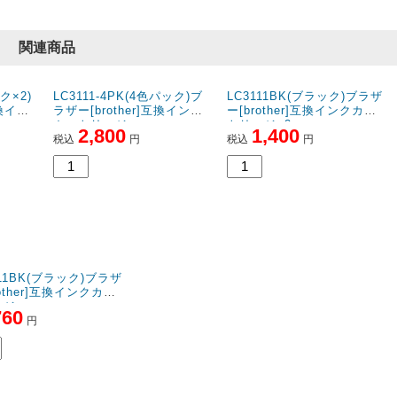
関連商品
ク×2)
LC3111-4PK(4色パック)ブ
LC3111BK(ブラック)ブラザ
互換イン
ラザー[brother]互換インク
ー[brother]互換インクカー
カートリッジ
トリッジ×2
2,800
1,400
税込
円
税込
円