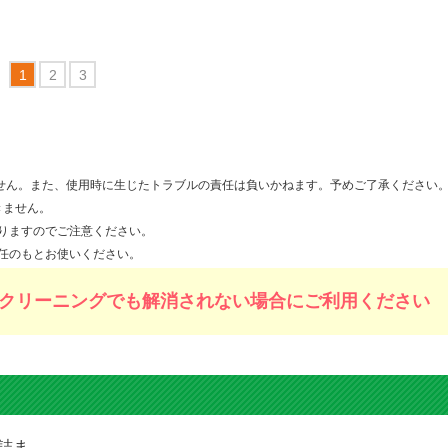
111BK(ブラック)ブラザ
rother]互換インクカー
ッジ
760
円