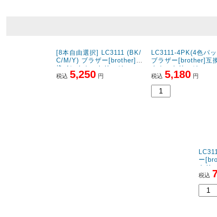
[8本自由選択] LC3111 (BK/
LC3111-4PK(4色パッ
C/M/Y) ブラザー[brother]互
ブラザー[brother]
換インクカートリッジ
クカートリッジ
5,250
5,180
税込
円
税込
円