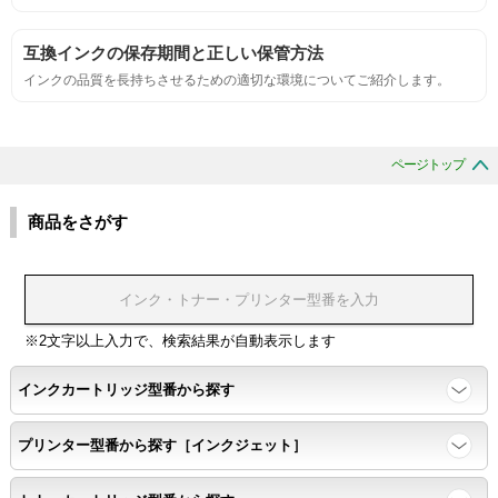
刺激的なにおいがしないこと。
互換インクの保存期間と正しい保管方法
互換性
インクの品質を長持ちさせるための適切な環境についてご紹介します。
互換性テスト用のサンプルを印刷する。
ページトップ
色の重なりの境界が明確で、
色同士のにじみがないこと。
商品をさがす
浸透性
浸透性テスト用のサンプルを印刷する。
※2文字以上入力で、検索結果が自動表示します
インクカートリッジ型番から探す
任意の色を背景として使用し、
背景と違う色で8号サイズのArialフォントで
プリンター型番から探す［インクジェット］
鮮明に印刷できること。