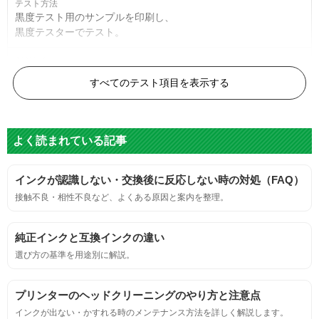
黒度テスト用のサンプルを印刷し、
黒度テスターでテスト。
黒度の技術基準に適合する。
すべてのテスト項目を表示する
色
よく読まれている記事
標準カラーサンプルを印刷する。
インクが認識しない・交換後に反応しない時の対処（FAQ）
鮮やか、リアル、彩度、シャープなど、
接触不良・相性不良など、よくある原因と案内を整理。
標準カラ―サンプルと比べて大きな違いがないこと。
純正インクと互換インクの違い
におい
選び方の基準を用途別に解説。
サンプルシートを印刷し、直接においを嗅ぐ。
プリンターのヘッドクリーニングのやり方と注意点
インクが出ない・かすれる時のメンテナンス方法を詳しく解説します。