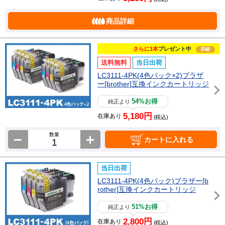
商品詳細
さらに1本
プレゼント中
詳細
送料無料
当日出荷
LC3111-4PK(4色パック×2)ブラザ
ー[brother]互換インクカートリッジ
54%お得
純正より
5,180円
在庫あり
(税込)
数量
カートに入れる
当日出荷
LC3111-4PK(4色パック)ブラザー[b
rother]互換インクカートリッジ
51%お得
純正より
2,800円
在庫あり
(税込)