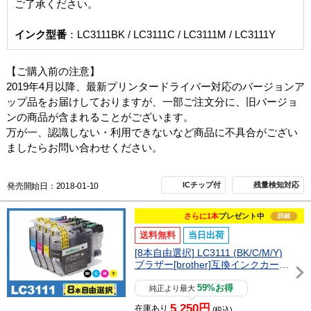
ご了承ください。
インク型番
：LC3111BK / LC3111C / LC3111M / LC3111Y
【ご購入前の注意】
2019年4月以降、最新プリンタードライバー対応のバージョンア
ップ品をお届けしておりますが、一部ご注文分に、旧バージョ
ンの商品が含まれることがございます。
万が一、認識しない・利用できないなど商品に不具合がござい
ましたらお問い合わせください。
ICチップ付
残量検知対応
発売開始日：2018-01-10
さらに1本
プレゼント中
詳細
送料無料
当日出荷
[8本自由選択] LC3111 (BK/C/M/Y)
ブラザー[brother]互換インクカート
リッジ
59%お得
純正より最大
5,250円
在庫あり
(税込)