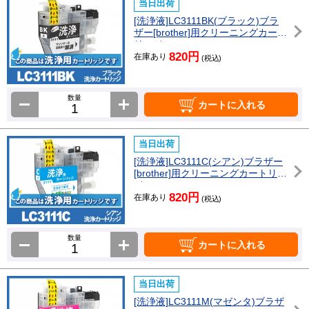
当日出荷
[洗浄液]LC3111BK(ブラック)ブラ
ザー[brother]用クリーニングカート
リッジ
820円
在庫あり
(税込)
数量
カートに入れる
当日出荷
[洗浄液]LC3111C(シアン)ブラザー
[brother]用クリーニングカートリッ
ジ
820円
在庫あり
(税込)
数量
カートに入れる
当日出荷
[洗浄液]LC3111M(マゼンタ)ブラザ