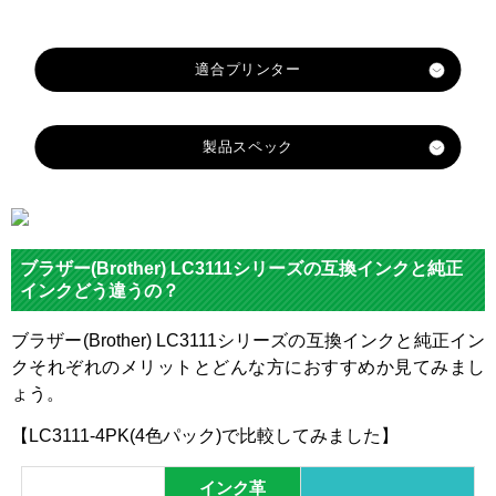
製品スペック
対応
メーカ
ブラザー
ー
ブラザー(Brother) LC3111シリーズの互換インクと純正
対応
インクどう違うの？
LC3111
LC3111
LC3111
LC3111
純正型
BK
C
Y
M
番
ブラザー(Brother) LC3111シリーズの互換インクと純正イン
クそれぞれのメリットとどんな方におすすめか見てみまし
ブラッ
イエロ
マゼン
カラー
シアン
ょう。
ク
ー
タ
【LC3111-4PK(4色パック)で比較してみました】
顔料・
染料
染料
インク革