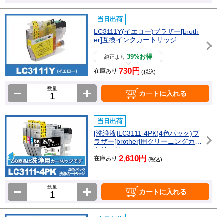
当日出荷
LC3111Y(イエロー)ブラザー[broth
er]互換インクカートリッジ
39%お得
純正より
730円
在庫あり
(税込)
数量
カートに入れる
当日出荷
[洗浄液]LC3111-4PK(4色パック)ブ
ラザー[brother]用クリーニングカー
トリッジ
2,610円
在庫あり
(税込)
数量
カートに入れる