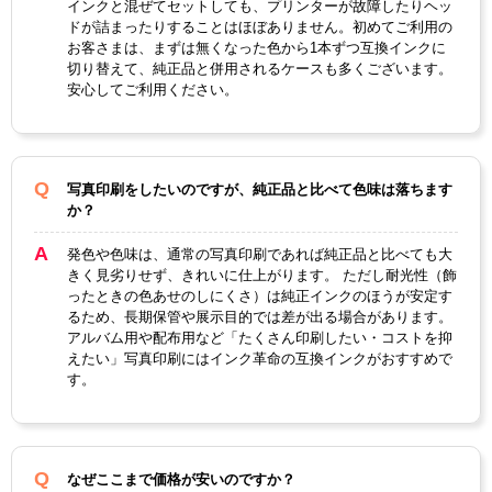
インクと混ぜてセットしても、プリンターが故障したりヘッ
ドが詰まったりすることはほぼありません。初めてご利用の
お客さまは、まずは無くなった色から1本ずつ互換インクに
切り替えて、純正品と併用されるケースも多くございます。
安心してご利用ください。
写真印刷をしたいのですが、純正品と比べて色味は落ちます
か？
発色や色味は、通常の写真印刷であれば純正品と比べても大
きく見劣りせず、きれいに仕上がります。 ただし耐光性（飾
ったときの色あせのしにくさ）は純正インクのほうが安定す
るため、長期保管や展示目的では差が出る場合があります。
アルバム用や配布用など「たくさん印刷したい・コストを抑
えたい」写真印刷にはインク革命の互換インクがおすすめで
す。
なぜここまで価格が安いのですか？