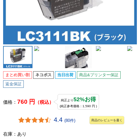
まとめ買い割
ネコポス
当日出荷
商品&プリンター保証
返金保証
52%お得
760 円
純正より
価格：
（税込）
(純正参考価格：1,590 円 )
4.4
(80件)
商品のレビューを書く
在庫：あり