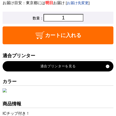
お届け目安：東京都には
明日
お届け
[
お届け先変更
]
数量：
カートに入れる
適合プリンター
DCP-J572N
DCP-J577N
DCP-J582N
カラー
DCP-J587N
DCP-J972N
DCP-J973N
商品情報
DCP-J978N
ICチップ付き！
DCP-J982N