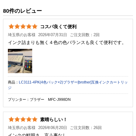
純正参考価格
1,590 円
80件のレビュー
カラー
ブラック
コスパ良くて便利
顔料・染料
染料
埼玉県のお客様
2026年07月31日
ご注文回数：2回
ICチップ
あり
インク詰まりも無く４色の色バランスも良くて便利です。
製品タイプ
互換インク
商品：
LC3111-4PK(4色パック×2)ブラザー[brother]互換インクカートリッ
ジ
プリンター：ブラザー MFC-J998DN
素晴らしい！
埼玉県のお客様
2026年06月20日
ご注文回数：26回
インクの鮮明さ、言う事なし。