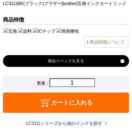
LC3111BK(ブラック)ブラザー[brother]互換インクカートリッジ
MFC-J738DN
MFC-J738DWN
商品特徴
MFC-J893N
MFC-J898N
MFC-J903N
商品特徴について
DCP-J987N
MFC-J998DN
MFC-J998DWN
製品スペック
DCP-J981N
対応
数量：
ブラザー
メーカー
対応
LC3111BK
カートに入れる
純正型番
商品コード
LC3111BK
LC3111シリーズから他のインクを探す
税込価格
760 円