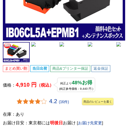
まとめ買い割
当日出荷
商品&プリンター保証
返金保証
48%お得
4,910 円
純正より
価格：
（税込）
(純正参考価格：9,440 円 )
4.2
(16件)
商品のレビューを書く
在庫：あり
お届け目安：東京都には
明後日
お届け
[
お届け先変更
]