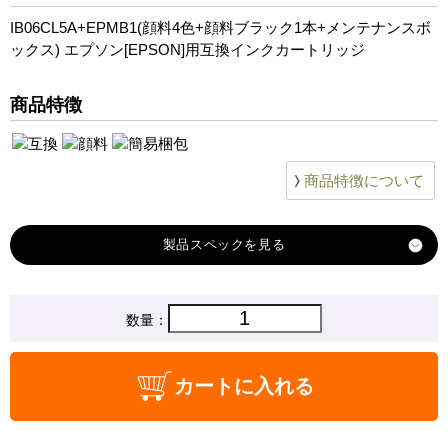
IB06CL5A+EPMB1(顔料4色+顔料ブラック1本+メンテナンスボ
ックス) エプソン[EPSON]用互換インクカートリッジ
商品特徴
商品特徴について
製品スペック
対応
数量：
エプソン
メーカー
対応
IB06KA
カートに入れる
IB06CA
IB06MA
IB06YA
純正型番
商品コード
IB06CL5A+EPMB1