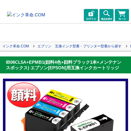
インク革命.COM
エプソン 互換インク型番・プリンター型番から探す
IB06CL5A+EPMB1(顔料4色+顔料ブラック1本+メンテナン
スボックス) エプソン[EPSON]用互換インクカートリッジ