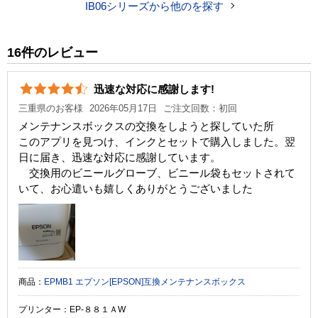
IB06シリーズから他のを探す
税込価格
4,910 円
純正参考価格
9,440 円
16件のレビュー
カラー
ブラック
シアン
マゼンタ
イエロー
迅速な対応に感謝します!
顔料・染料
顔料
三重県のお客様
2026年05月17日
ご注文回数：初回
ICチップ
あり
メンテナンスボックスの交換をしようと探していた所
このアプリを見つけ、インクとセットで購入しました。翌
製品タイプ
互換インク
日に届き、迅速な対応に感謝しています。
交換用のビニールグローブ、ビニール袋もセットされて
いて、お心遣いも嬉しくありがとうございました
商品：
EPMB1 エプソン[EPSON]互換メンテナンスボックス
プリンター：EP-８８１ＡW