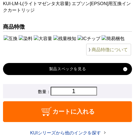
KUI-LM-L(ライトマゼンタ大容量) エプソン[EPSON]用互換イン
クカートリッジ
商品特徴
商品特徴について
製品スペック
対応
数量：
エプソン
メーカー
対応
KUI-LM-L
カートに入れる
純正型番
商品コード
KUI-LM-L
KUIシリーズから他のインクを探す