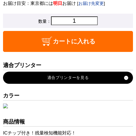
お届け目安：東京都には
明日
お届け
[
お届け先変更
]
数量：
カートに入れる
適合プリンター
EP-879AB
EP-879AR
EP-879AW
カラー
EP-880AN
EP-880AB
EP-880AW
商品情報
EP-880AR
ICチップ付き！残量検知機能対応！