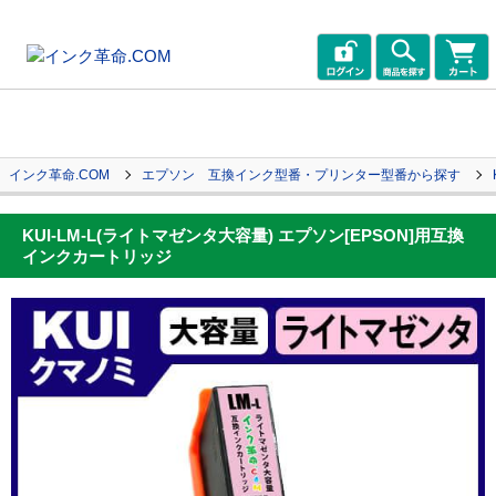
インク革命.COM
エプソン 互換インク型番・プリンター型番から探す
KUI-LM-L(ライトマゼンタ大容量) エプソン[EPSON]用互換
インクカートリッジ