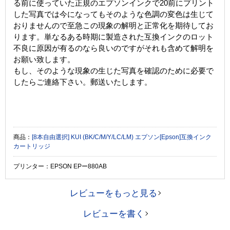
る前に使っていた正規のエプソンインクで20前にプリント
した写真では今になってもそのような色調の変色は生じて
おりませんので至急この現象の解明と正常化を期待してお
ります。単なるある時期に製造された互換インクのロット
不良に原因が有るのなら良いのですがそれも含めて解明を
お願い致します。
もし、そのような現象の生じた写真を確認のために必要で
したらご連絡下さい。郵送いたします。
商品：
[8本自由選択] KUI (BK/C/M/Y/LC/LM) エプソン[Epson]互換インク
カートリッジ
プリンター：EPSON EPー880AB
レビューをもっと見る
レビューを書く