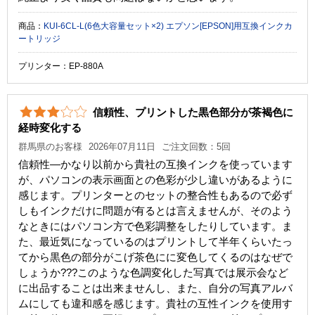
商品：
KUI-6CL-L(6色大容量セット×2) エプソン[EPSON]用互換インクカ
ートリッジ
プリンター：EP-880A
信頼性、プリントした黒色部分が茶褐色に
経時変化する
群馬県のお客様
2026年07月11日
ご注文回数：5回
信頼性―かなり以前から貴社の互換インクを使っています
が、パソコンの表示画面との色彩が少し違いがあるように
感じます。プリンターとのセットの整合性もあるので必ず
しもインクだけに問題が有るとは言えませんが、そのよう
なときにはパソコン方で色彩調整をしたりしています。ま
た、最近気になっているのはプリントして半年くらいたっ
てから黒色の部分がこげ茶色にに変色してくるのはなぜで
しょうか???このような色調変化した写真では展示会など
に出品することは出来ませんし、また、自分の写真アルバ
ムにしても違和感を感じます。貴社の互性インクを使用す