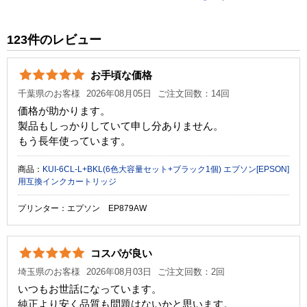
税込価格
730 円
純正参考価格
1,460 円
123件のレビュー
カラー
ライトマゼンタ
お手頃な価格
顔料・染料
染料
千葉県のお客様
2026年08月05日
ご注文回数：14回
ICチップ
あり
価格が助かります。
製品もしっかりしていて申し分ありません。
製品タイプ
互換インク
もう長年使っています。
商品：
KUI-6CL-L+BKL(6色大容量セット+ブラック1個) エプソン[EPSON]
用互換インクカートリッジ
プリンター：エプソン EP879AW
コスパが良い
埼玉県のお客様
2026年08月03日
ご注文回数：2回
いつもお世話になっています。
純正より安く品質も問題はないかと思います。