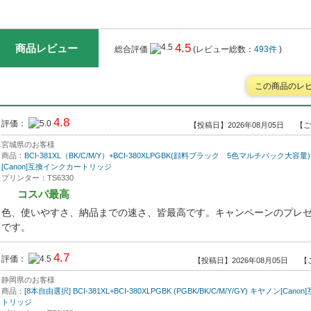
4.5
商品レビュー
総合評価
(レビュー総数：
493件
)
この商品のレ
4.8
評価：
【投稿日】2026年08月05日
【ご
宮城県のお客様
商品：
BCI-381XL（BK/C/M/Y）+BCI-380XLPGBK(顔料ブラック 5色マルチパック大容量
[Canon]互換インクカートリッジ
プリンター：TS6330
コスパ最高
色、使いやすさ、納品までの速さ、皆最高です。キャンペーンのプレ
です。
4.7
評価：
【投稿日】2026年08月05日
【
静岡県のお客様
商品：
[8本自由選択] BCI-381XL+BCI-380XLPGBK (PGBK/BK/C/M/Y/GY) キヤノン[Ca
トリッジ