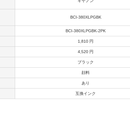
キヤノン
プリンター：TS8330
リピート買い
純正を使っても長く使えばヘッドが詰まる時には詰る、
BCI-380XLPGBK
ヘッドのセルフ洗浄でインク詰まりの心配は無用
プリンターが変わってもこれからもお世話になります。
BCI-380XLPGBK-2PK
4.8
評価：
1,810 円
【投稿日】2026年07月18日
【
兵庫県のお客様
4,520 円
商品：
BCI-381XLC(シアン大容量) キヤノン[Canon]互換インクカートリッジ
プリンター：TS-8330
ブラック
安くて早い
顔料
注文してから手元に届く迄 早いです 近くに量販店有りますが も
いいので楽チンです。配送
あり
互換インク
3.7
評価：
【投稿日】2026年07月16日
【ご