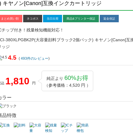
ク) キヤノン[Canon]互換インクカートリッジ
まとめ買い割
ネコポス
当日出荷
商品&プリンター保証
返金保証
ICチップ付き！残量検知機能対応！
BCI-380XLPGBK2P(大容量顔料ブラック2個パック) キヤノン[Canon
リッジ
4.5
(
493
件のレビュー
)
60%お得
1,810
純正より
税込
円
（参考価格：4,520 円 ）
カラー
商品特徴