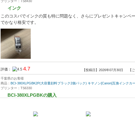
プリンター：TS8430
インク
このコスパでインクの質も特に問題なく、さらにプレゼントキャンペ
でかなり格安です。
4.7
評価：
【投稿日】2026年07月30日
【ご
千葉県のお客様
商品：
BCI-380XLPGBK2P(大容量顔料ブラック2個パック) キヤノン[Canon]互換インク
プリンター：TS6330
BCI-380XLPGBKの購入
いつもながらの迅速な納品に感謝します。
印刷のクオリティ、使いやすさは⭐️5です。
価格はもちろん安いに越したことはないので
⭐️4としました。