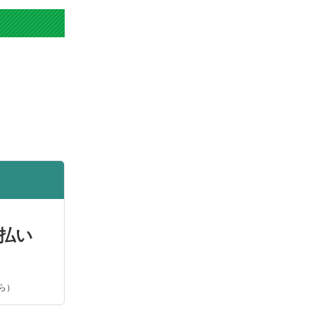
ン[Canon]互換
ご注文回数】 9回
ン[Canon]互換
30にプリン
elで管理して
読む]
払い
ら）