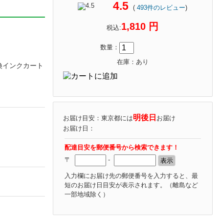
4.5
(
493
件のレビュー
)
1,810 円
税込:
数量：
在庫：あり
]互換インクカート
明後日
お届け目安：東京都には
お届け
お届け日：
配達目安を郵便番号から検索できます！
〒
-
入力欄にお届け先の郵便番号を入力すると、最
短のお届け日目安が表示されます。
（離島など
一部地域除く）