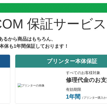
山形県のお客様
商品：
BCI-381XL（BK/C/M/Y）+BCI-380XLPGBK(5色マルチパック大容量x2セット) キヤノ
ス
インクカートリッジ
プリンター：TR703a
保証サービス
お手ごろです
お手ごろだと思います。
4.8
評価：
【投稿日】2026年07月16日
【
あるから商品はもちろん、
神奈川県のお客様
本体も1年間保証しております！
商品：
BCI-381XL（BK/C/M/Y）+BCI-380XLPGBK(5色マルチパック大容量x2セット) キヤノ
インクカートリッジ
プリンター：Canon TR9530
プリンター本体保証
BCI-381XL+BCI-380XL
過去約10年以上、インク革命.comの互換インクを利用しており、TR95
タを交換してからも10回近く購入を繰り返しております。交換歴はExc
すべてのお客様対象
いるため、添付ファイルのように商品に添付の【使用開始日 ...
[続きを
修理代金のお支
有効期限
1年間
（プリンター購入か