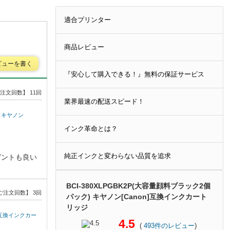
適合プリンター
商品レビュー
ビューを書く
『安心して購入できる！』無料の保証サービス
注文回数】 11回
業界最速の配送スピード！
) キヤノン
インク革命とは？
純正インクと変わらない品質を追求
ゼントも良い
BCI-380XLPGBK2P(大容量顔料ブラック2個
ご注文回数】 3回
パック) キヤノン[Canon]互換インクカート
リッジ
non]互換インクカー
4.5
(
493
件のレビュー
)