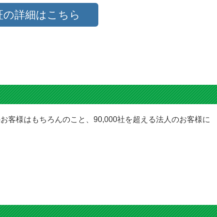
証の詳細はこちら
5.0
評価：
【投稿日】2026年07月13日
【ご
千葉県のお客様
商品：
[8本自由選択] BCI-381XL+BCI-380XLPGBK (PGBK/BK/C/M/Y/GY) キヤノン[Ca
トリッジ
プリンター：キヤノンTS8330
リピート購入
インクが無くなるといつも購入しています。
純正と同様に使用出来ますし価格も安くていいです。
また必要になったら購入したいです。
お客様はもちろんのこと、90,000社を超える法人のお客様に