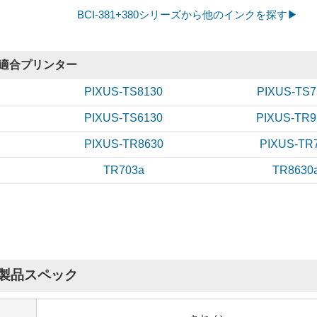
4.7
評価：
【投稿日】2026年07月30日
【
BCI-381+380シリーズから他のインクを探す▶
高知県のお客様
商品：
[6本自由選択] BCI-381XL+BCI-380XLPGBK (PGBK/BK/C/M/Y/GY) キヤノン[Ca
トリッジ
プリンター：ts8230
適合プリンター
何より安い
PIXUS-TS8130
PIXUS-TS7
これまで数台のプリンターで貴社から購入してきました。
価格が安いのが何よりで躊躇なく使用できるのが良いです。
PIXUS-TS6130
PIXUS-TR9
4.7
評価：
【投稿日】2026年07月22日
【
PIXUS-TR8630
PIXUS-TR
愛媛県のお客様
TR703a
TR8630
商品：
[8本自由選択] BCI-381XL+BCI-380XLPGBK (PGBK/BK/C/M/Y/GY) キヤノン[Ca
トリッジ
プリンター：TS6330
写真の色あせ
写真をプリントすると赤く変色する。通常の場合は問題なし。
4.5
評価：
【投稿日】2026年07月19日
【
製品スペック
静岡県のお客様
商品：
[8本自由選択] BCI-381XL+BCI-380XLPGBK (PGBK/BK/C/M/Y/GY) キヤノン[Ca
トリッジ