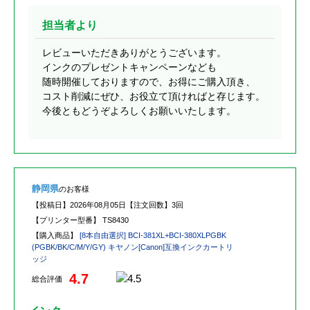
担当者より
レビューいただきありがとうございます。
インクのプレゼントキャンペーンなども
随時開催しておりますので、お得にご購入頂き、
コスト削減にぜひ、お役立て頂ければと存じます。
今後ともどうぞよろしくお願いいたします。
静岡県
のお客様
【投稿日】
2026年08月05日
【注文回数】
3回
【プリンター型番】
TS8430
【購入商品】
[8本自由選択] BCI-381XL+BCI-380XLPGBK
(PGBK/BK/C/M/Y/GY) キヤノン[Canon]互換インクカートリ
ッジ
4.7
総合評価