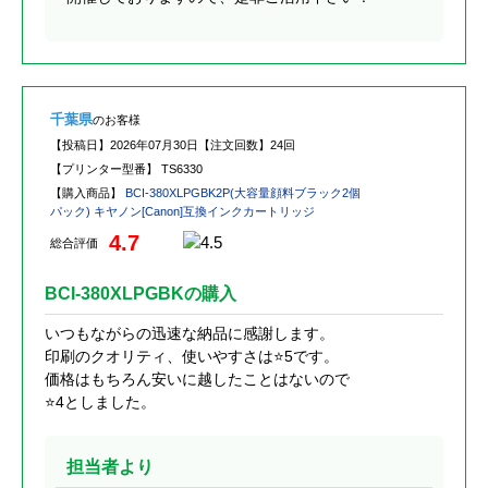
千葉県
のお客様
【投稿日】
2026年07月30日
【注文回数】
24回
【プリンター型番】
TS6330
【購入商品】
BCI-380XLPGBK2P(大容量顔料ブラック2個
パック) キヤノン[Canon]互換インクカートリッジ
4.7
総合評価
BCI-380XLPGBKの購入
いつもながらの迅速な納品に感謝します。
印刷のクオリティ、使いやすさは⭐️5です。
価格はもちろん安いに越したことはないので
⭐️4としました。
担当者より