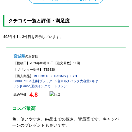
クチコミ一覧と評価・満足度
493件中1～3件目を表示しています。
宮城県
のお客様
【投稿日】
2026年08月05日
【注文回数】
11回
【プリンター型番】
TS6330
【購入商品】
BCI-381XL（BK/C/M/Y）+BCI-
380XLPGBK(顔料ブラック 5色マルチパック大容量) キヤ
ノン[Canon]互換インクカートリッジ
4.8
総合評価
コスパ最高
色、使いやすさ、納品までの速さ、皆最高です。キャンペ
ーンのプレゼントも良いです。