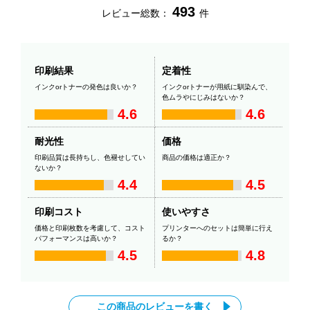
493
レビュー総数：
件
印刷結果
定着性
インクorトナーの発色は良いか？
インクorトナーが用紙に馴染んで、
色ムラやにじみはないか？
4.6
4.6
耐光性
価格
印刷品質は長持ちし、色褪せしてい
商品の価格は適正か？
ないか？
4.4
4.5
印刷コスト
使いやすさ
価格と印刷枚数を考慮して、コスト
プリンターへのセットは簡単に行え
パフォーマンスは高いか？
るか？
4.5
4.8
この商品のレビューを書く