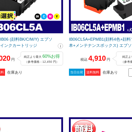
B06 (顔料BK/C/M/Y) エプソ
IB06CL5A+EPMB1(顔料4色+顔
]互換インクカートリッジ
本+メンテナンスボックス) エプ
[EPSON]用互換インクカートリッ
60%お得
020
4,910
純正より最大
純正よ
円
税込
円
（参考価格：12,450 円）
（参考価
在庫あり
在庫あり
無料
当日出荷
送料無料