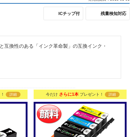
ICチップ付
残量検知対応
EPMB1と互換性のある「インク革命製」の互換インク・
さらに1本
ト！
今だけ
プレゼント！
詳細
詳細