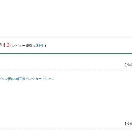
4.3
(レビュー総数：
31件
)
【投稿
Y) エプソン[Epson]互換インクカートリッジ
【投稿