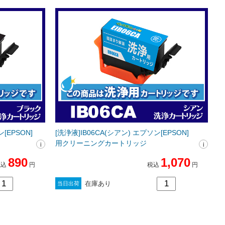
[EPSON]
[洗浄液]IB06CA(シアン) エプソン[EPSON]
用クリーニングカートリッジ
890
1,070
税込
円
税込
円
在庫あり
当日出荷