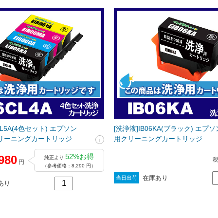
CL5A(4色セット) エプソン
[洗浄液]IB06KA(ブラック) エプソン
用クリーニングカートリッジ
用クリーニングカートリッジ
52%お得
980
純正より
円
（参考価格：8,290 円）
在庫あり
当日出荷
あり