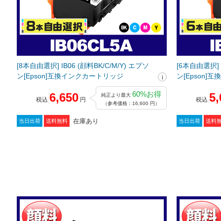
[8本自由選択] IB06 (顔料BK/C/M/Y) エプソ
[6本自由選択] I
ン[Epson]互換インクカートリッジ
ン[Epson
60%お得
6,650
5,
純正より最大
税込
円
税込
（参考価格：16,600 円）
在庫あり
当日出荷
送料無料
当日出荷
送料