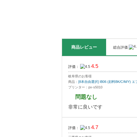
商品レビュー
総合評価
4.5
評価：
岐阜県のお客様
商品：
[8本自由選択] IB06 (顔料BK/C/M/
プリンター：px-s5010
問題なし
非常に良いです
4.7
評価：