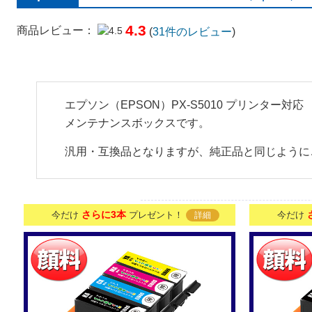
4.3
商品レビュー：
(
31
件のレビュー
)
エプソン（EPSON）PX-S5010 プリンター対
メンテナンスボックスです。
汎用・互換品となりますが、純正品と同じように
さらに3本
今だけ
プレゼント！
今だけ
詳細