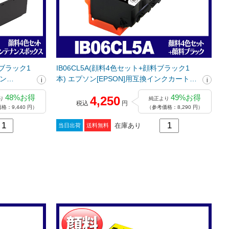
料ブラック1
IB06CL5A(顔料4色セット+顔料ブラック1
ソン
本) エプソン[EPSON]用互換インクカートリ
ジ
ッジ
48%お得
49%お得
4,250
り
純正より
税込
円
格：9,440 円）
（参考価格：8,290 円）
在庫あり
当日出荷
送料無料