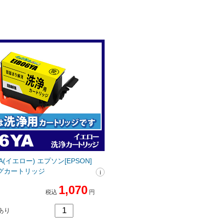
YA(イエロー) エプソン[EPSON]
グカートリッジ
1,070
税込
円
あり