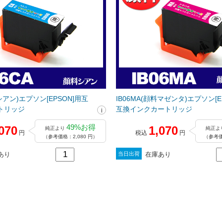
料シアン)エプソン[EPSON]用互
IB06MA(顔料マゼンタ)エプソン[E
トリッジ
互換インクカートリッジ
49%お得
070
1,070
純正より
純正よ
円
税込
円
（参考価格：2,080 円）
（参考価
あり
在庫あり
当日出荷