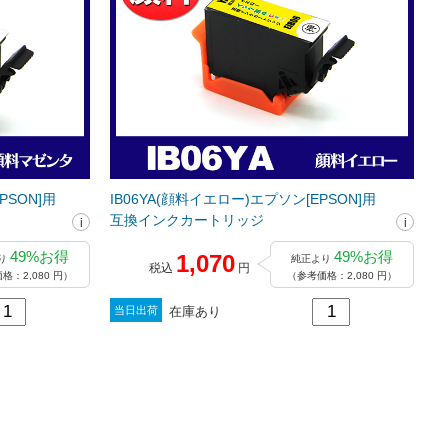
PSON]用
IB06YA(顔料イエロー)エプソン[EPSON]用
互換インクカートリッジ
49%お得
49%お得
1,070
り
純正より
税込
円
格：2,080 円）
（参考価格：2,080 円）
在庫あり
当日出荷