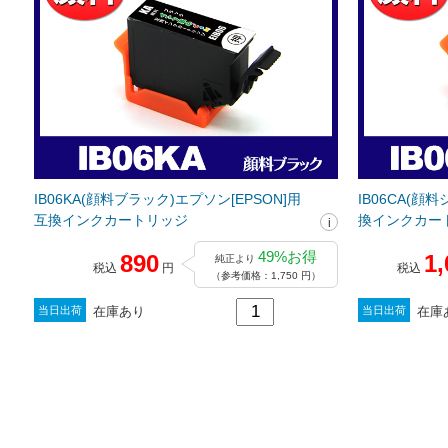
IB06KA(顔料ブラック)エプソン[EPSON]用
IB06CA(顔
互換インクカートリッジ
換インクカー
49%お得
890
1,
純正より
税込
円
税込
（参考価格：1,750 円）
在庫あり
在庫
当日出荷
当日出荷