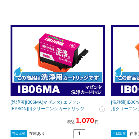
[洗浄液]IB06MA(マゼンタ) エプソン
[洗浄液]IB06
[EPSON]用クリーニングカートリッジ
用クリーニン
1,070
税込
円
在庫あり
在庫
当日出荷
当日出荷