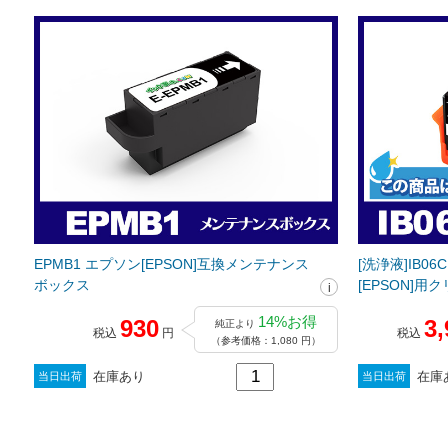
EPMB1 エプソン[EPSON]互換メンテナンス
[洗浄液]IB06
ボックス
[EPSON]
14%お得
930
3,
純正より
税込
円
税込
（参考価格：1,080 円）
在庫あり
在庫
当日出荷
当日出荷