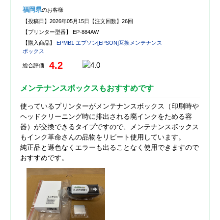
福岡県
のお客様
【投稿日】
2026年05月15日
【注文回数】
26回
【プリンター型番】
EP-884AW
【購入商品】
EPMB1 エプソン[EPSON]互換メンテナンス
ボックス
4.2
総合評価
メンテナンスボックスもおすすめです
使っているプリンターがメンテナンスボックス（印刷時や
ヘッドクリーニング時に排出される廃インクをためる容
器）が交換できるタイプですので、メンテナンスボックス
もインク革命さんの品物をリピート使用しています。
純正品と遜色なくエラーも出ることなく使用できますので
おすすめです。