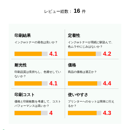
16
レビュー総数：
件
印刷結果
定着性
インクorトナーの発色は良いか？
インクorトナーが用紙に馴染んで、
色ムラやにじみはないか？
4.1
4.2
耐光性
価格
印刷品質は長持ちし、色褪せしてい
商品の価格は適正か？
ないか？
4.1
4.4
印刷コスト
使いやすさ
価格と印刷枚数を考慮して、コスト
プリンターへのセットは簡単に行え
パフォーマンスは高いか？
るか？
4
4.3