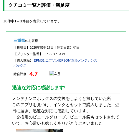
クチコミ一覧と評価・満足度
16件中1～3件目を表示しています。
三重県
のお客様
【投稿日】
2026年05月17日
【注文回数】
初回
【プリンター型番】
EP-８８１ＡW
【購入商品】
EPMB1 エプソン[EPSON]互換メンテナンス
ボックス
4.7
総合評価
迅速な対応に感謝します!
メンテナンスボックスの交換をしようと探していた所
このアプリを見つけ、インクとセットで購入しました。翌
日に届き、迅速な対応に感謝しています。
交換用のビニールグローブ、ビニール袋もセットされて
いて、お心遣いも嬉しくありがとうございました