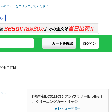
ら
カートを確認
ログイン
リッジ
[洗浄液]LC3111C(シアン)ブラザー[brother]
用クリーニングカートリッジ
★レビュー募集中