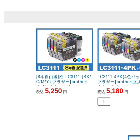
[8本自由選択] LC3111 (BK/
LC3111-4PK(4色パッ
C/M/Y) ブラザー[brother]互
ブラザー[brother]
換インクカートリッジ
クカートリッジ
5,250
5,180
税込
円
税込
円