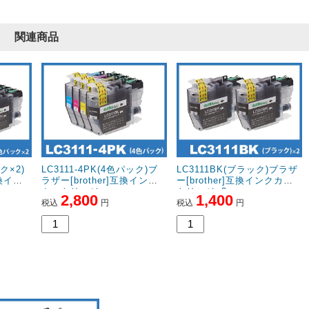
関連商品
ク×2)
LC3111-4PK(4色パック)ブ
LC3111BK(ブラック)ブラザ
互換イン
ラザー[brother]互換インク
ー[brother]互換インクカー
カートリッジ
トリッジ×2
2,800
1,400
税込
円
税込
円