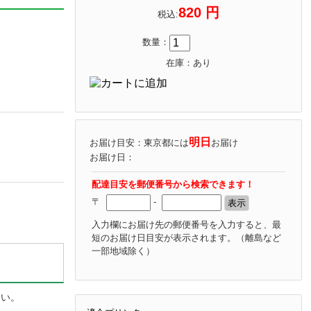
820 円
税込:
数量：
在庫：あり
明日
お届け目安：東京都には
お届け
お届け日：
配達目安を郵便番号から検索できます！
〒
-
入力欄にお届け先の郵便番号を入力すると、最
短のお届け日目安が表示されます。
（離島など
一部地域除く）
さい。