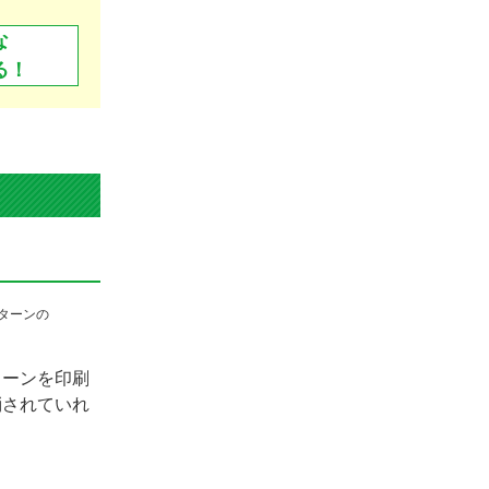
な
る！
ターンを印刷
消されていれ