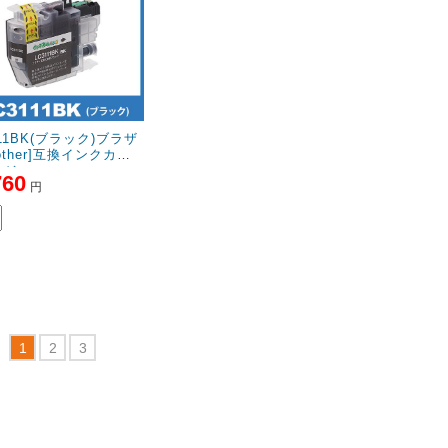
111BK(ブラック)ブラザ
rother]互換インクカー
ッジ
760
円