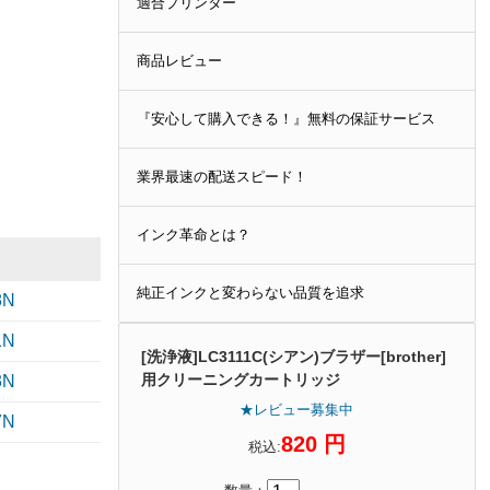
適合プリンター
商品レビュー
『安心して購入できる！』無料の保証サービス
業界最速の配送スピード！
インク革命とは？
純正インクと変わらない品質を追求
8N
1N
[洗浄液]LC3111C(シアン)ブラザー[brother]
用クリーニングカートリッジ
3N
★レビュー募集中
7N
820 円
税込: