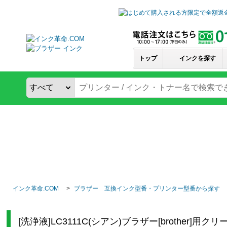
トップ
インクを探す
インク革命.COM
ブラザー 互換インク型番・プリンター型番から探す
[洗浄液]LC3111C(シアン)ブラザー[brother]