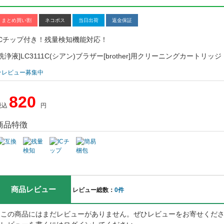
まとめ買い割
ネコポス
当日出荷
返金保証
ICチップ付き！残量検知機能対応！
[洗浄液]LC3111C(シアン)ブラザー[brother]用クリーニングカートリッジ
★レビュー募集中
820
税込
円
商品特徴
商品レビュー
レビュー総数：
0件
この商品にはまだレビューがありません。ぜひレビューをお寄せくだ