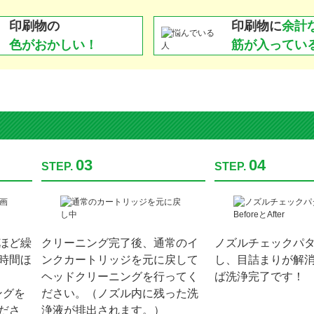
印刷物の
印刷物に
余計
色がおかしい！
筋が入ってい
03
04
STEP.
STEP.
ほど繰
クリーニング完了後、通常のイ
ノズルチェックパ
時間ほ
ンクカートリッジを元に戻して
し、目詰まりが解
ヘッドクリーニングを行ってく
ば洗浄完了です！
ングを
ださい。（ノズル内に残った洗
ださ
浄液が排出されます。）