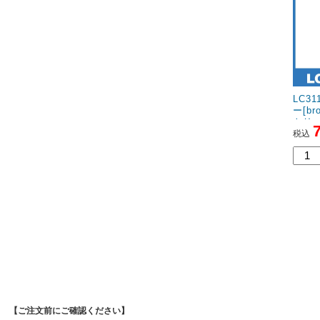
LC3
ー[b
トリ
税込
【ご注文前にご確認ください】