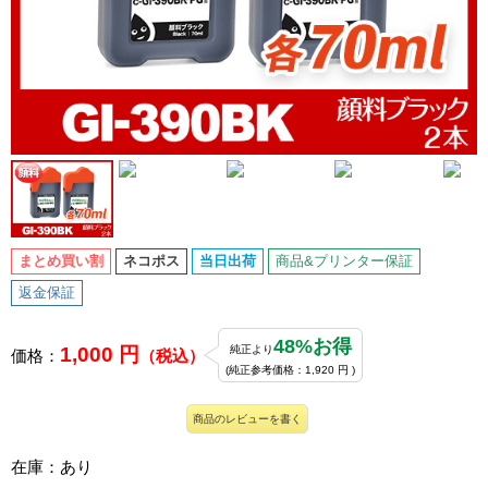
まとめ買い割
ネコポス
当日出荷
商品&プリンター保証
返金保証
48%お得
1,000 円
純正より
価格：
（税込）
(純正参考価格：1,920 円 )
商品のレビューを書く
在庫：あり