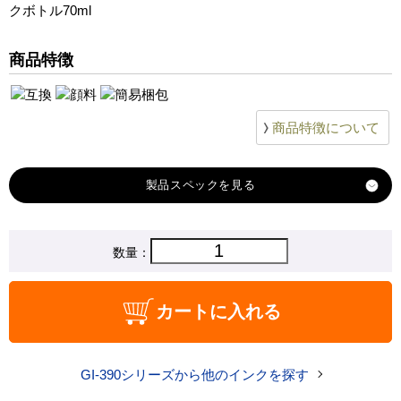
クボトル70ml
商品特徴
商品特徴について
製品スペック
対応
数量：
キヤノン
メーカー
対応
GI-390BK
カートに入れる
純正型番
商品コード
GI-390BK-PG-2P_N
GI-390シリーズから他のインクを探す
税込価格
1,000 円