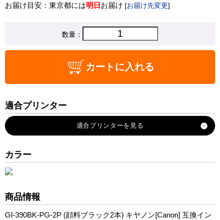
お届け目安：東京都には
明日
お届け
[
お届け先変更
]
数量：
カートに入れる
適合プリンター
G1310
G3310
カラー
商品情報
GI-390BK-PG-2P (顔料ブラック2本) キヤノン[Canon] 互換イン