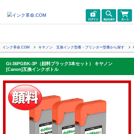
インク革命.COM
キヤノン 互換インク型番・プリンター型番から探す
GI-36PGBK-3P（顔料ブラック3本セット） キヤノン
[Canon]互換インクボトル