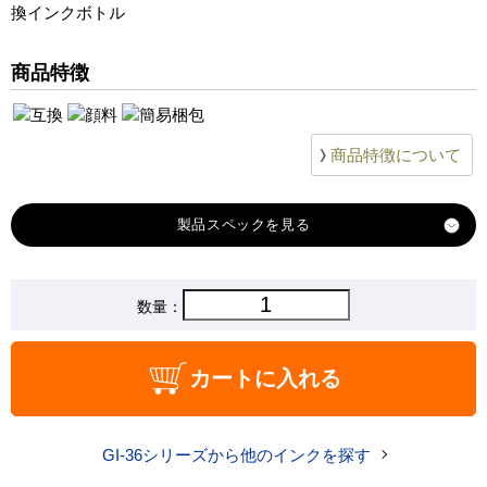
換インクボトル
商品特徴
商品特徴について
製品スペック
対応
数量：
キヤノン
メーカー
対応
GI-36BK
カートに入れる
純正型番
商品コード
GI-36PGBK-3P
GI-36シリーズから他のインクを探す
税込価格
2,880 円