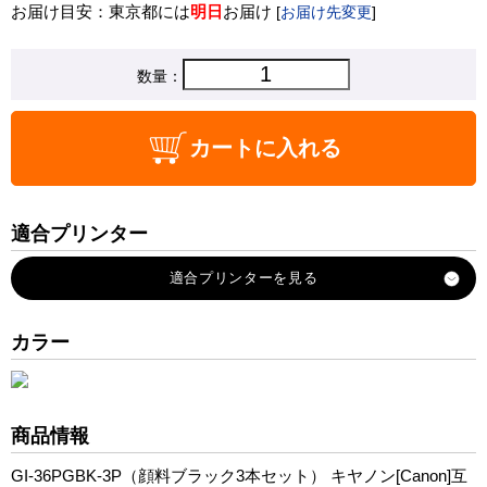
お届け目安：東京都には
明日
お届け
[
お届け先変更
]
数量：
カートに入れる
適合プリンター
GX4030
GX5030
GX5130
カラー
GX5530
GX6030
GX6530
商品情報
GX7030
GI-36PGBK-3P（顔料ブラック3本セット） キヤノン[Canon]互
GX7130