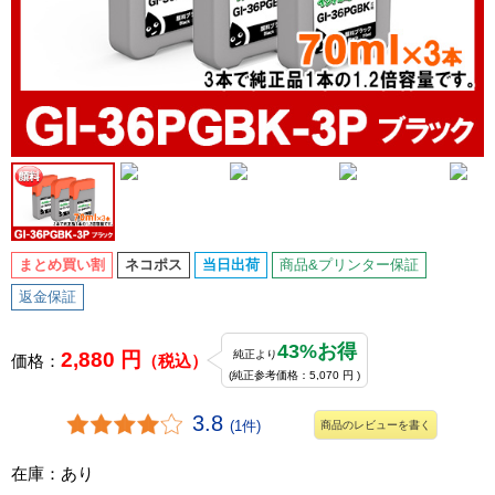
まとめ買い割
ネコポス
当日出荷
商品&プリンター保証
返金保証
43%お得
2,880 円
純正より
価格：
（税込）
(純正参考価格：5,070 円 )
3.8
(1件)
商品のレビューを書く
在庫：あり