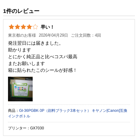
純正参考価格
5,070 円
1件のレビュー
カラー
ブラック
早い！
顔料・染料
顔料
東京都のお客様
2026年04月29日
ご注文回数：4回
ICチップ
なし
発注翌日には届きました。
助かります
製品タイプ
インクボトル
とにかく純正品と比べコスパ最高
またお願いします
箱に貼られたこのシールが好感！
商品：
GI-36PGBK-3P（顔料ブラック3本セット） キヤノン[Canon]互換
インクボトル
プリンター：GX7030