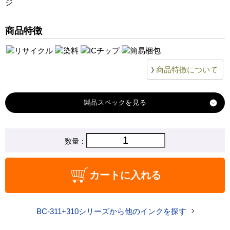
ジ
商品特徴
商品特徴について
製品スペック
対応
数量：
キヤノン
メーカー
対応
BC-310
カートに入れる
純正型番
商品コード
bc-310_d
BC-311+310シリーズから他のインクを探す
税込価格
3,180 円