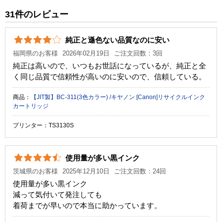
純正参考価格
3,570 円
31件のレビュー
カラー
ブラック
純正と遜色ない品質なのに安い
顔料・染料
染料
福岡県のお客様
2026年02月19日
ご注文回数：3回
ICチップ
あり
純正は高いので、いつもお世話になっているが、純正と全
く同じ品質で信頼性が高いのに安いので、信頼している。
製品タイプ
リサイクルインク
商品：
【JIT製】BC-311(3色カラー) /キヤノン [Canon]リサイクルインク
カートリッジ
プリンター：TS3130S
使用量が多い黒インク
茨城県のお客様
2025年12月10日
ご注文回数：24回
使用量が多い黒インク
減って気付いて発注しても
着荷までが早いので本当に助かっています。