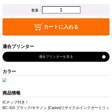
数量：
カートに入れる
適合プリンター
PIXUS-MP270
PIXUS-MP280
PIXUS-MP480
カラー
PIXUS-MP490
PIXUS-MP493
PIXUS-MX420
商品情報
PIXUS-iP2700
ICチップ付き！
BC-310 ブラック/キヤノン [Canon]リサイクルインクカートリッ