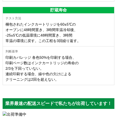
貯蔵寿命
梱包されたインクカートリッジを60±5℃の
オーブンに48時間置き、3時間常温冷却後、
-25±5℃の低温環境に48時間置き、3時間
常温の環境に戻す。この工程を3回繰り返す。
印刷カバレッジ 各色50%を印刷する場合、
印刷ページ数はインクカートリッジの寿命の
2/3を下回っていない。
連続印刷する場合、線や色の欠けによる
クリーニングは2回を超えない。
業界最速の配送スピードで私たちが出荷しています！