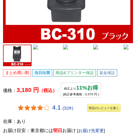
まとめ買い割
当日出荷
商品&プリンター保証
返金保証
11%お得
3,180 円
純正より
価格：
（税込）
(純正参考価格：3,570 円 )
4.1
(31件)
商品のレビューを書く
在庫：あり
お届け目安：東京都には
明日
お届け
[
お届け先変更
]