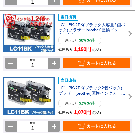
当日出荷
LC11BK-2PK(ブラック大容量2個パ
ック)ブラザー[brother]互換インク
カートリッジ
58%お得
純正より
1,190円
在庫あり
(税込)
数量
カートに入れる
当日出荷
LC11BK-2PK(ブラック2個パック)
ブラザー[brother]互換インクカート
リッジ
53%お得
純正より
1,070円
在庫あり
(税込)
数量
カートに入れる