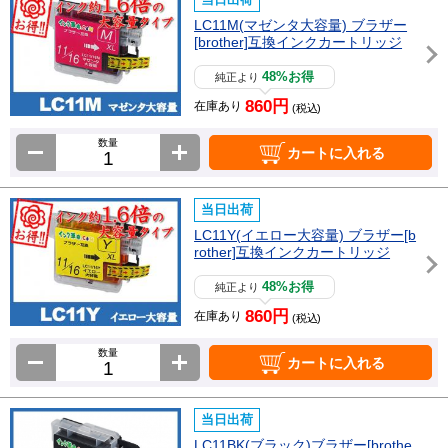
LC11M(マゼンタ大容量) ブラザー
[brother]互換インクカートリッジ
48%お得
純正より
860円
在庫あり
(税込)
数量
カートに入れる
当日出荷
LC11Y(イエロー大容量) ブラザー[b
rother]互換インクカートリッジ
48%お得
純正より
860円
在庫あり
(税込)
数量
カートに入れる
当日出荷
LC11BK(ブラック)ブラザー[brothe