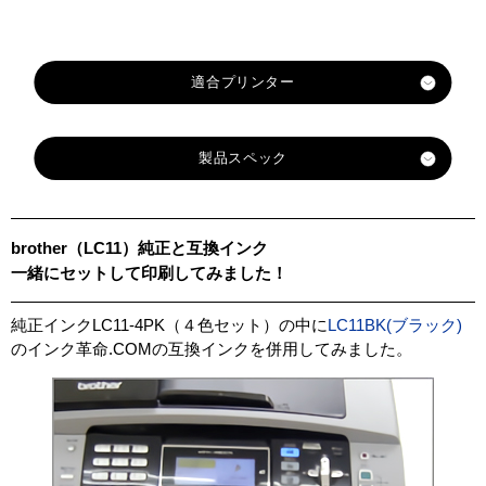
適合プリンター
MFC-490CN
製品スペック
MFC-495CN
MFC-5890CN
対応
MFC-J615N
メーカ
ブラザー
brother（LC11）純正と互換インク
MFC-6490CN
ー
一緒にセットして印刷してみました！
MFC-670CD
対応
MFC-670CDW
純正型
LC11BK
LC11C
LC11M
LC11Y
純正インクLC11-4PK（４色セット）の中に
LC11BK(ブラック)
MFC-675CD
番
のインク革命.COMの互換インクを併用してみました。
MFC-675CDW
カテゴ
LC11シリーズ
MFC-6890CN
リ
MFC-695CDN
ブラッ
マゼン
イエロ
MFC-695CDWN
カラー
シアン
ク
タ
ー
MFC-735CD