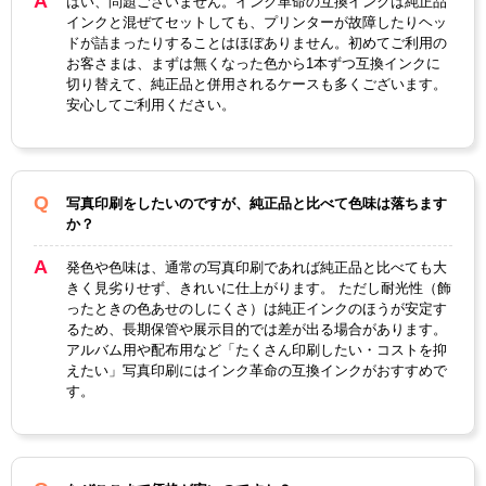
はい、問題ございません。インク革命の互換インクは純正品
インクと混ぜてセットしても、プリンターが故障したりヘッ
ドが詰まったりすることはほぼありません。初めてご利用の
お客さまは、まずは無くなった色から1本ずつ互換インクに
切り替えて、純正品と併用されるケースも多くございます。
安心してご利用ください。
写真印刷をしたいのですが、純正品と比べて色味は落ちます
か？
発色や色味は、通常の写真印刷であれば純正品と比べても大
きく見劣りせず、きれいに仕上がります。 ただし耐光性（飾
ったときの色あせのしにくさ）は純正インクのほうが安定す
るため、長期保管や展示目的では差が出る場合があります。
アルバム用や配布用など「たくさん印刷したい・コストを抑
えたい」写真印刷にはインク革命の互換インクがおすすめで
す。