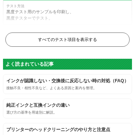
黒度テスト用のサンプルを印刷し、
黒度テスターでテスト。
黒度の技術基準に適合する。
すべてのテスト項目を表示する
色
よく読まれている記事
標準カラーサンプルを印刷する。
インクが認識しない・交換後に反応しない時の対処（FAQ）
鮮やか、リアル、彩度、シャープなど、
接触不良・相性不良など、よくある原因と案内を整理。
標準カラ―サンプルと比べて大きな違いがないこと。
純正インクと互換インクの違い
におい
選び方の基準を用途別に解説。
サンプルシートを印刷し、直接においを嗅ぐ。
プリンターのヘッドクリーニングのやり方と注意点