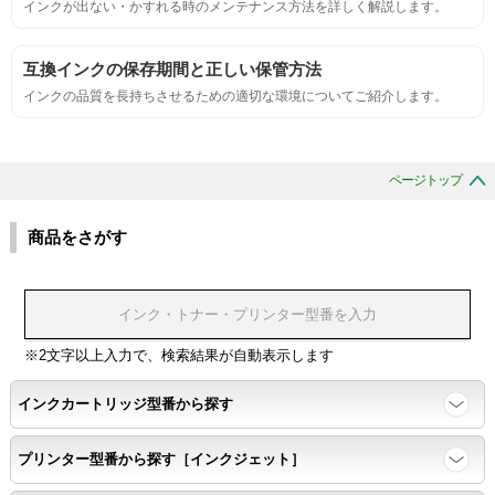
インクが出ない・かすれる時のメンテナンス方法を詳しく解説します。
刺激的なにおいがしないこと。
互換インクの保存期間と正しい保管方法
互換性
インクの品質を長持ちさせるための適切な環境についてご紹介します。
互換性テスト用のサンプルを印刷する。
ページトップ
色の重なりの境界が明確で、
色同士のにじみがないこと。
商品をさがす
浸透性
浸透性テスト用のサンプルを印刷する。
※2文字以上入力で、検索結果が自動表示します
インクカートリッジ型番から探す
任意の色を背景として使用し、
背景と違う色で8号サイズのArialフォントで
プリンター型番から探す［インクジェット］
鮮明に印刷できること。