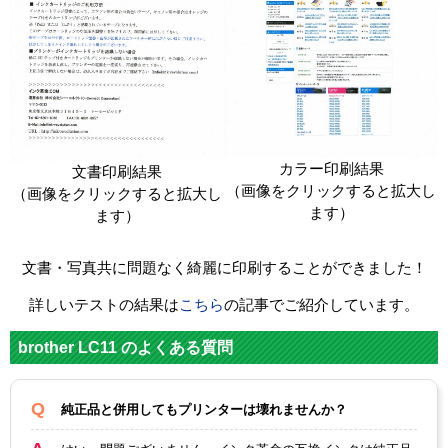
DCP-385C
DCP-390CN
DCP-J515N
DCP-535CN
DCP-595CN
DCP-J715N
カラー印刷結果
文書印刷結果
（画像をクリックすると拡大し
（画像をクリックすると拡大し
ます）
ます）
文書・写真共に問題なく綺麗に印刷することができました！
詳しいテストの結果は
こちら
の記事でご紹介しています。
brother LC11 のよくある質問
純正品と併用してもプリンターは壊れませんか？