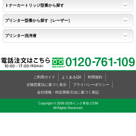
トナーカートリッジ型番から探す
速乾性
プリンター型番から探す［レーザー］
互換性テストサンプルを5ページ連続印刷する。
プリンター洗浄液
前のページのインクが
次のページの裏面に染み込まない。
飛び散り
ご利用ガイド
よくあるQA
利用規約
標準カラーサンプル /
互換性テストサンプルを印刷する。
古物営業法に基づく表示
プライバシーポリシー
会社情報・特定商取引法に基づく表記
印刷の仕上がりが精細で均一であり、
Copyright © 2009-2026インク革命.COM
All Rights Reserved.
インクの飛び散りもない。
精度