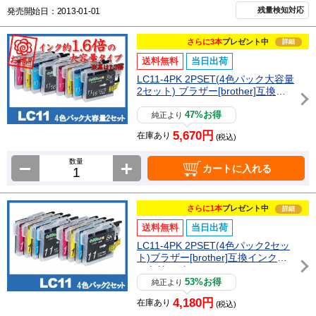
残量検知対応
発売開始日：2013-01-01
さらに3本
プレゼント中
詳細
送料無料
当日出荷
LC11-4PK 2PSET(4色パック大容量
2セット) ブラザー[brother]互換イ
ンクカートリッジ
47%お得
純正より
5,670円
在庫あり
(税込)
数量
カートに入れる
さらに1本
プレゼント中
詳細
送料無料
当日出荷
LC11-4PK 2PSET(4色パック2セッ
ト)ブラザー[brother]互換インクカ
ートリッジ
53%お得
純正より
4,180円
在庫あり
(税込)