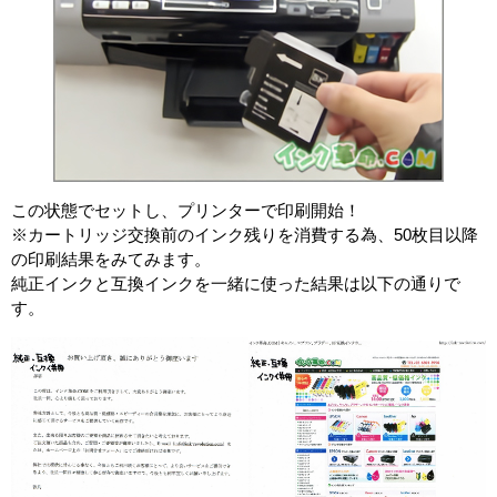
顔料・
MFC-735CDW
染料
染料
MFC-J700D
MFC-J700DW
ICチッ
なし
プ
MFC-J800D
MFC-J800DW
製品タ
互換インク
MFC-J805D/DW
イプ
MFC-J850DN
この状態でセットし、プリンターで印刷開始！
※カートリッジ交換前のインク残りを消費する為、50枚目以降
MFC-J850DWN
の印刷結果をみてみます。
MFC-J855DN/DWN
純正インクと互換インクを一緒に使った結果は以下の通りで
MFC-930CDN
す。
MFC-930CDWN
MFC-935CDN
MFC-935CDWN
MFC-J950DN
MFC-J950DWN
DCP-165C