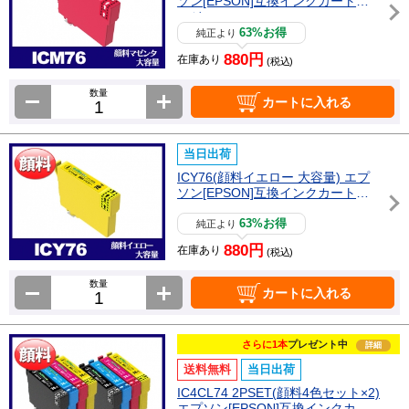
ソン[EPSON]互換インクカートリ
ッジ
63%お得
純正より
880円
在庫あり
(税込)
数量
カートに入れる
当日出荷
ICY76(顔料イエロー 大容量) エプ
ソン[EPSON]互換インクカートリ
ッジ
63%お得
純正より
880円
在庫あり
(税込)
数量
カートに入れる
さらに1本
プレゼント中
詳細
送料無料
当日出荷
IC4CL74 2PSET(顔料4色セット×2)
エプソン[EPSON]互換インクカー