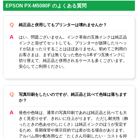
EPSON PX-M5080F のよくある質問
純正品と併用してもプリンターは壊れませんか？
はい、問題ございません。インク革命の互換インクは純正品
インクと混ぜてセットしても、プリンターが故障したりヘッ
ドが詰まったりすることはほぼありません。初めてご利用の
お客さまは、まずは無くなった色から1本ずつ互換インクに
切り替えて、純正品と併用されるケースも多くございます。
安心してご利用ください。
写真印刷をしたいのですが、純正品と比べて色味は落ちます
か？
発色や色味は、通常の写真印刷であれば純正品と比べても大
きく見劣りせず、きれいに仕上がります。 ただし耐光性（飾
ったときの色あせのしにくさ）は純正インクのほうが安定す
るため、長期保管や展示目的では差が出る場合があります。
アルバム用や配布用など「たくさん印刷したい・コストを抑