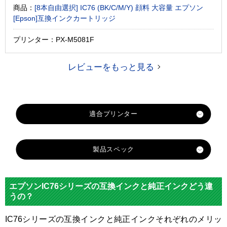
商品：
[8本自由選択] IC76 (BK/C/M/Y) 顔料 大容量 エプソン
[Epson]互換インクカートリッジ
プリンター：PX-M5081F
レビューをもっと見る
製品スペック
対
応
エプソンIC76シリーズの互換インクと純正インクどう違
メ
うの？
エプソン
ー
カ
IC76シリーズの互換インクと純正インクそれぞれのメリッ