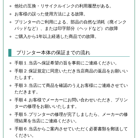
他社の互換・リサイクルインクの利用履歴がある。
お客様の誤った使用方法による故障。
プリンターのご利用による、部品の自然な消耗（廃インク
パッドなど）、または印字部分（ヘッドなど）の故障
ご購入から1年以上経過した商品での故障。
プリンター本体の保証までの流れ
手順１.当店へ保証希望の旨を事前にご連絡ください。
手順２.保証規定に同意いただき当店商品の返品をお願いい
たします。
手順３.当店にて商品を確認のうえお客様にご連絡させてい
ただきます。
手順４.お客様でメーカーにお問い合わせいただき、プリン
ターの修理をお願いいたします。
手順５.プリンターの修理が完了しましたら、メーカーの修
理結果を当店にご連絡ください。
手順６.当店からご案内させていただく必要書類を郵送して
ください。