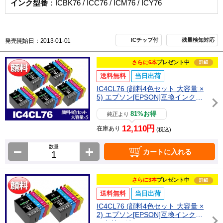
インク型番
：ICBK76 / ICC76 / ICM76 / ICY76
ICチップ付
残量検知対応
発売開始日：2013-01-01
さらに6本
プレゼント中
詳細
送料無料
当日出荷
IC4CL76 (顔料4色セット 大容量 ×
5) エプソン[EPSON]互換インクカ
ートリッジ
81%お得
純正より
12,110円
在庫あり
(税込)
数量
カートに入れる
さらに3本
プレゼント中
詳細
送料無料
当日出荷
IC4CL76 (顔料4色セット 大容量 ×
2) エプソン[EPSON]互換インクカ