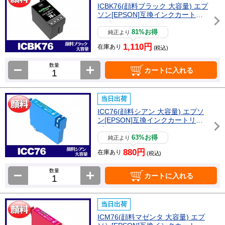
ICBK76(顔料ブラック 大容量) エプ
ソン[EPSON]互換インクカートリ
ッジ
81%お得
純正より
1,110円
在庫あり
(税込)
数量
カートに入れる
当日出荷
ICC76(顔料シアン 大容量) エプソ
ン[EPSON]互換インクカートリッ
ジ
63%お得
純正より
880円
在庫あり
(税込)
数量
カートに入れる
当日出荷
ICM76(顔料マゼンタ 大容量) エプ