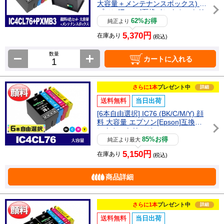
大容量＋メンテナンスボックス) エ
プソン[Epson]互換インクカートリ
ッジ
62%お得
純正より
5,370円
在庫あり
(税込)
数量
カートに入れる
さらに1本
プレゼント中
詳細
送料無料
当日出荷
[6本自由選択] IC76 (BK/C/M/Y) 顔
料 大容量 エプソン[Epson]互換イ
ンクカートリッジ
85%お得
純正より最大
5,150円
在庫あり
(税込)
商品詳細
さらに1本
プレゼント中
詳細
送料無料
当日出荷