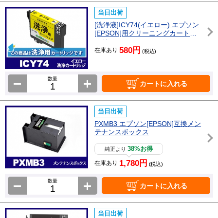
当日出荷
[洗浄液]ICY74(イエロー) エプソン
[EPSON]用クリーニングカートリ
ッジ
580円
在庫あり
(税込)
数量
カートに入れる
当日出荷
PXMB3 エプソン[EPSON]互換メン
テナンスボックス
38%お得
純正より
1,780円
在庫あり
(税込)
数量
カートに入れる
当日出荷