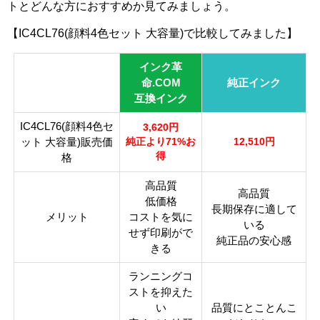
ー
トとどんな方におすすめか見てみましょう。
IC
IC
【IC4CL76(顔料4色セット 大容量)で比較してみました】
BK
IC
IC
IC
BK
IC
対
IC
IC
76
M7
Y7
Y7
74
M7
応
C7
C7
インク革
（
6(
6(
4(
（
4(
純
6(
4(
命.COM
純正インク
ブ
マ
イ
イ
ブ
マ
正
シ
シ
互換インク
ラ
ゼ
エ
エ
ラ
ゼ
型
ア
ア
ッ
ン
ロ
ロ
ッ
ン
IC4CL76(顔料4色セ
3,620円
番
ン)
ン)
ク
タ)
ー)
ー)
ク
タ)
ット 大容量)販売価
純正より71%お
12,510円
）
）
得
格
ブ
マ
イ
イ
ブ
マ
高品質
カ
シ
シ
高品質
ラ
ゼ
エ
エ
ラ
ゼ
低価格
ラ
ア
ア
長期保存に適して
ッ
ン
ロ
ロ
ッ
ン
メリット
コストを気に
ー
ン
ン
いる
ク
タ
ー
ー
ク
タ
せず印刷がで
純正品の安心感
きる
顔
料
ランニングコ
・
顔料
ストを抑えた
染
い
品質にとことんこ
料