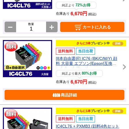
ートリッジ
72%お得
純正より
6,670円
在庫あり
(税込)
数量
カートに入れる
さらに3本
プレゼント中
詳細
送料無料
当日出荷
[8本自由選択] IC76 (BK/C/M/Y) 顔
料 大容量 エプソン[Epson]互換イ
ンクカートリッジ
80%お得
純正より最大
6,670円
在庫あり
(税込)
商品詳細
さらに1本
プレゼント中
詳細
送料無料
当日出荷
IC4CL76 + PXMB3 (顔料4色セット