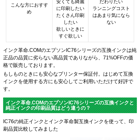
安くても綺麗
だわりたい
こんな方におすす
に印刷したい
ランニングコスト
IC
め
たくさん印刷
はあまり気になら
チ
あり
したい
ない
ッ
欲しいときに
プ
すぐ欲しい
製
品
インク革命.COMのエプソンIC76シリーズの互換インクは純
タ
互換インク
正品の品質に劣らない高品質でありながら、71%OFFの価
イ
格で販売しております。
プ
もしものときにも安心なプリンター保証付。はじめて互換
インクを使用する方にも安心してご利用いただけて好評で
す。
インク革命.COMのエプソンIC76シリーズの互換インクと
純正インクの印刷品質はどう違うの？
IC76の純正インクとインク革命製互換インクを使って、印
刷品質比較してみました