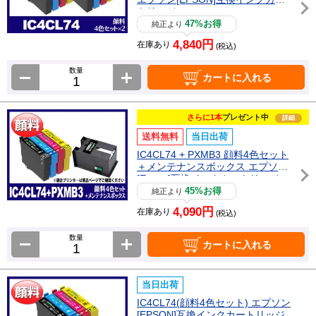
トリッジ
47%お得
純正より
4,840円
在庫あり
(税込)
数量
カートに入れる
さらに1本
プレゼント中
詳細
送料無料
当日出荷
IC4CL74 + PXMB3 顔料4色セット
＋メンテナンスボックス エプソン
[Epson]互換インクカートリッジ
45%お得
純正より
4,090円
在庫あり
(税込)
数量
カートに入れる
当日出荷
IC4CL74(顔料4色セット) エプソン
[EPSON]互換インクカートリッジ