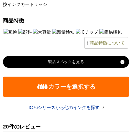
PX-S5040
換インクカートリッジ
PX-S5040C8
PX-S5080
商品特徴
PX-S5080R1
商品特徴について
製品スペック
対応
エプソン
カラーを選択する
メーカー
対応
ICBK76（ブラック）
ICC76(シアン)
ICM
純正型番
IC76シリーズから他のインクを探す
商品コード
IC76pg-6_selec
20件のレビュー
税込価格
5,150 円