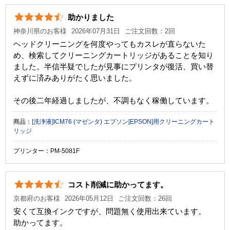
純正参考価格
34,140 円
助かりました
カラー
ブラック
シアン
神奈川県のお客様
2026年07月31日
ご注文回数：2回
ヘッドクリーニングを何度やってもカスレが直らないた
顔料・染料
顔料
め、検索してクリーニングカートリッジがあることを知り
ました。半信半疑でしたが見事にプリンタが復活、買い替
ICチップ
あり
えずに済みありがたく思いました。
製品タイプ
互換インク
その後二年経過しましたが、不調もなく稼働しています。
商品：
[洗浄液]ICM76 (マゼンタ) エプソン[EPSON]用クリーニングカート
リッジ
プリンター：PM-5081F
コスト削減に助かってます。
京都府のお客様
2026年05月12日
ご注文回数：26回
安くて互換インクですが、問題無く使用出来ています。
助かってます。