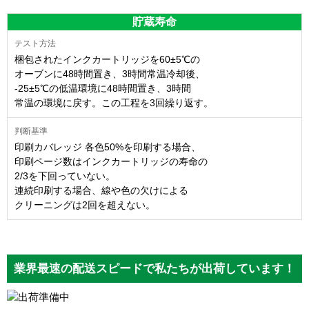
貯蔵寿命
梱包されたインクカートリッジを60±5℃の
オーブンに48時間置き、3時間常温冷却後、
-25±5℃の低温環境に48時間置き、3時間
常温の環境に戻す。この工程を3回繰り返す。
印刷カバレッジ 各色50%を印刷する場合、
印刷ページ数はインクカートリッジの寿命の
2/3を下回っていない。
連続印刷する場合、線や色の欠けによる
クリーニングは2回を超えない。
業界最速の配送スピードで私たちが出荷しています！