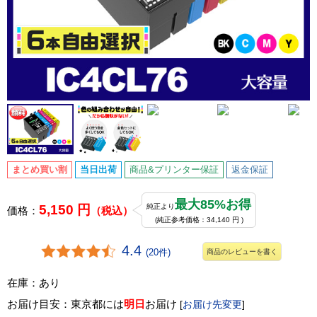
まとめ買い割
当日出荷
商品&プリンター保証
返金保証
最大85%お得
5,150 円
純正より
価格：
（税込）
(純正参考価格：34,140 円 )
4.4
(20件)
商品のレビューを書く
在庫：あり
お届け目安：東京都には
明日
お届け
[
お届け先変更
]