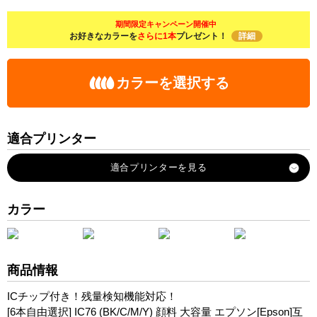
期間限定キャンペーン開催中
お好きなカラーを
さらに1本
プレゼント！
詳細
カラーを選択する
適合プリンター
PX-M5040C6
PX-M5040C7
PX-M5040F
カラー
PX-M5041C6
PX-M5041C7
PX-M5041F
商品情報
PX-M5080F
ICチップ付き！残量検知機能対応！
PX-M5081F
[6本自由選択] IC76 (BK/C/M/Y) 顔料 大容量 エプソン[Epson]互