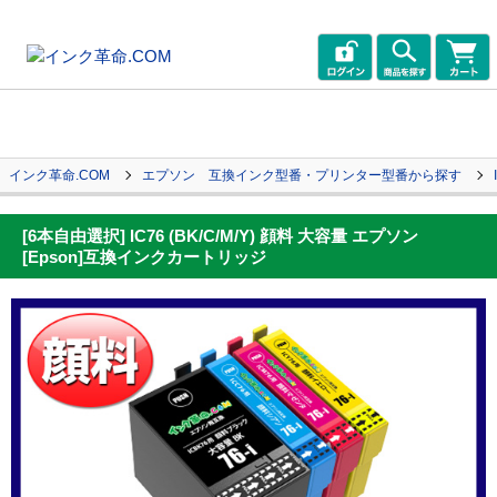
インク革命.COM
エプソン 互換インク型番・プリンター型番から探す
[6本自由選択] IC76 (BK/C/M/Y) 顔料 大容量 エプソン
[Epson]互換インクカートリッジ