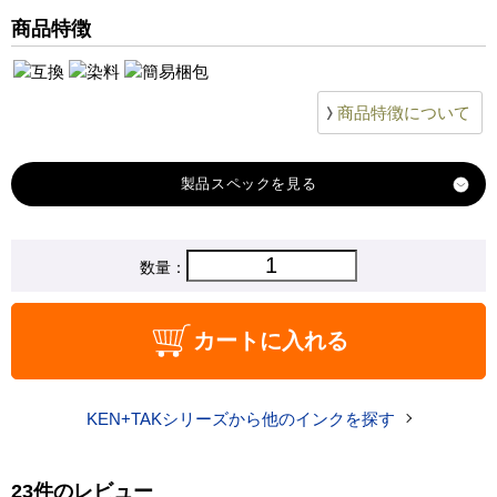
EW-M754WR
商品特徴
EW-M757TW
EW-M757TB
EW-M757TP
商品特徴について
製品スペック
対応
数量：
エプソン
メーカー
対応
TAK-M
カートに入れる
純正型番
商品コード
TAK-M
KEN+TAKシリーズから他のインクを探す
税込価格
1,110 円
純正参考価格
3,840 円
23件のレビュー