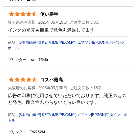
カラー
マゼンタ
使い勝手
顔料・染料
染料
埼玉県のお客様
2026年05月15日
ご注文回数：8回
ICチップ
なし
インクの補充も簡単で発色も満足してます
製品タイプ
インクボトル
商品：
[5本自由選択] KETA (MB/PB/C/M/Y) エプソン[EPSON]互換インク
ボトル
プリンター：ew m754tb
コスパ最高
大阪府のお客様
2026年03月30日
ご注文回数：18回
広告の印刷に使用させていただいております。純正のもの
と発色、耐久性わからないくらい良いです。
商品：
[8本自由選択] KETA (MB/PB/C/M/Y)エプソン[EPSON]互換インクボ
トル
プリンター：EW752M