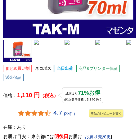
まとめ買い割
ネコポス
当日出荷
商品&プリンター保証
返金保証
71%お得
1,110 円
純正より
価格：
（税込）
(純正参考価格：3,840 円 )
4.7
(23件)
商品のレビューを書く
在庫：あり
お届け目安：東京都には
明後日
お届け
[
お届け先変更
]