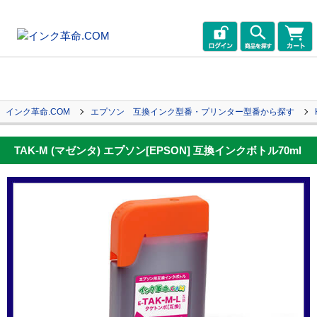
インク革命.COM
エプソン 互換インク型番・プリンター型番から探す
TAK-M (マゼンタ) エプソン[EPSON] 互換インクボトル70ml