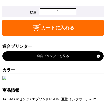
数量：
カートに入れる
適合プリンター
EP-M552T
EP-M553T
EP-M553TR
カラー
EW-M752T
EW-M752TB
EW-M754BR
商品情報
EW-M754TB
TAK-M (マゼンタ) エプソン[EPSON] 互換インクボトル70ml
EW-M754TW