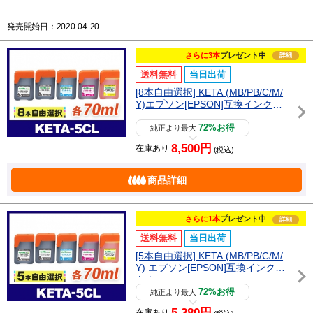
発売開始日：2020-04-20
さらに3本
プレゼント中
詳細
送料無料
当日出荷
[8本自由選択] KETA (MB/PB/C/M/
Y)エプソン[EPSON]互換インクボ
トル
72%お得
純正より最大
8,500円
在庫あり
(税込)
商品詳細
さらに1本
プレゼント中
詳細
送料無料
当日出荷
[5本自由選択] KETA (MB/PB/C/M/
Y) エプソン[EPSON]互換インクボ
トル
72%お得
純正より最大
5,380円
在庫あり