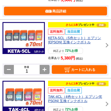
(税込)
商品詳細
さらに1本
プレゼント中
詳細
送料無料
当日出荷
KETA-5CL（5色セット）エプソン
[EPSON] 互換インクボトル
72%お得
純正より
5,380円
在庫あり
(税込)
数量
カートに入れる
さらに1本
プレゼント中
詳細
送料無料
当日出荷
TAK-4CL（4色セット）エプソン[E
PSON] 互換インクボトル
72%お得
純正より