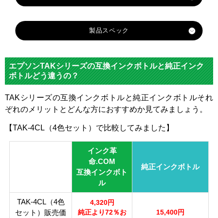
製品スペック
対応
メー
エプソン
エプソンTAKシリーズの互換インクボトルと純正インク
カー
ボトルどう違うの？
対応
KEN-
TAK-
TAK-
TAK-
TAKシリーズの互換インクボトルと純正インクボトルそれ
純正
TAK-Y
MB
PB
C
M
ぞれのメリットとどんな方におすすめか見てみましょう。
型番
【TAK-4CL（4色セット）で比較してみました】
マッ
フォ
カラ
トブ
トブ
シア
マゼ
イエ
インク革
ー
ラッ
ラッ
ン
ンタ
ロー
命.COM
ク
ク
純正インクボトル
互換インクボト
顔
ル
料・
顔料
染料
TAK-4CL（4色
染料
4,320円
セット）販売価
純正より72％お
15,400円