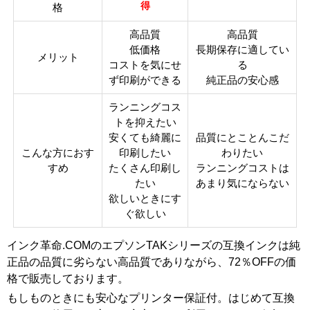
ICチ
得
格
なし
ップ
高品質
高品質
製品
低価格
長期保存に適してい
メリット
タイ
インクボトル
コストを気にせ
る
プ
ず印刷ができる
純正品の安心感
ランニングコス
トを抑えたい
安くても綺麗に
品質にとことんこだ
こんな方におす
印刷したい
わりたい
すめ
たくさん印刷し
ランニングコストは
たい
あまり気にならない
欲しいときにす
ぐ欲しい
インク革命.COMのエプソンTAKシリーズの互換インクは純
正品の品質に劣らない高品質でありながら、72％OFFの価
格で販売しております。
もしものときにも安心なプリンター保証付。はじめて互換