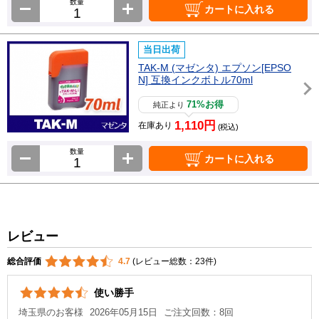
数量
カートに入れる
当日出荷
TAK-M (マゼンタ) エプソン[EPSO
N] 互換インクボトル70ml
71%お得
純正より
1,110円
在庫あり
(税込)
数量
カートに入れる
レビュー
総合評価
4.7
(レビュー総数：23件)
使い勝手
埼玉県のお客様
2026年05月15日
ご注文回数：8回