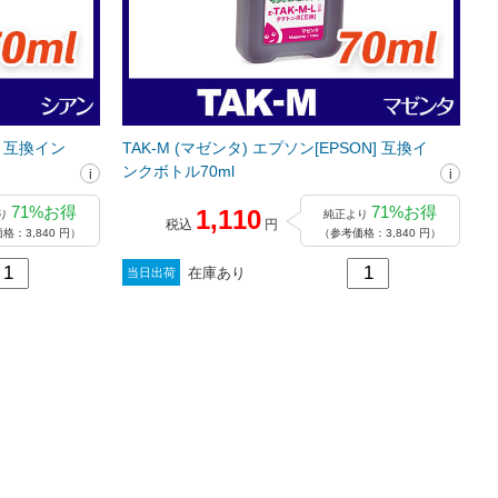
N] 互換イン
TAK-M (マゼンタ) エプソン[EPSON] 互換イ
ンクボトル70ml
71%お得
71%お得
1,110
り
純正より
税込
円
格：3,840 円）
（参考価格：3,840 円）
在庫あり
当日出荷