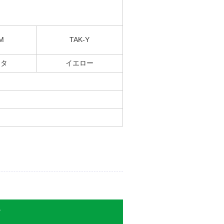
M
TAK-Y
ンタ
イエロー
稿日】2026年02月08日
【ご注文回数】 5回
貼っていた写真が時々熱？で少
日】2026年01月27日
【ご注文回数】 初回
？