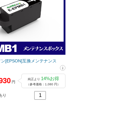
ソン[EPSON]互換メンテナンス
14%お得
930
純正より
円
（参考価格：1,080 円）
あり