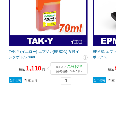
TAK-Y (イエロー) エプソン[EPSON] 互換イ
EPMB1 エプ
ンクボトル70ml
ボックス
71%お得
1,110
純正より
税込
円
税込
（参考価格：3,840 円）
在庫あり
在庫
当日出荷
当日出荷