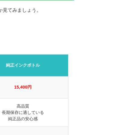
か見てみましょう。
日】2026年01月22日
【ご注文回数】 初回
純正インクボトル
15,400円
高品質
長期保存に適している
稿日】2026年01月09日
純正品の安心感
【ご注文回数】 6回