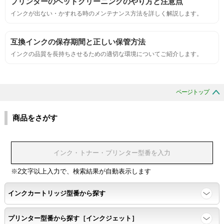
プリンターのヘッドクリーニングのやり方と注意点
インクが出ない・かすれる時のメンテナンス方法を詳しく解説します。
刺激的なにおいがしないこと。
互換インクの保存期間と正しい保管方法
互換性
インクの品質を長持ちさせるための適切な環境についてご紹介します。
互換性テスト用のサンプルを印刷する。
ページトップ
色の重なりの境界が明確で、
色同士のにじみがないこと。
商品をさがす
浸透性
浸透性テスト用のサンプルを印刷する。
※2文字以上入力で、検索結果が自動表示します
インクカートリッジ型番から探す
任意の色を背景として使用し、
背景と違う色で8号サイズのArialフォントで
プリンター型番から探す［インクジェット］
鮮明に印刷できること。