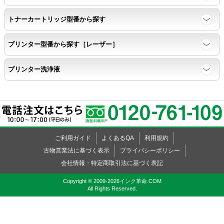
トナーカートリッジ型番から探す
速乾性
プリンター型番から探す［レーザー］
互換性テストサンプルを5ページ連続印刷する。
プリンター洗浄液
前のページのインクが
次のページの裏面に染み込まない。
飛び散り
ご利用ガイド
よくあるQA
利用規約
標準カラーサンプル /
互換性テストサンプルを印刷する。
古物営業法に基づく表示
プライバシーポリシー
会社情報・特定商取引法に基づく表記
印刷の仕上がりが精細で均一であり、
Copyright © 2009-2026インク革命.COM
All Rights Reserved.
インクの飛び散りもない。
精度