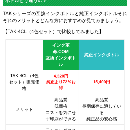
ボトルどう違うの？
対応
TAKシリーズの互換インクボトルと純正インクボトルそれ
純正型
TAK-PB
TAK-C
TAK-M
TAK-Y
ぞれのメリットとどんな方におすすめか見てみましょう。
番
【TAK-4CL（4色セット）で比較してみました】
フォト
マゼン
イエロ
カラー
ブラッ
シアン
タ
ー
インク革
ク
命.COM
純正インクボトル
顔料・
互換インクボト
染料
染料
ル
ICチッ
TAK-4CL（4色
4,320円
なし
プ
セット）販売価
純正より72％お
15,400円
得
格
製品タ
インクボトル
イプ
高品質
高品質
低価格
長期保存に適してい
メリット
コストを気にせ
る
ず印刷ができる
純正品の安心感