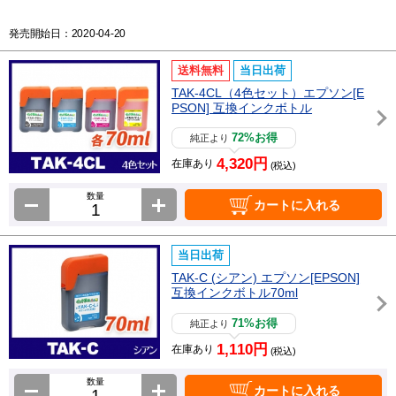
発売開始日：2020-04-20
送料無料
当日出荷
TAK-4CL（4色セット）エプソン[E
PSON] 互換インクボトル
72%お得
純正より
4,320円
在庫あり
(税込)
数量
カートに入れる
当日出荷
TAK-C (シアン) エプソン[EPSON]
互換インクボトル70ml
71%お得
純正より
1,110円
在庫あり
(税込)
数量
カートに入れる