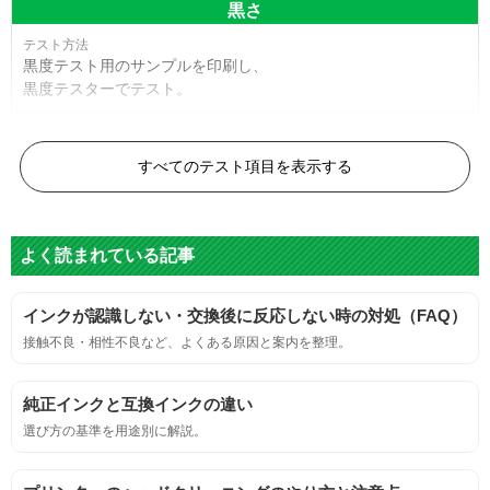
黒さ
黒度テスト用のサンプルを印刷し、
黒度テスターでテスト。
黒度の技術基準に適合する。
すべてのテスト項目を表示する
色
よく読まれている記事
標準カラーサンプルを印刷する。
インクが認識しない・交換後に反応しない時の対処（FAQ）
鮮やか、リアル、彩度、シャープなど、
接触不良・相性不良など、よくある原因と案内を整理。
標準カラ―サンプルと比べて大きな違いがないこと。
純正インクと互換インクの違い
におい
選び方の基準を用途別に解説。
サンプルシートを印刷し、直接においを嗅ぐ。