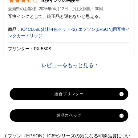
互換インクの利便性
愛知県のお客様
2026年04月12日
ご注文回数：30回
互換インクとして、純正品と遜色ないと思える。
商品：
IC4CL69L(顔料4色セット×2) エプソン[EPSON]用互換イ
ンクカートリッジ
プリンター：PX-550S
レビューをもっと見る
製品スペック
対応
エプソン（EPSON）IC69シリーズの気になる印刷品質につい
メーカ
エプソン