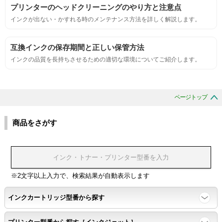
プリンターのヘッドクリーニングのやり方と注意点
インクが出ない・かすれる時のメンテナンス方法を詳しく解説します。
刺激的なにおいがしないこと。
互換インクの保存期間と正しい保管方法
互換性
インクの品質を長持ちさせるための適切な環境についてご紹介します。
互換性テスト用のサンプルを印刷する。
ページトップ
色の重なりの境界が明確で、
色同士のにじみがないこと。
商品をさがす
浸透性
浸透性テスト用のサンプルを印刷する。
※2文字以上入力で、検索結果が自動表示します
インクカートリッジ型番から探す
任意の色を背景として使用し、
背景と違う色で8号サイズのArialフォントで