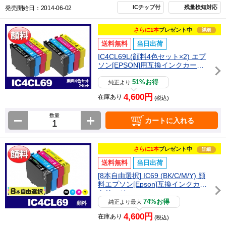
ICチップ付
残量検知対応
発売開始日：2014-06-02
さらに1本
プレゼント中
詳細
送料無料
当日出荷
IC4CL69L(顔料4色セット×2) エプ
ソン[EPSON]用互換インクカート
リッジ
51%お得
純正より
4,600円
在庫あり
(税込)
数量
カートに入れる
さらに1本
プレゼント中
詳細
送料無料
当日出荷
[8本自由選択] IC69 (BK/C/M/Y) 顔
料エプソン[Epson]互換インクカー
トリッジ
74%お得
純正より最大
4,600円
在庫あり
(税込)