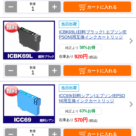
数量
カートに入れる
当日出荷
ICBK69L(顔料ブラック) エプソン[E
PSON]用互換インクカートリッジ
58%お得
純正より
920円
在庫あり
(税込)
数量
カートに入れる
当日出荷
ICC69(顔料シアン)エプソン[EPSO
N]用互換インクカートリッジ
63%お得
純正より
570円
在庫あり
(税込)
数量
カートに入れる