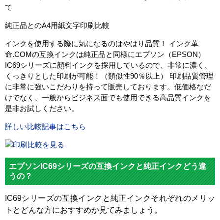
て
ー
純正品とのA4用紙文字印刷比較
対応
ICBK69
純正型
ICC69
ICM69
ICY69
L
インクを使用する際に気になるのはやはり品質！ インク革
番
命.COMの互換インクは純正品と同様にエプソン（EPSON）
IC69シリーズに顔料インクを採用しているので、非常に濃く、
ブラッ
マゼン
イエロ
カラー
シアン
くっきりとした印刷が可能！（類似性90％以上） 印刷品質管理
ク
タ
ー
に非常に強いこだわりを持って販売しております。低価格なだ
顔料・
けでなく、一般からビジネス面でも使用できる高品質インクを
顔料
染料
是非お試しください。
ICチッ
詳しい比較記事はこちら
あり
プ
製品タ
互換インク
イプ
エプソンIC69シリーズの互換インクと純正インクどう違
うの？
IC69シリーズの互換インクと純正インクそれぞれのメリッ
トとどんな方におすすめか見てみましょう。