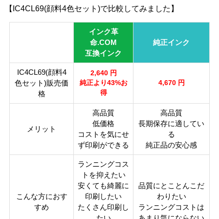
【IC4CL69(顔料4色セット)で比較してみました】
インク革
命.COM
純正インク
互換インク
IC4CL69(顔料4
2,640 円
色セット)販売価
純正より43%お
4,670 円
得
格
高品質
高品質
低価格
長期保存に適してい
メリット
コストを気にせ
る
ず印刷ができる
純正品の安心感
ランニングコス
トを抑えたい
安くても綺麗に
品質にとことんこだ
こんな方におす
印刷したい
わりたい
すめ
たくさん印刷し
ランニングコストは
たい
あまり気にならない