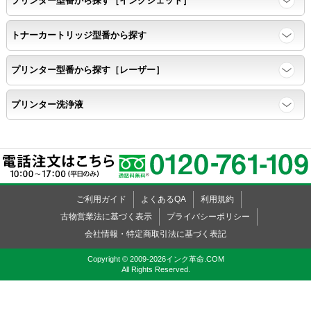
プリンター型番から探す［インクジェット］
鮮明に印刷できること。
トナーカートリッジ型番から探す
速乾性
プリンター型番から探す［レーザー］
互換性テストサンプルを5ページ連続印刷する。
プリンター洗浄液
前のページのインクが
次のページの裏面に染み込まない。
飛び散り
ご利用ガイド
よくあるQA
利用規約
標準カラーサンプル /
互換性テストサンプルを印刷する。
古物営業法に基づく表示
プライバシーポリシー
会社情報・特定商取引法に基づく表記
印刷の仕上がりが精細で均一であり、
Copyright © 2009-2026インク革命.COM
All Rights Reserved.
インクの飛び散りもない。