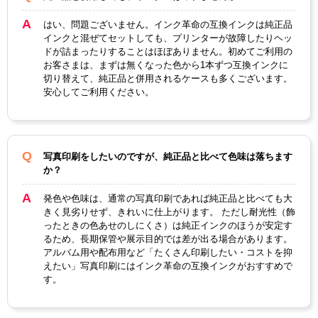
はい、問題ございません。インク革命の互換インクは純正品
インクと混ぜてセットしても、プリンターが故障したりヘッ
ドが詰まったりすることはほぼありません。初めてご利用の
お客さまは、まずは無くなった色から1本ずつ互換インクに
切り替えて、純正品と併用されるケースも多くございます。
安心してご利用ください。
写真印刷をしたいのですが、純正品と比べて色味は落ちます
か？
発色や色味は、通常の写真印刷であれば純正品と比べても大
きく見劣りせず、きれいに仕上がります。 ただし耐光性（飾
ったときの色あせのしにくさ）は純正インクのほうが安定す
るため、長期保管や展示目的では差が出る場合があります。
アルバム用や配布用など「たくさん印刷したい・コストを抑
えたい」写真印刷にはインク革命の互換インクがおすすめで
す。