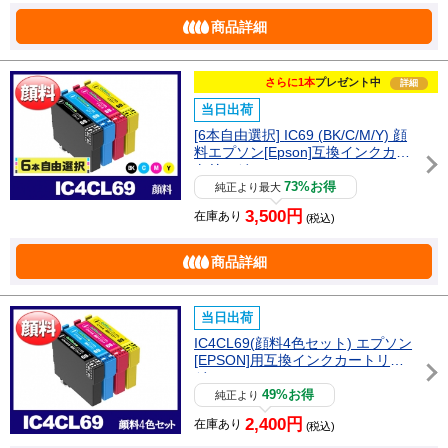
商品詳細
さらに1本
プレゼント中
詳細
当日出荷
[6本自由選択] IC69 (BK/C/M/Y) 顔
料エプソン[Epson]互換インクカー
トリッジ
73%お得
純正より最大
3,500円
在庫あり
(税込)
商品詳細
当日出荷
IC4CL69(顔料4色セット) エプソン
[EPSON]用互換インクカートリッ
ジ
49%お得
純正より
2,400円
在庫あり
(税込)