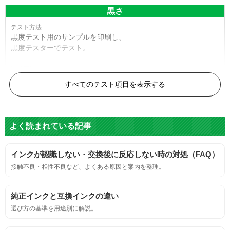
黒さ
黒度テスト用のサンプルを印刷し、
黒度テスターでテスト。
黒度の技術基準に適合する。
すべてのテスト項目を表示する
色
よく読まれている記事
標準カラーサンプルを印刷する。
インクが認識しない・交換後に反応しない時の対処（FAQ）
鮮やか、リアル、彩度、シャープなど、
接触不良・相性不良など、よくある原因と案内を整理。
標準カラ―サンプルと比べて大きな違いがないこと。
純正インクと互換インクの違い
におい
選び方の基準を用途別に解説。
サンプルシートを印刷し、直接においを嗅ぐ。