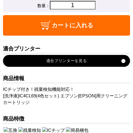
数量：
カートに入れる
適合プリンター
PX-105
PX-045A
PX-046A
商品情報
PX-047A
ICチップ付き！残量検知機能対応！
PX-405A
[洗浄液]IC4CL69(4色セット) エプソン[EPSON]用クリーニング
PX-435A
カートリッジ
PX-436A
PX-437A
商品特徴
PX-505F
PX-535F