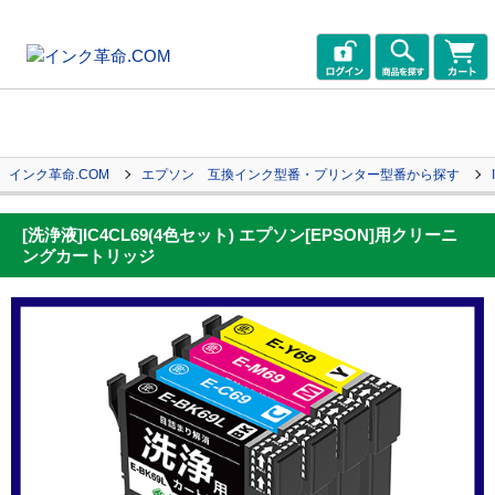
インク革命.COM
エプソン 互換インク型番・プリンター型番から探す
[洗浄液]IC4CL69(4色セット) エプソン[EPSON]用クリーニ
ングカートリッジ