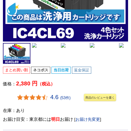
まとめ買い割
ネコポス
当日出荷
返金保証
2,380 円
価格：
（税込）
4.6
(53件)
商品のレビューを書く
在庫：あり
お届け目安：東京都には
明日
お届け
[
お届け先変更
]