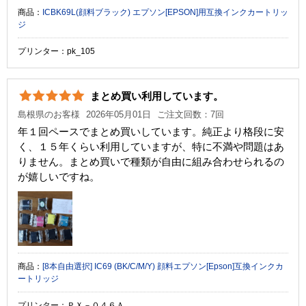
商品：
ICBK69L(顔料ブラック) エプソン[EPSON]用互換インクカートリッ
ジ
プリンター：pk_105
まとめ買い利用しています。
島根県のお客様
2026年05月01日
ご注文回数：7回
年１回ペースでまとめ買いしています。純正より格段に安
く、１５年くらい利用していますが、特に不満や問題はあ
りません。まとめ買いで種類が自由に組み合わせられるの
が嬉しいですね。
商品：
[8本自由選択] IC69 (BK/C/M/Y) 顔料エプソン[Epson]互換インクカ
ートリッジ
プリンター：ＰＸ－０４６Ａ