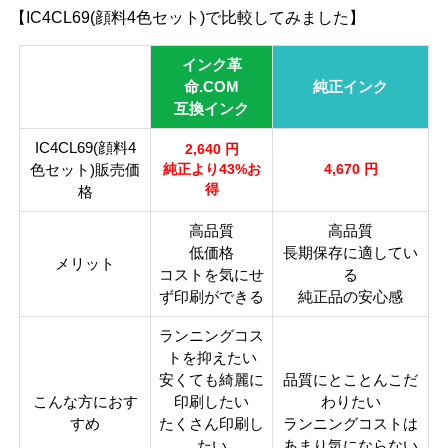
【IC4CL69(顔料4色セット)で比較してみました】
インク革
命.COM
純正インク
互換インク
IC4CL69(顔料4
2,640 円
色セット)販売価
純正より43%お
4,670 円
得
格
高品質
高品質
低価格
長期保存に適してい
メリット
コストを気にせ
る
ず印刷ができる
純正品の安心感
ランニングコス
トを抑えたい
安くても綺麗に
品質にとことんこだ
こんな方におす
印刷したい
わりたい
すめ
たくさん印刷し
ランニングコストは
たい
あまり気にならない