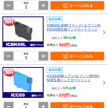
数量
カートに入れる
当日出荷
ICBK69L(顔料ブラック) エプソン[E
PSON]用互換インクカートリッジ
58%お得
純正より
920円
在庫あり
(税込)
数量
カートに入れる
当日出荷
ICC69(顔料シアン)エプソン[EPSO
N]用互換インクカートリッジ
63%お得
純正より
570円
在庫あり
(税込)
数量
カートに入れる