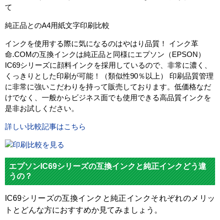
て
ー
純正品とのA4用紙文字印刷比較
対応
ICBK69
純正型
ICC69
ICM69
ICY69
L
インクを使用する際に気になるのはやはり品質！ インク革
番
命.COMの互換インクは純正品と同様にエプソン（EPSON）
IC69シリーズに顔料インクを採用しているので、非常に濃く、
ブラッ
マゼン
イエロ
カラー
シアン
くっきりとした印刷が可能！（類似性90％以上） 印刷品質管理
ク
タ
ー
に非常に強いこだわりを持って販売しております。低価格なだ
顔料・
けでなく、一般からビジネス面でも使用できる高品質インクを
顔料
染料
是非お試しください。
ICチッ
詳しい比較記事はこちら
あり
プ
製品タ
互換インク
イプ
エプソンIC69シリーズの互換インクと純正インクどう違
うの？
IC69シリーズの互換インクと純正インクそれぞれのメリッ
トとどんな方におすすめか見てみましょう。