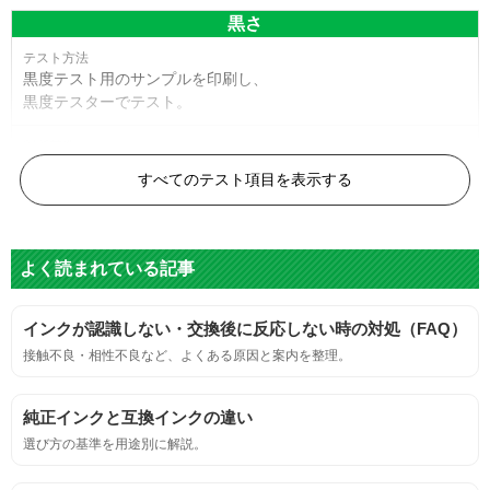
黒さ
黒度テスト用のサンプルを印刷し、
黒度テスターでテスト。
黒度の技術基準に適合する。
すべてのテスト項目を表示する
色
よく読まれている記事
標準カラーサンプルを印刷する。
インクが認識しない・交換後に反応しない時の対処（FAQ）
鮮やか、リアル、彩度、シャープなど、
接触不良・相性不良など、よくある原因と案内を整理。
標準カラ―サンプルと比べて大きな違いがないこと。
純正インクと互換インクの違い
におい
選び方の基準を用途別に解説。
サンプルシートを印刷し、直接においを嗅ぐ。