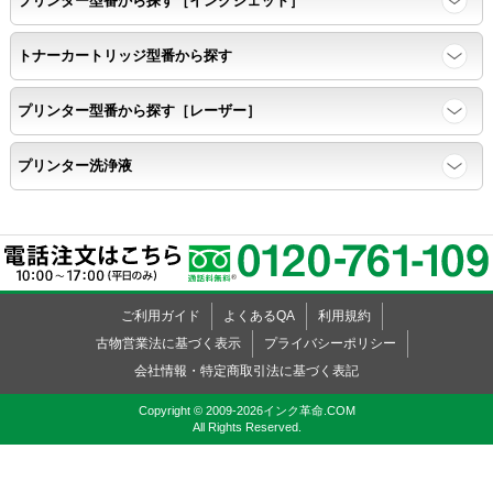
プリンター型番から探す［インクジェット］
鮮明に印刷できること。
トナーカートリッジ型番から探す
速乾性
プリンター型番から探す［レーザー］
互換性テストサンプルを5ページ連続印刷する。
プリンター洗浄液
前のページのインクが
次のページの裏面に染み込まない。
飛び散り
ご利用ガイド
よくあるQA
利用規約
標準カラーサンプル /
互換性テストサンプルを印刷する。
古物営業法に基づく表示
プライバシーポリシー
会社情報・特定商取引法に基づく表記
印刷の仕上がりが精細で均一であり、
Copyright © 2009-2026インク革命.COM
All Rights Reserved.
インクの飛び散りもない。