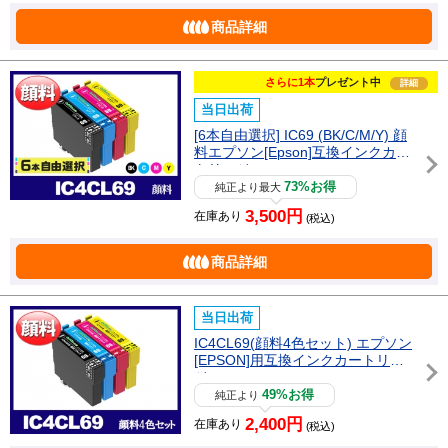
商品詳細
さらに1本
プレゼント中
詳細
当日出荷
[6本自由選択] IC69 (BK/C/M/Y) 顔
料エプソン[Epson]互換インクカー
トリッジ
73%お得
純正より最大
3,500円
在庫あり
(税込)
商品詳細
当日出荷
IC4CL69(顔料4色セット) エプソン
[EPSON]用互換インクカートリッ
ジ
49%お得
純正より
2,400円
在庫あり
(税込)