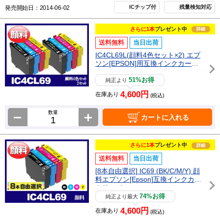
ICチップ付
残量検知対応
発売開始日：2014-06-02
さらに1本
プレゼント中
詳細
送料無料
当日出荷
IC4CL69L(顔料4色セット×2) エプ
ソン[EPSON]用互換インクカート
リッジ
51%お得
純正より
4,600円
在庫あり
(税込)
数量
カートに入れる
さらに1本
プレゼント中
詳細
送料無料
当日出荷
[8本自由選択] IC69 (BK/C/M/Y) 顔
料エプソン[Epson]互換インクカー
トリッジ
74%お得
純正より最大
4,600円
在庫あり
(税込)