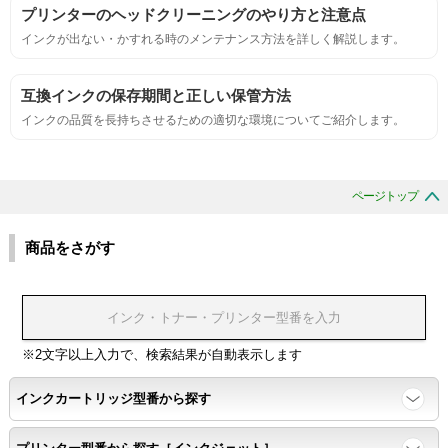
プリンターのヘッドクリーニングのやり方と注意点
インクが出ない・かすれる時のメンテナンス方法を詳しく解説します。
刺激的なにおいがしないこと。
互換インクの保存期間と正しい保管方法
互換性
インクの品質を長持ちさせるための適切な環境についてご紹介します。
互換性テスト用のサンプルを印刷する。
ページトップ
色の重なりの境界が明確で、
色同士のにじみがないこと。
商品をさがす
浸透性
浸透性テスト用のサンプルを印刷する。
※2文字以上入力で、検索結果が自動表示します
インクカートリッジ型番から探す
任意の色を背景として使用し、
背景と違う色で8号サイズのArialフォントで