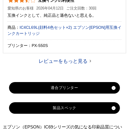
互換インクの利便性
愛知県のお客様
2026年04月12日
ご注文回数：30回
互換インクとして、純正品と遜色ないと思える。
商品：
IC4CL69L(顔料4色セット×2) エプソン[EPSON]用互換イ
ンクカートリッジ
プリンター：PX-550S
レビューをもっと見る
製品スペック
対応
エプソン（EPSON）IC69シリーズの気になる印刷品質につい
メーカ
エプソン