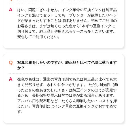
はい、問題ございません。インク革命の互換インクは純正品
インクと混ぜてセットしても、プリンターが故障したりヘッ
ドが詰まったりすることはほぼありません。初めてご利用の
お客さまは、まずは無くなった色から1本ずつ互換インクに
切り替えて、純正品と併用されるケースも多くございます。
安心してご利用ください。
写真印刷をしたいのですが、純正品と比べて色味は落ちます
か？
発色や色味は、通常の写真印刷であれば純正品と比べても大
きく見劣りせず、きれいに仕上がります。 ただし耐光性（飾
ったときの色あせのしにくさ）は純正インクのほうが安定す
るため、長期保管や展示目的では差が出る場合があります。
アルバム用や配布用など「たくさん印刷したい・コストを抑
えたい」写真印刷にはインク革命の互換インクがおすすめで
す。