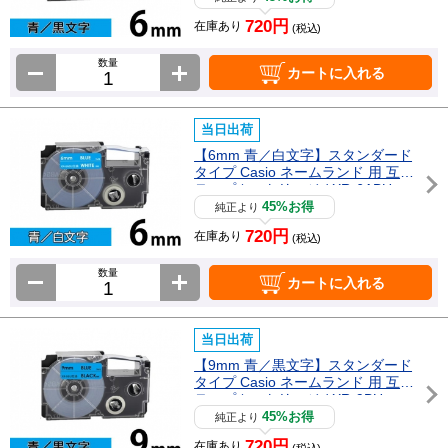
720円
在庫あり
(税込)
数量
カートに入れる
当日出荷
【6mm 青／白文字】スタンダード
タイプ Casio ネームランド 用 互換
テープカートリッジ / XR-6ABU
45%お得
純正より
720円
在庫あり
(税込)
数量
カートに入れる
当日出荷
【9mm 青／黒文字】スタンダード
タイプ Casio ネームランド 用 互換
テープカートリッジ / XR-9BU
45%お得
純正より
720円
在庫あり
(税込)