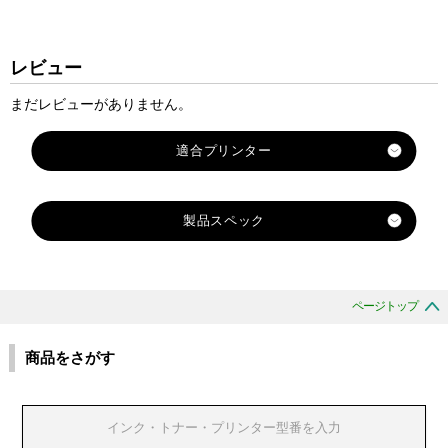
レビュー
まだレビューがありません。
適合プリンター
KL-60L
製品スペック
KL-100
KL-120
対
X
X
X
X
X
X
X
X
X
KL-130
応
R-
R-
R-
R-
R-
R-
R-
R-
R-
KL-170PLUS
純
6
12
18
ページトップ
24
6
9
12
18
24
KL-180
正
A
A
A
A
B
B
B
B
B
型
B
B
B
B
KL-430
商品をさがす
U
U
U
U
U
番
U
U
U
U
KL-560
KL-570
ブ
ブ
ブ
ブ
ブ
カ
ラ
ラ
ラ
ラ
ラ
KL-750
ラ