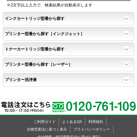
ッ
ッ
ッ
ッ
ッ
KL-780
※2文字以上入力で、検索結果が自動表示します
ー
ク
ク
ク
ク
ク
KL-820
インクカートリッジ型番から探す
KL-7000
KL-7200
プリンター型番から探す［インクジェット］
KL-7400
KL-8500
トナーカートリッジ型番から探す
KL-8700
KL-8800
プリンター型番から探す［レーザー］
KL-9000
KL-A40
プリンター洗浄液
KL-A45
KL-A50E
KL-A70
KL-A300C
KL-C100
ご利用ガイド
よくあるQA
利用規約
KL-E11
古物営業法に基づく表示
プライバシーポリシー