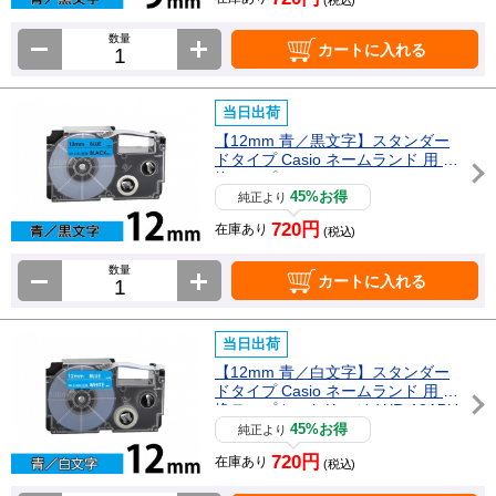
数量
カートに入れる
当日出荷
【12mm 青／黒文字】スタンダー
ドタイプ Casio ネームランド 用 互
換テープカートリッジ / XR-12BU
45%お得
純正より
720円
在庫あり
(税込)
数量
カートに入れる
当日出荷
【12mm 青／白文字】スタンダー
ドタイプ Casio ネームランド 用 互
換テープカートリッジ / XR-12ABU
45%お得
純正より
720円
在庫あり
(税込)