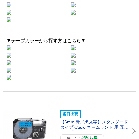
▼テープカラーから探す方はこちら▼
当日出荷
【6mm 青／黒文字】スタンダード
タイプ Casio ネームランド 用 互換
テープカートリッジ / XR-6BU
45%お得
純正より