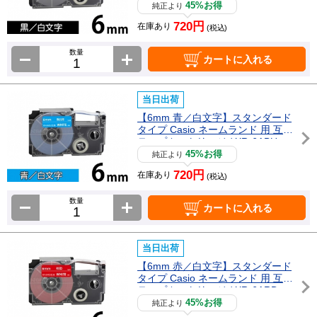
45%お得
純正より
720円
在庫あり
(税込)
数量
カートに入れる
当日出荷
【6mm 青／白文字】スタンダード
タイプ Casio ネームランド 用 互換
テープカートリッジ / XR-6ABU
45%お得
純正より
720円
在庫あり
(税込)
数量
カートに入れる
当日出荷
【6mm 赤／白文字】スタンダード
タイプ Casio ネームランド 用 互換
テープカートリッジ / XR-6ARD
45%お得
純正より