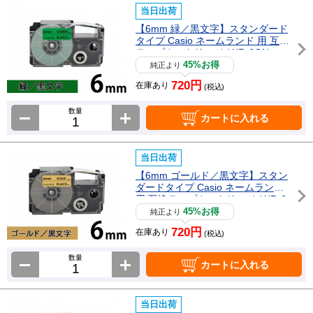
当日出荷
【6mm 緑／黒文字】スタンダード
タイプ Casio ネームランド 用 互換
テープカートリッジ / XR-6GN
45%お得
純正より
720円
在庫あり
(税込)
数量
カートに入れる
当日出荷
【6mm ゴールド／黒文字】スタン
ダードタイプ Casio ネームランド
用 互換テープカートリッジ / XR-6
GD
45%お得
純正より
720円
在庫あり
(税込)
数量
カートに入れる
当日出荷