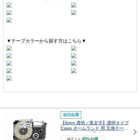
▼テープカラーから探す方はこちら▼
当日出荷
【6mm 透明／黒文字】透明タイプ
Casio ネームランド 用 互換テープ
カートリッジ / XR-6X
45%お得
純正より