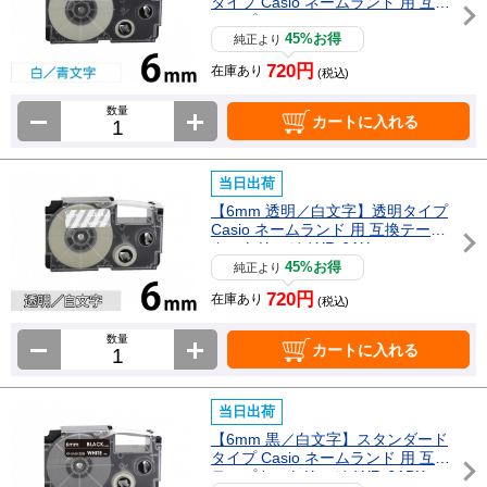
タイプ Casio ネームランド 用 互換
テープカートリッジ / XR-6WEB
45%お得
純正より
720円
在庫あり
(税込)
数量
カートに入れる
当日出荷
【6mm 透明／白文字】透明タイプ
Casio ネームランド 用 互換テープ
カートリッジ / XR-6AX
45%お得
純正より
720円
在庫あり
(税込)
数量
カートに入れる
当日出荷
【6mm 黒／白文字】スタンダード
タイプ Casio ネームランド 用 互換
テープカートリッジ / XR-6ABK