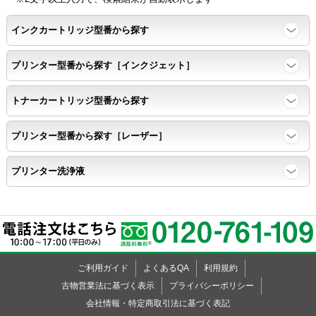
ッ
ッ
ッ
ッ
ッ
ッ
ッ
ッ
ッ
ッ
ッ
ッ
ッ
ッ
ッ
ッ
ッ
ッ
ッ
ー
ド
ー
ド
ー
KL-820
ク
ク
ク
ク
ク
ク
ク
ク
ク
ク
ク
ク
ク
ク
ク
ク
ク
ク
ク
インクカートリッジ型番から探す
KL-7000
KL-7200
プリンター型番から探す［インクジェット］
KL-7400
KL-8500
トナーカートリッジ型番から探す
KL-8700
KL-8800
プリンター型番から探す［レーザー］
KL-9000
KL-A40
プリンター洗浄液
KL-A45
KL-A50E
KL-A70
KL-A300C
KL-C100
ご利用ガイド
よくあるQA
利用規約
KL-E11
古物営業法に基づく表示
プライバシーポリシー
KL-E20
会社情報・特定商取引法に基づく表記