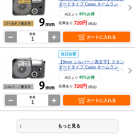
ダードタイプ Casio ネームランド
用 互換テープカートリッジ / XR-9
GD
45%お得
純正より
720円
在庫あり
(税込)
数量
カートに入れる
当日出荷
【9mm シルバー／黒文字】スタン
ダードタイプ Casio ネームランド
用 互換テープカートリッジ / XR-9
SR
45%お得
純正より
720円
在庫あり
(税込)
数量
カートに入れる
もっと見る