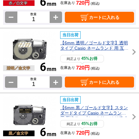
720円
在庫あり
(税込)
数量
カートに入れる
当日出荷
【6mm 透明／ゴールド文字】透明
タイプ Casio ネームランド 用 互換
テープカートリッジ / XR-6XG
45%お得
純正より
720円
在庫あり
(税込)
数量
カートに入れる
当日出荷
【6mm 黒／ゴールド文字】スタン
ダードタイプ Casio ネームランド
用 互換テープカートリッジ / XR-6
BKG
45%お得
純正より
720円
在庫あり
(税込)