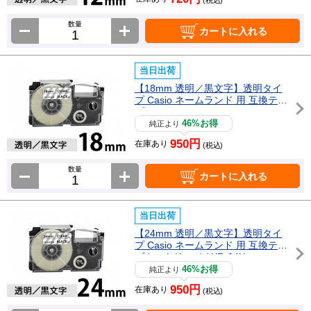
数量
カートに入れる
当日出荷
【18mm 透明／黒文字】透明タイ
プ Casio ネームランド 用 互換テー
プカートリッジ / XR-18X
46%お得
純正より
950円
在庫あり
(税込)
数量
カートに入れる
当日出荷
【24mm 透明／黒文字】透明タイ
プ Casio ネームランド 用 互換テー
プカートリッジ / XR-24X
46%お得
純正より
950円
在庫あり
(税込)