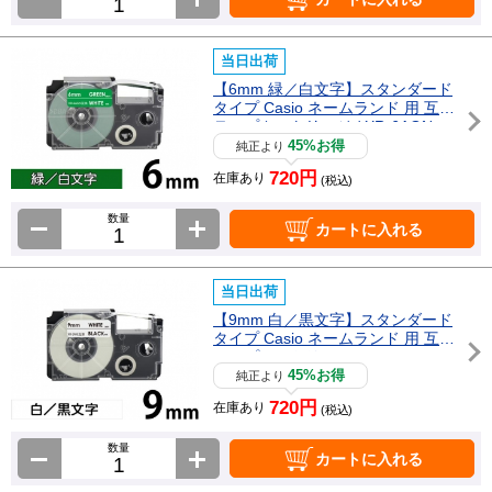
当日出荷
【6mm 緑／白文字】スタンダード
タイプ Casio ネームランド 用 互換
テープカートリッジ / XR-6AGN
45%お得
純正より
720円
在庫あり
(税込)
数量
カートに入れる
当日出荷
【9mm 白／黒文字】スタンダード
タイプ Casio ネームランド 用 互換
テープカートリッジ / XR-9WE
45%お得
純正より
720円
在庫あり
(税込)
数量
カートに入れる