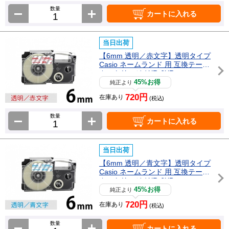
数量
カートに入れる
当日出荷
【6mm 透明／赤文字】透明タイプ
Casio ネームランド 用 互換テープ
カートリッジ / XR-6XR
45%お得
純正より
720円
在庫あり
(税込)
数量
カートに入れる
当日出荷
【6mm 透明／青文字】透明タイプ
Casio ネームランド 用 互換テープ
カートリッジ / XR-6XB
45%お得
純正より
720円
在庫あり
(税込)
数量
カートに入れる