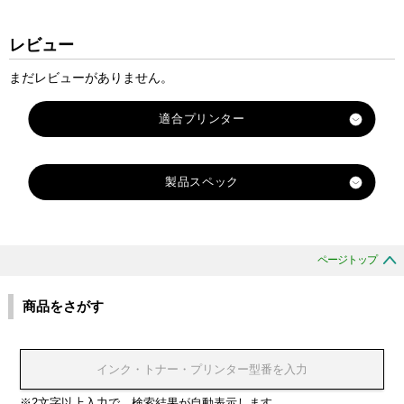
レビュー
まだレビューがありません。
適合プリンター
KL-60L
製品スペック
KL-100
KL-120
X
X
X
X
X
X
X
対
X
X
X
X
X
X
X
X
X
X
X
X
X
X
X
X
X
X
X
X
X
KL-130
X
X
R
R
R
R
R
R
R
応
R
R
R
R
R
R
R
R
R
R
R
R
R
R
R
R
R
R
R
R
R
KL-170PLUS
R
R
-
-
-
-
-
-
-
ページトップ
純
-
-
-
-
-
-
-
-
-
-
-
-
-
-
-
-
-
-
-
-
-
KL-180
-
-
6
6
6
6
6
6
6
正
1
1
2
6
6
6
6
6
6
6
6
6
6
6
9
9
9
9
9
9
9
6
9
W
W
A
A
A
B
A
KL-430
商品をさがす
型
2
8
4
W
R
B
Y
G
G
S
A
X
X
X
W
R
B
Y
G
G
S
X
X
E
E
B
B
R
K
G
KL-560
番
X
X
X
E
D
U
W
N
D
R
X
G
R
B
E
D
U
W
N
D
R
R
B
K
U
D
G
N
KL-570
ブ
ブ
ブ
ブ
ブ
ブ
ブ
ブ
ブ
ブ
ブ
ブ
ブ
ブ
ブ
ブ
ブ
ブ
ブ
KL-750
カ
レ
ブ
レ
ブ
ラ
ラ
ラ
ラ
ラ
ラ
ラ
ラ
ラ
ラ
ラ
ラ
ラ
ラ
ラ
ラ
ラ
ラ
ラ
KL-780
※2文字以上入力で、検索結果が自動表示します
ラ
ッ
ル
ッ
ル