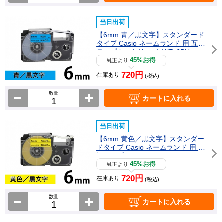
当日出荷
【6mm 青／黒文字】スタンダード
タイプ Casio ネームランド 用 互換
テープカートリッジ / XR-6BU
45%お得
純正より
720円
在庫あり
(税込)
数量
カートに入れる
当日出荷
【6mm 黄色／黒文字】スタンダー
ドタイプ Casio ネームランド 用 互
換テープカートリッジ / XR-6YW
45%お得
純正より
720円
在庫あり
(税込)
数量
カートに入れる