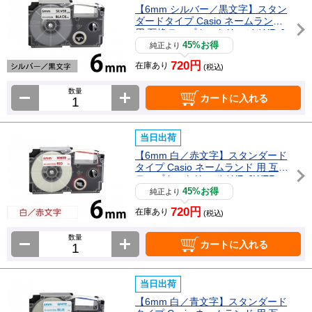
【6mm シルバー／黒文字】スタン
ダードタイプ Casio ネームランド
用 互換テープカートリッジ / XR-6
SR
45%お得
純正より
720円
在庫あり
(税込)
数量
カートに入れる
当日出荷
【6mm 白／赤文字】スタンダード
タイプ Casio ネームランド 用 互換
テープカートリッジ / XR-6WER
45%お得
純正より
720円
在庫あり
(税込)
数量
カートに入れる
当日出荷
【6mm 白／青文字】スタンダード