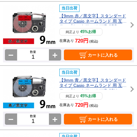
当日出荷
【9mm 赤／黒文字】スタンダード
タイプ Casio ネームランド 用 互換
テープカートリッジ / XR-9RD
45%お得
純正より
720円
在庫あり
(税込)
数量
カートに入れる
当日出荷
【9mm 青／黒文字】スタンダード
タイプ Casio ネームランド 用 互換
テープカートリッジ / XR-9BU
45%お得
純正より
720円
在庫あり
(税込)
数量
カートに入れる
当日出荷