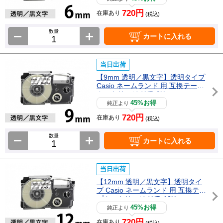
720円
在庫あり
(税込)
数量
カートに入れる
当日出荷
【9mm 透明／黒文字】透明タイプ
Casio ネームランド 用 互換テープ
カートリッジ / XR-9X
45%お得
純正より
720円
在庫あり
(税込)
数量
カートに入れる
当日出荷
【12mm 透明／黒文字】透明タイ
プ Casio ネームランド 用 互換テー
プカートリッジ / XR-12X
45%お得
純正より
720円
在庫あり
(税込)