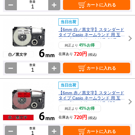
数量
カートに入れる
当日出荷
【6mm 白／黒文字】スタンダード
タイプ Casio ネームランド 用 互換
テープカートリッジ / XR-6WE
45%お得
純正より
720円
在庫あり
(税込)
数量
カートに入れる
当日出荷
【6mm 赤／黒文字】スタンダード
タイプ Casio ネームランド 用 互換
テープカートリッジ / XR-6RD
45%お得
純正より
720円
在庫あり
(税込)
数量
カートに入れる