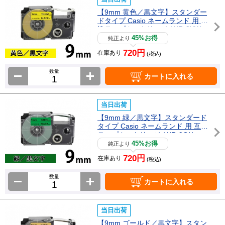
【9mm 黄色／黒文字】スタンダー
ドタイプ Casio ネームランド 用 互
換テープカートリッジ / XR-9YW
45%お得
純正より
720円
在庫あり
(税込)
数量
カートに入れる
当日出荷
【9mm 緑／黒文字】スタンダード
タイプ Casio ネームランド 用 互換
テープカートリッジ / XR-9GN
45%お得
純正より
720円
在庫あり
(税込)
数量
カートに入れる
当日出荷
【9mm ゴールド／黒文字】スタン