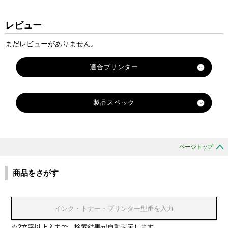
レビュー
まだレビューがありません。
適合プリンター
KL-60L
製品スペック
KL-100
KL-120
X
X
X
X
X
X
X
対
X
X
X
X
X
X
X
X
X
X
X
X
X
X
X
X
X
X
X
X
X
KL-130
X
X
R
R
R
R
R
R
R
応
R
R
R
R
R
R
R
R
R
R
R
R
R
R
R
R
R
R
R
R
R
KL-170PLUS
R
R
-
-
-
-
-
-
-
ページトップ
純
-
-
-
-
-
-
-
-
-
-
-
-
-
-
-
-
-
-
-
-
-
KL-180
-
-
6
6
6
6
6
6
6
正
1
1
2
6
6
6
6
6
6
6
6
6
6
6
9
9
9
9
9
9
9
6
9
W
W
A
A
A
B
A
KL-430
商品をさがす
型
2
8
4
W
R
B
Y
G
G
S
A
X
X
X
W
R
B
Y
G
G
S
X
X
E
E
B
B
R
K
G
KL-560
番
X
X
X
E
D
U
W
N
D
R
X
G
R
B
E
D
U
W
N
D
R
R
B
K
U
D
G
N
KL-570
ブ
ブ
ブ
ブ
ブ
ブ
ブ
ブ
ブ
ブ
ブ
ブ
ブ
ブ
ブ
ブ
ブ
ブ
ブ
KL-750
カ
レ
ブ
レ
ブ
ラ
ラ
ラ
ラ
ラ
ラ
ラ
ラ
ラ
ラ
ラ
ラ
ラ
ラ
ラ
ラ
ラ
ラ
ラ
KL-780
※2文字以上入力で、検索結果が自動表示します
ラ
ッ
ル
ッ
ル