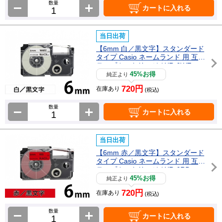
数量
カートに入れる
当日出荷
【6mm 白／黒文字】スタンダード
タイプ Casio ネームランド 用 互換
テープカートリッジ / XR-6WE
45%お得
純正より
720円
在庫あり
(税込)
数量
カートに入れる
当日出荷
【6mm 赤／黒文字】スタンダード
タイプ Casio ネームランド 用 互換
テープカートリッジ / XR-6RD
45%お得
純正より
720円
在庫あり
(税込)
数量
カートに入れる