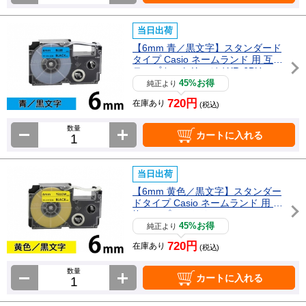
当日出荷
【6mm 青／黒文字】スタンダード
タイプ Casio ネームランド 用 互換
テープカートリッジ / XR-6BU
45%お得
純正より
720円
在庫あり
(税込)
数量
カートに入れる
当日出荷
【6mm 黄色／黒文字】スタンダー
ドタイプ Casio ネームランド 用 互
換テープカートリッジ / XR-6YW
45%お得
純正より
720円
在庫あり
(税込)
数量
カートに入れる