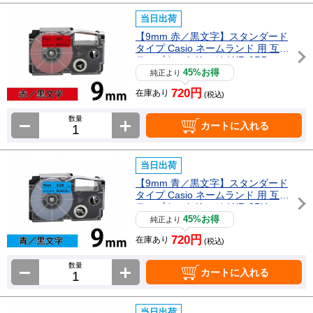
当日出荷
【9mm 赤／黒文字】スタンダード
タイプ Casio ネームランド 用 互換
テープカートリッジ / XR-9RD
45%お得
純正より
720円
在庫あり
(税込)
数量
カートに入れる
当日出荷
【9mm 青／黒文字】スタンダード
タイプ Casio ネームランド 用 互換
テープカートリッジ / XR-9BU
45%お得
純正より
720円
在庫あり
(税込)
数量
カートに入れる
当日出荷