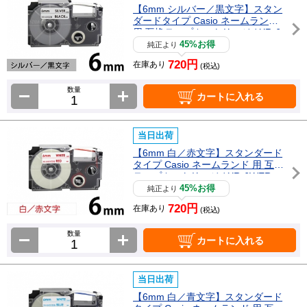
【6mm シルバー／黒文字】スタン
ダードタイプ Casio ネームランド
用 互換テープカートリッジ / XR-6
SR
45%お得
純正より
720円
在庫あり
(税込)
数量
カートに入れる
当日出荷
【6mm 白／赤文字】スタンダード
タイプ Casio ネームランド 用 互換
テープカートリッジ / XR-6WER
45%お得
純正より
720円
在庫あり
(税込)
数量
カートに入れる
当日出荷
【6mm 白／青文字】スタンダード