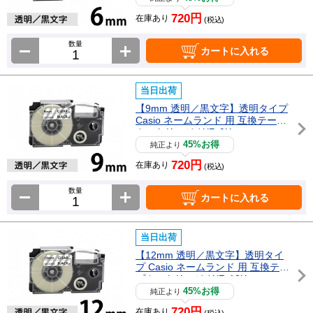
720円
在庫あり
(税込)
数量
カートに入れる
当日出荷
【9mm 透明／黒文字】透明タイプ
Casio ネームランド 用 互換テープ
カートリッジ / XR-9X
45%お得
純正より
720円
在庫あり
(税込)
数量
カートに入れる
当日出荷
【12mm 透明／黒文字】透明タイ
プ Casio ネームランド 用 互換テー
プカートリッジ / XR-12X
45%お得
純正より
720円
在庫あり
(税込)