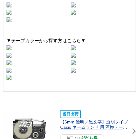
▼テープカラーから探す方はこちら▼
当日出荷
【6mm 透明／黒文字】透明タイプ
Casio ネームランド 用 互換テープ
カートリッジ / XR-6X
45%お得
純正より