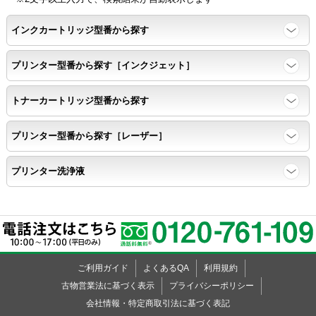
ッ
ッ
ッ
ッ
ッ
ッ
ッ
ッ
ッ
ッ
ッ
ッ
ッ
ッ
ッ
ッ
ッ
ッ
ッ
ー
ド
ー
ド
ー
KL-820
ク
ク
ク
ク
ク
ク
ク
ク
ク
ク
ク
ク
ク
ク
ク
ク
ク
ク
ク
インクカートリッジ型番から探す
KL-7000
KL-7200
プリンター型番から探す［インクジェット］
KL-7400
KL-8500
トナーカートリッジ型番から探す
KL-8700
KL-8800
プリンター型番から探す［レーザー］
KL-9000
KL-A40
プリンター洗浄液
KL-A45
KL-A50E
KL-A70
KL-A300C
KL-C100
ご利用ガイド
よくあるQA
利用規約
KL-E11
古物営業法に基づく表示
プライバシーポリシー
KL-E20
会社情報・特定商取引法に基づく表記