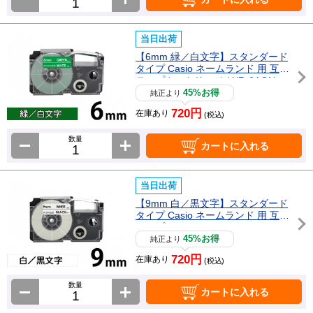
当日出荷
【6mm 緑／白文字】スタンダード
タイプ Casio ネームランド 用 互換
テープカートリッジ / XR-6AGN
45%お得
純正より
720円
在庫あり
(税込)
数量
カートに入れる
当日出荷
【9mm 白／黒文字】スタンダード
タイプ Casio ネームランド 用 互換
テープカートリッジ / XR-9WE
45%お得
純正より
720円
在庫あり
(税込)
数量
カートに入れる