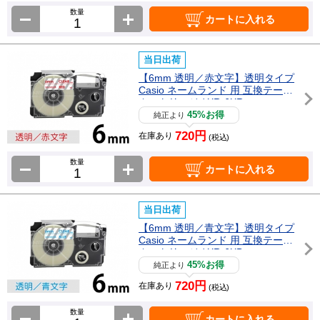
数量
カートに入れる
当日出荷
【6mm 透明／赤文字】透明タイプ
Casio ネームランド 用 互換テープ
カートリッジ / XR-6XR
45%お得
純正より
720円
在庫あり
(税込)
数量
カートに入れる
当日出荷
【6mm 透明／青文字】透明タイプ
Casio ネームランド 用 互換テープ
カートリッジ / XR-6XB
45%お得
純正より
720円
在庫あり
(税込)
数量
カートに入れる