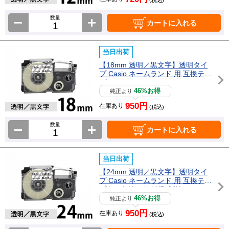
数量
カートに入れる
当日出荷
【18mm 透明／黒文字】透明タイ
プ Casio ネームランド 用 互換テー
プカートリッジ / XR-18X
46%お得
純正より
950円
在庫あり
(税込)
数量
カートに入れる
当日出荷
【24mm 透明／黒文字】透明タイ
プ Casio ネームランド 用 互換テー
プカートリッジ / XR-24X
46%お得
純正より
950円
在庫あり
(税込)