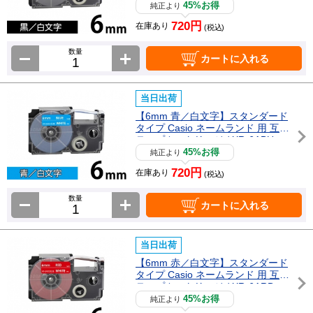
45%お得
純正より
720円
在庫あり
(税込)
数量
カートに入れる
当日出荷
【6mm 青／白文字】スタンダード
タイプ Casio ネームランド 用 互換
テープカートリッジ / XR-6ABU
45%お得
純正より
720円
在庫あり
(税込)
数量
カートに入れる
当日出荷
【6mm 赤／白文字】スタンダード
タイプ Casio ネームランド 用 互換
テープカートリッジ / XR-6ARD
45%お得
純正より