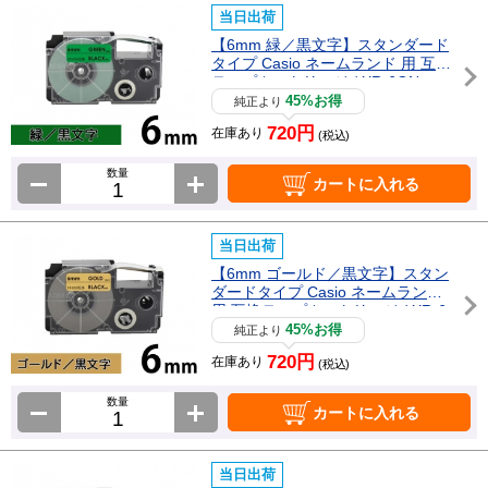
当日出荷
【6mm 緑／黒文字】スタンダード
タイプ Casio ネームランド 用 互換
テープカートリッジ / XR-6GN
45%お得
純正より
720円
在庫あり
(税込)
数量
カートに入れる
当日出荷
【6mm ゴールド／黒文字】スタン
ダードタイプ Casio ネームランド
用 互換テープカートリッジ / XR-6
GD
45%お得
純正より
720円
在庫あり
(税込)
数量
カートに入れる
当日出荷