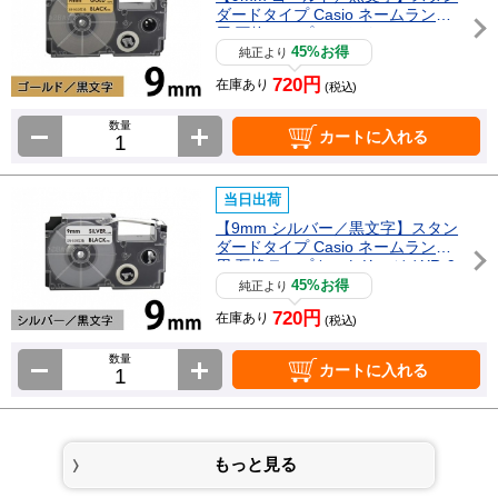
ダードタイプ Casio ネームランド
用 互換テープカートリッジ / XR-9
GD
45%お得
純正より
720円
在庫あり
(税込)
数量
カートに入れる
当日出荷
【9mm シルバー／黒文字】スタン
ダードタイプ Casio ネームランド
用 互換テープカートリッジ / XR-9
SR
45%お得
純正より
720円
在庫あり
(税込)
数量
カートに入れる
もっと見る