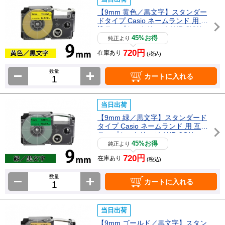
【9mm 黄色／黒文字】スタンダー
ドタイプ Casio ネームランド 用 互
換テープカートリッジ / XR-9YW
45%お得
純正より
720円
在庫あり
(税込)
数量
カートに入れる
当日出荷
【9mm 緑／黒文字】スタンダード
タイプ Casio ネームランド 用 互換
テープカートリッジ / XR-9GN
45%お得
純正より
720円
在庫あり
(税込)
数量
カートに入れる
当日出荷
【9mm ゴールド／黒文字】スタン