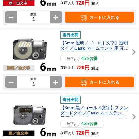
720円
在庫あり
(税込)
数量
カートに入れる
当日出荷
【6mm 透明／ゴールド文字】透明
タイプ Casio ネームランド 用 互換
テープカートリッジ / XR-6XG
45%お得
純正より
720円
在庫あり
(税込)
数量
カートに入れる
当日出荷
【6mm 黒／ゴールド文字】スタン
ダードタイプ Casio ネームランド
用 互換テープカートリッジ / XR-6
BKG
45%お得
純正より
720円
在庫あり
(税込)