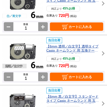
タイプ Casio ネームランド 用 互換
テープカートリッジ / XR-6WEB
45%お得
純正より
720円
在庫あり
(税込)
数量
カートに入れる
当日出荷
【6mm 透明／白文字】透明タイプ
Casio ネームランド 用 互換テープ
カートリッジ / XR-6AX
45%お得
純正より
720円
在庫あり
(税込)
数量
カートに入れる
当日出荷
【6mm 黒／白文字】スタンダード
タイプ Casio ネームランド 用 互換
テープカートリッジ / XR-6ABK