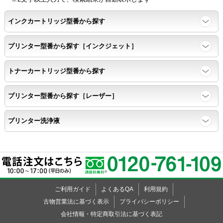
ッ
ッ
ッ
ッ
ッ
ッ
ッ
ッ
ッ
ッ
ッ
ッ
ッ
ッ
ッ
ッ
ッ
ッ
ッ
ー
ド
ー
ド
ー
KL-820
ク
ク
ク
ク
ク
ク
ク
ク
ク
ク
ク
ク
ク
ク
ク
ク
ク
ク
ク
インクカートリッジ型番から探す
KL-7000
KL-7200
プリンター型番から探す［インクジェット］
KL-7400
KL-8500
トナーカートリッジ型番から探す
KL-8700
KL-8800
プリンター型番から探す［レーザー］
KL-9000
KL-A40
プリンター洗浄液
KL-A45
KL-A50E
KL-A70
KL-A300C
KL-C100
ご利用ガイド
よくあるQA
利用規約
KL-E11
古物営業法に基づく表示
プライバシーポリシー
KL-E20
会社情報・特定商取引法に基づく表記