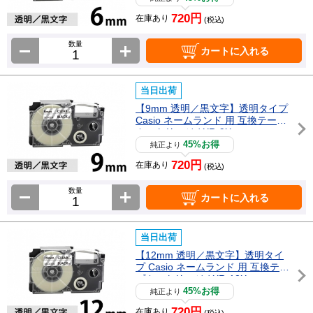
720円
在庫あり
(税込)
数量
カートに入れる
当日出荷
【9mm 透明／黒文字】透明タイプ
Casio ネームランド 用 互換テープ
カートリッジ / XR-9X
45%お得
純正より
720円
在庫あり
(税込)
数量
カートに入れる
当日出荷
【12mm 透明／黒文字】透明タイ
プ Casio ネームランド 用 互換テー
プカートリッジ / XR-12X
45%お得
純正より
720円
在庫あり
(税込)