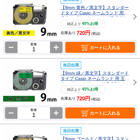
【9mm 黄色／黒文字】スタンダー
ドタイプ Casio ネームランド 用 互
換テープカートリッジ / XR-9YW
45%お得
純正より
720円
在庫あり
(税込)
数量
カートに入れる
当日出荷
【9mm 緑／黒文字】スタンダード
タイプ Casio ネームランド 用 互換
テープカートリッジ / XR-9GN
45%お得
純正より
720円
在庫あり
(税込)
数量
カートに入れる
当日出荷
【9mm ゴールド／黒文字】スタン