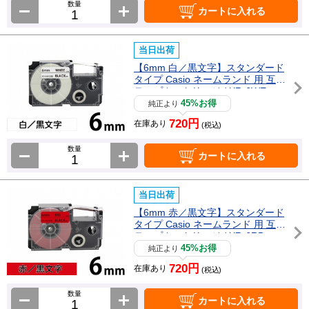
数量
カートに入れる
当日出荷
【6mm 白／黒文字】スタンダード
タイプ Casio ネームランド 用 互換
テープカートリッジ / XR-6WE
45%お得
純正より
720円
在庫あり
(税込)
数量
カートに入れる
当日出荷
【6mm 赤／黒文字】スタンダード
タイプ Casio ネームランド 用 互換
テープカートリッジ / XR-6RD
45%お得
純正より
720円
在庫あり
(税込)
数量
カートに入れる