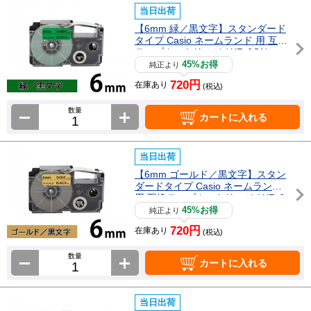
当日出荷
【6mm 緑／黒文字】スタンダード
タイプ Casio ネームランド 用 互換
テープカートリッジ / XR-6GN
45%お得
純正より
720円
在庫あり
(税込)
数量
カートに入れる
当日出荷
【6mm ゴールド／黒文字】スタン
ダードタイプ Casio ネームランド
用 互換テープカートリッジ / XR-6
GD
45%お得
純正より
720円
在庫あり
(税込)
数量
カートに入れる
当日出荷