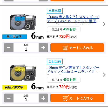
当日出荷
【6mm 青／黒文字】スタンダード
タイプ Casio ネームランド 用 互換
テープカートリッジ / XR-6BU
45%お得
純正より
720円
在庫あり
(税込)
数量
カートに入れる
当日出荷
【6mm 黄色／黒文字】スタンダー
ドタイプ Casio ネームランド 用 互
換テープカートリッジ / XR-6YW
45%お得
純正より
720円
在庫あり
(税込)
数量
カートに入れる