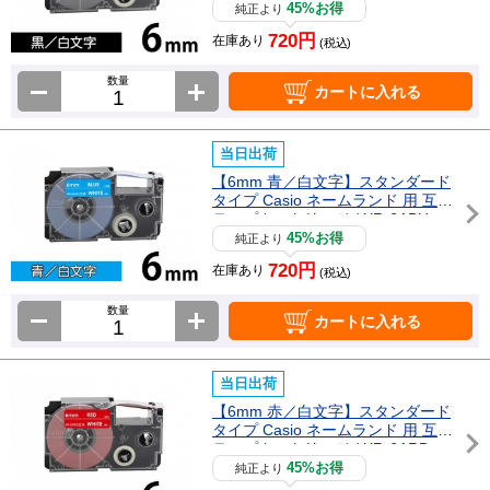
45%お得
純正より
720円
在庫あり
(税込)
数量
カートに入れる
当日出荷
【6mm 青／白文字】スタンダード
タイプ Casio ネームランド 用 互換
テープカートリッジ / XR-6ABU
45%お得
純正より
720円
在庫あり
(税込)
数量
カートに入れる
当日出荷
【6mm 赤／白文字】スタンダード
タイプ Casio ネームランド 用 互換
テープカートリッジ / XR-6ARD
45%お得
純正より