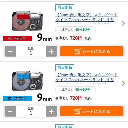
当日出荷
【9mm 赤／黒文字】スタンダード
タイプ Casio ネームランド 用 互換
テープカートリッジ / XR-9RD
45%お得
純正より
720円
在庫あり
(税込)
数量
カートに入れる
当日出荷
【9mm 青／黒文字】スタンダード
タイプ Casio ネームランド 用 互換
テープカートリッジ / XR-9BU
45%お得
純正より
720円
在庫あり
(税込)
数量
カートに入れる
当日出荷