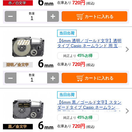
720円
在庫あり
(税込)
数量
カートに入れる
当日出荷
【6mm 透明／ゴールド文字】透明
タイプ Casio ネームランド 用 互換
テープカートリッジ / XR-6XG
45%お得
純正より
720円
在庫あり
(税込)
数量
カートに入れる
当日出荷
【6mm 黒／ゴールド文字】スタン
ダードタイプ Casio ネームランド
用 互換テープカートリッジ / XR-6
BKG
45%お得
純正より
720円
在庫あり
(税込)