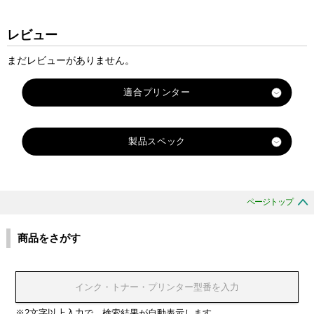
レビュー
まだレビューがありません。
適合プリンター
KL-60L
製品スペック
KL-100
KL-120
X
X
X
X
X
X
X
対
X
X
X
X
X
X
X
X
X
X
X
X
X
X
X
X
X
X
X
X
X
KL-130
X
X
R
R
R
R
R
R
R
応
R
R
R
R
R
R
R
R
R
R
R
R
R
R
R
R
R
R
R
R
R
KL-170PLUS
R
R
-
-
-
-
-
-
-
ページトップ
純
-
-
-
-
-
-
-
-
-
-
-
-
-
-
-
-
-
-
-
-
-
KL-180
-
-
6
6
6
6
6
6
6
正
1
1
2
6
6
6
6
6
6
6
6
6
6
6
9
9
9
9
9
9
9
6
9
W
W
A
A
A
B
A
KL-430
商品をさがす
型
2
8
4
W
R
B
Y
G
G
S
A
X
X
X
W
R
B
Y
G
G
S
X
X
E
E
B
B
R
K
G
KL-560
番
X
X
X
E
D
U
W
N
D
R
X
G
R
B
E
D
U
W
N
D
R
R
B
K
U
D
G
N
KL-570
ブ
ブ
ブ
ブ
ブ
ブ
ブ
ブ
ブ
ブ
ブ
ブ
ブ
ブ
ブ
ブ
ブ
ブ
ブ
KL-750
カ
レ
ブ
レ
ブ
ラ
ラ
ラ
ラ
ラ
ラ
ラ
ラ
ラ
ラ
ラ
ラ
ラ
ラ
ラ
ラ
ラ
ラ
ラ
KL-780
※2文字以上入力で、検索結果が自動表示します
ラ
ッ
ル
ッ
ル