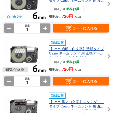
タイプ Casio ネームランド 用 互換
テープカートリッジ / XR-6WEB
45%お得
純正より
720円
在庫あり
(税込)
数量
カートに入れる
当日出荷
【6mm 透明／白文字】透明タイプ
Casio ネームランド 用 互換テープ
カートリッジ / XR-6AX
45%お得
純正より
720円
在庫あり
(税込)
数量
カートに入れる
当日出荷
【6mm 黒／白文字】スタンダード
タイプ Casio ネームランド 用 互換
テープカートリッジ / XR-6ABK