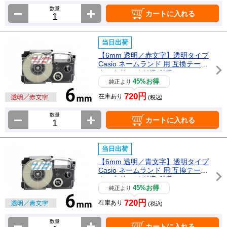
数量
カートに入れる
当日出荷
【6mm 透明／赤文字】透明タイプ
Casio ネームランド 用 互換テープ
カートリッジ / XR-6XR
45%お得
純正より
720円
在庫あり
(税込)
数量
カートに入れる
当日出荷
【6mm 透明／青文字】透明タイプ
Casio ネームランド 用 互換テープ
カートリッジ / XR-6XB
45%お得
純正より
720円
在庫あり
(税込)
数量
カートに入れる