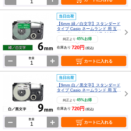
当日出荷
【6mm 緑／白文字】スタンダード
タイプ Casio ネームランド 用 互換
テープカートリッジ / XR-6AGN
45%お得
純正より
720円
在庫あり
(税込)
数量
カートに入れる
当日出荷
【9mm 白／黒文字】スタンダード
タイプ Casio ネームランド 用 互換
テープカートリッジ / XR-9WE
45%お得
純正より
720円
在庫あり
(税込)
数量
カートに入れる