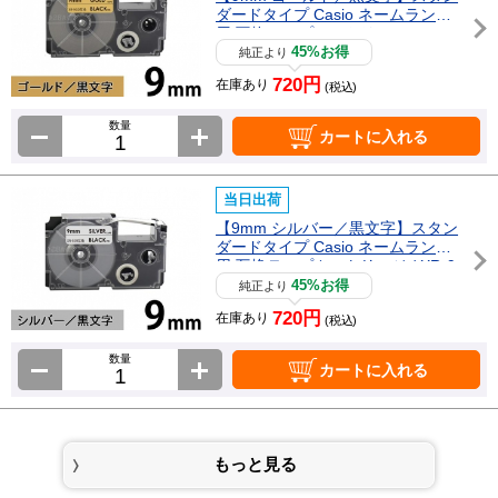
ダードタイプ Casio ネームランド
用 互換テープカートリッジ / XR-9
GD
45%お得
純正より
720円
在庫あり
(税込)
数量
カートに入れる
当日出荷
【9mm シルバー／黒文字】スタン
ダードタイプ Casio ネームランド
用 互換テープカートリッジ / XR-9
SR
45%お得
純正より
720円
在庫あり
(税込)
数量
カートに入れる
もっと見る