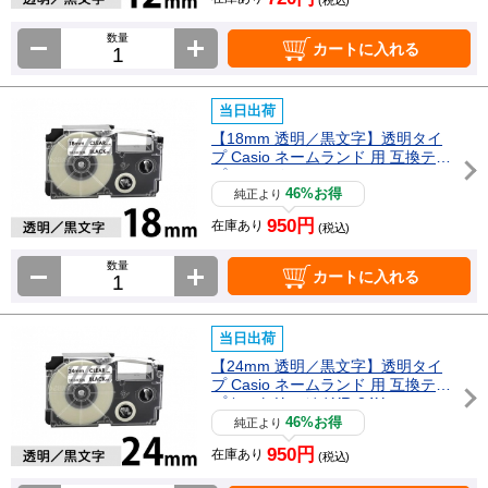
数量
カートに入れる
当日出荷
【18mm 透明／黒文字】透明タイ
プ Casio ネームランド 用 互換テー
プカートリッジ / XR-18X
46%お得
純正より
950円
在庫あり
(税込)
数量
カートに入れる
当日出荷
【24mm 透明／黒文字】透明タイ
プ Casio ネームランド 用 互換テー
プカートリッジ / XR-24X
46%お得
純正より
950円
在庫あり
(税込)