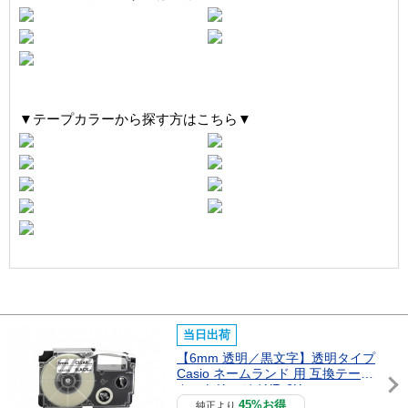
▼テープカラーから探す方はこちら▼
当日出荷
【6mm 透明／黒文字】透明タイプ
Casio ネームランド 用 互換テープ
カートリッジ / XR-6X
45%お得
純正より