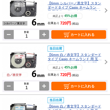
【6mm シルバー／黒文字】スタン
ダードタイプ Casio ネームランド
用 互換テープカートリッジ / XR-6
SR
45%お得
純正より
720円
在庫あり
(税込)
数量
カートに入れる
当日出荷
【6mm 白／赤文字】スタンダード
タイプ Casio ネームランド 用 互換
テープカートリッジ / XR-6WER
45%お得
純正より
720円
在庫あり
(税込)
数量
カートに入れる
当日出荷
【6mm 白／青文字】スタンダード