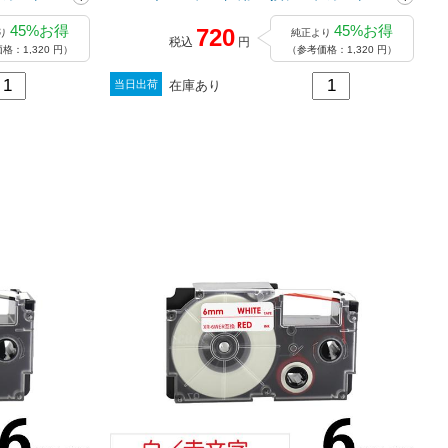
ッジ / XR-6YW
45%お得
45%お得
720
り
純正より
税込
円
格：1,320 円）
（参考価格：1,320 円）
在庫あり
当日出荷