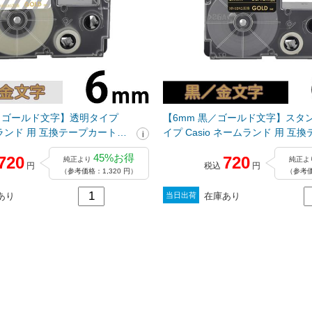
明／ゴールド文字】透明タイプ
【6mm 黒／ゴールド文字】スタ
ームランド 用 互換テープカートリ
イプ Casio ネームランド 用 互
G
トリッジ / XR-6BKG
45%お得
720
720
純正より
純正よ
円
税込
円
（参考価格：1,320 円）
（参考価
あり
在庫あり
当日出荷