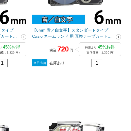
ドタイプ
【6mm 青／白文字】スタンダードタイプ
ープカートリ
Casio ネームランド 用 互換テープカートリ
ッジ / XR-6ABU
45%お得
45%お得
720
り
純正より
税込
円
格：1,320 円）
（参考価格：1,320 円）
在庫あり
当日出荷