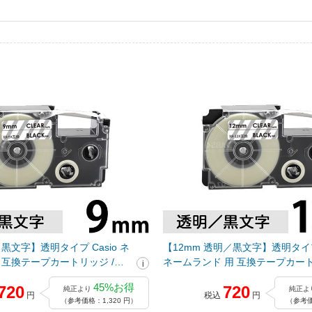
黒文字】透明タイプ Casio ネ
【12mm 透明／黒文字】透明タイプ 
 互換テープカートリッジ /
ネームランド 用 互換テープカート
XR-12X
45%お得
720
720
純正より
純正よ
円
税込
円
（参考価格：1,320 円）
（参考価