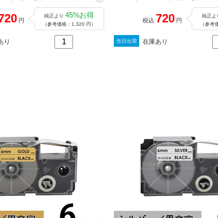
D
ッジ / XR-6BU
45%お得
720
720
純正より
純正よ
円
税込
円
（参考価格：1,320 円）
（参考価
あり
在庫あり
当日出荷