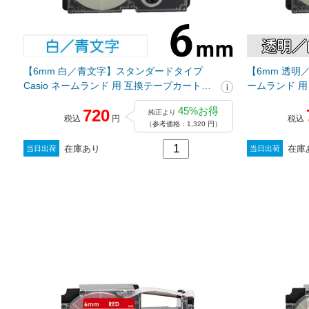
【6mm 白／青文字】スタンダードタイプ
【6mm 透明／
Casio ネームランド 用 互換テープカートリ
ームランド 用
ッジ / XR-6WEB
XR-6AX
45%お得
720
純正より
税込
円
税込
（参考価格：1,320 円）
在庫あり
在庫
当日出荷
当日出荷