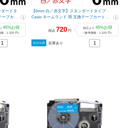
ンダードタ
【6mm 白／赤文字】スタンダードタイプ
換テープカー
Casio ネームランド 用 互換テープカートリ
ッジ / XR-6WER
45%お得
45%お得
720
り
純正より
税込
円
格：1,320 円）
（参考価格：1,320 円）
在庫あり
当日出荷