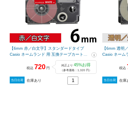
【6mm 赤／白文字】スタンダードタイプ
【6mm 透
Casio ネームランド 用 互換テープカートリ
Casio ネ
ッジ / XR-6ARD
ッジ / XR-6X
45%お得
720
純正より
税込
円
税込
（参考価格：1,320 円）
在庫あり
在庫
当日出荷
当日出荷