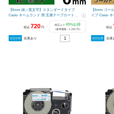
【6mm 緑／黒文字】スタンダードタイプ
【6mm ゴ
Casio ネームランド 用 互換テープカートリ
イプ Casio
ッジ / XR-6GN
トリッジ / XR
45%お得
720
純正より
税込
円
税込
（参考価格：1,320 円）
在庫あり
在庫
当日出荷
当日出荷