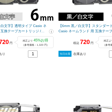
白文字】透明タイプ Casio ネ
【6mm 黒／白文字】スタンダー
 互換テープカートリッジ /
Casio ネームランド 用 互換テ
ッジ / XR-6ABK
45%お得
720
720
純正より
純正よ
円
税込
円
（参考価格：1,320 円）
（参考価
あり
在庫あり
当日出荷