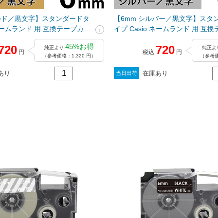
ールド／黒文字】スタンダードタ
【6mm シルバー／黒文字】スタ
 ネームランド 用 互換テープカー
イプ Casio ネームランド 用 互
-6GD
トリッジ / XR-6SR
45%お得
720
720
純正より
純正よ
円
税込
円
（参考価格：1,320 円）
（参考価
あり
在庫あり
当日出荷