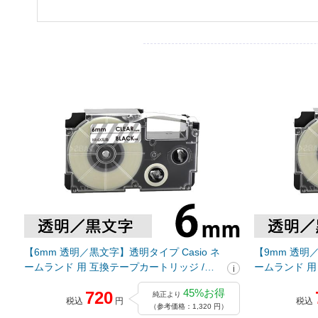
【6mm 透明／黒文字】透明タイプ Casio ネ
【9mm 透明／
ームランド 用 互換テープカートリッジ /
ームランド 用
XR-6X
XR-9X
45%お得
720
純正より
税込
円
税込
（参考価格：1,320 円）