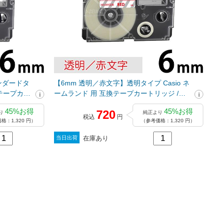
ンダードタ
【6mm 透明／赤文字】透明タイプ Casio ネ
換テープカー
ームランド 用 互換テープカートリッジ /
XR-6XR
45%お得
45%お得
720
り
純正より
税込
円
格：1,320 円）
（参考価格：1,320 円）
在庫あり
当日出荷