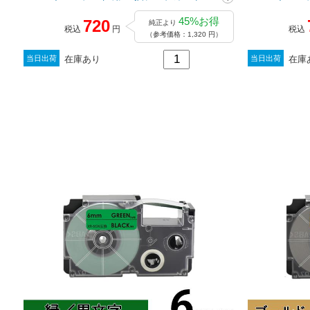
ッジ / XR-6WE
ッジ / XR-6R
45%お得
720
純正より
税込
円
税込
（参考価格：1,320 円）
在庫あり
在庫
当日出荷
当日出荷