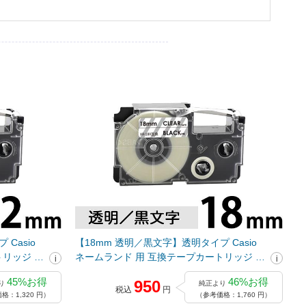
Casio
【18mm 透明／黒文字】透明タイプ Casio
リッジ /
ネームランド 用 互換テープカートリッジ /
XR-18X
45%お得
46%お得
950
り
純正より
税込
円
格：1,320 円）
（参考価格：1,760 円）