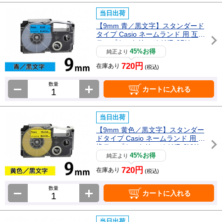
当日出荷
【9mm 青／黒文字】スタンダード
タイプ Casio ネームランド 用 互換
テープカートリッジ / XR-9BU
45%お得
純正より
720円
在庫あり
(税込)
数量
カートに入れる
当日出荷
【9mm 黄色／黒文字】スタンダー
ドタイプ Casio ネームランド 用 互
換テープカートリッジ / XR-9YW
45%お得
純正より
720円
在庫あり
(税込)
数量
カートに入れる
当日出荷