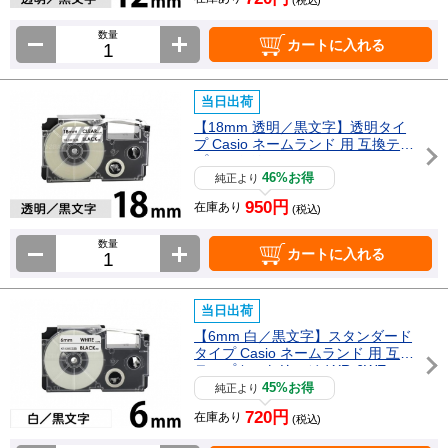
数量
カートに入れる
当日出荷
【18mm 透明／黒文字】透明タイ
プ Casio ネームランド 用 互換テー
プカートリッジ / XR-18X
46%お得
純正より
950円
在庫あり
(税込)
数量
カートに入れる
当日出荷
【6mm 白／黒文字】スタンダード
タイプ Casio ネームランド 用 互換
テープカートリッジ / XR-6WE
45%お得
純正より
720円
在庫あり
(税込)