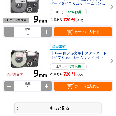
ダードタイプ Casio ネームランド
用 互換テープカートリッジ / XR-9
SR
45%お得
純正より
720円
在庫あり
(税込)
数量
カートに入れる
当日出荷
【9mm 白／赤文字】スタンダード
タイプ Casio ネームランド 用 互換
テープカートリッジ / XR-9WER
45%お得
純正より
720円
在庫あり
(税込)
数量
カートに入れる
もっと見る