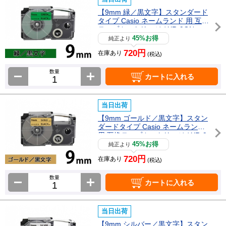
【9mm 緑／黒文字】スタンダード
タイプ Casio ネームランド 用 互換
テープカートリッジ / XR-9GN
45%お得
純正より
720円
在庫あり
(税込)
数量
カートに入れる
当日出荷
【9mm ゴールド／黒文字】スタン
ダードタイプ Casio ネームランド
用 互換テープカートリッジ / XR-9
GD
45%お得
純正より
720円
在庫あり
(税込)
数量
カートに入れる
当日出荷
【9mm シルバー／黒文字】スタン