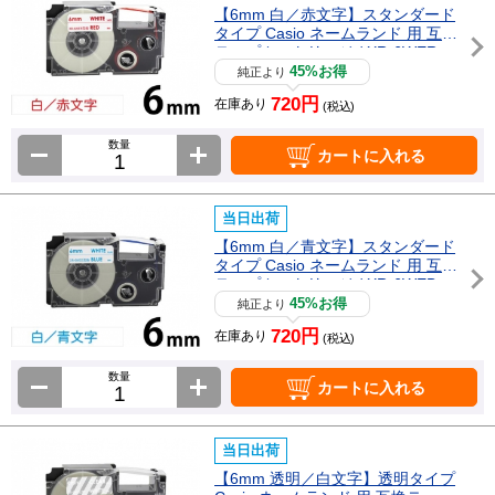
【6mm 白／赤文字】スタンダード
タイプ Casio ネームランド 用 互換
テープカートリッジ / XR-6WER
45%お得
純正より
720円
在庫あり
(税込)
数量
カートに入れる
当日出荷
【6mm 白／青文字】スタンダード
タイプ Casio ネームランド 用 互換
テープカートリッジ / XR-6WEB
45%お得
純正より
720円
在庫あり
(税込)
数量
カートに入れる
当日出荷
【6mm 透明／白文字】透明タイプ