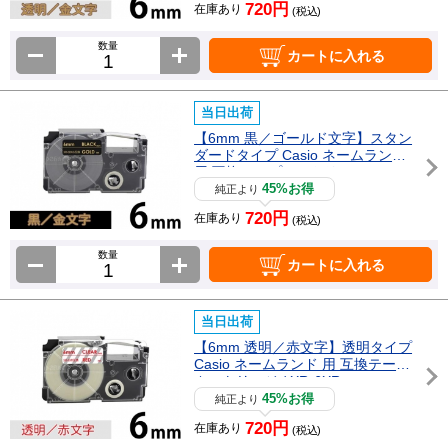
720円
在庫あり
(税込)
数量
カートに入れる
当日出荷
【6mm 黒／ゴールド文字】スタン
ダードタイプ Casio ネームランド
用 互換テープカートリッジ / XR-6
BKG
45%お得
純正より
720円
在庫あり
(税込)
数量
カートに入れる
当日出荷
【6mm 透明／赤文字】透明タイプ
Casio ネームランド 用 互換テープ
カートリッジ / XR-6XR
45%お得
純正より
720円
在庫あり
(税込)