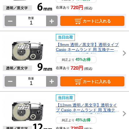
720円
在庫あり
(税込)
数量
カートに入れる
当日出荷
【9mm 透明／黒文字】透明タイプ
Casio ネームランド 用 互換テープ
カートリッジ / XR-9X
45%お得
純正より
720円
在庫あり
(税込)
数量
カートに入れる
当日出荷
【12mm 透明／黒文字】透明タイ
プ Casio ネームランド 用 互換テー
プカートリッジ / XR-12X
45%お得
純正より
720円
在庫あり
(税込)