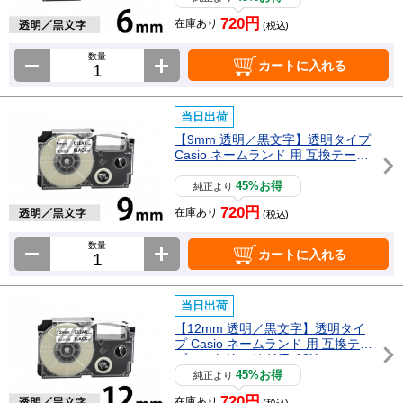
720円
在庫あり
(税込)
数量
カートに入れる
当日出荷
【9mm 透明／黒文字】透明タイプ
Casio ネームランド 用 互換テープ
カートリッジ / XR-9X
45%お得
純正より
720円
在庫あり
(税込)
数量
カートに入れる
当日出荷
【12mm 透明／黒文字】透明タイ
プ Casio ネームランド 用 互換テー
プカートリッジ / XR-12X
45%お得
純正より
720円
在庫あり
(税込)