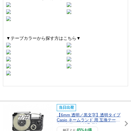
▼テープカラーから探す方はこちら▼
当日出荷
【6mm 透明／黒文字】透明タイプ
Casio ネームランド 用 互換テープ
カートリッジ / XR-6X
45%お得
純正より