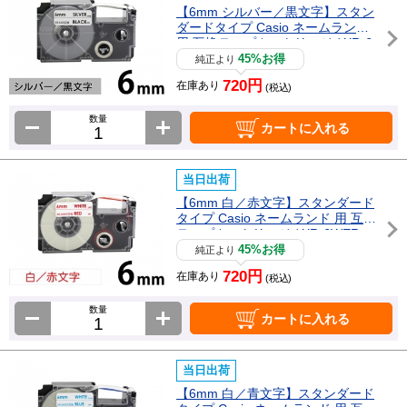
【6mm シルバー／黒文字】スタン
ダードタイプ Casio ネームランド
用 互換テープカートリッジ / XR-6
SR
45%お得
純正より
720円
在庫あり
(税込)
数量
カートに入れる
当日出荷
【6mm 白／赤文字】スタンダード
タイプ Casio ネームランド 用 互換
テープカートリッジ / XR-6WER
45%お得
純正より
720円
在庫あり
(税込)
数量
カートに入れる
当日出荷
【6mm 白／青文字】スタンダード