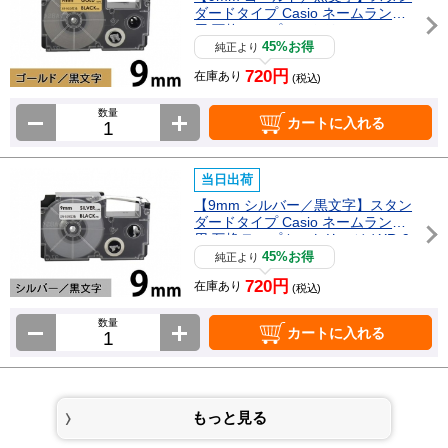
ダードタイプ Casio ネームランド
用 互換テープカートリッジ / XR-9
GD
45%お得
純正より
720円
在庫あり
(税込)
数量
カートに入れる
当日出荷
【9mm シルバー／黒文字】スタン
ダードタイプ Casio ネームランド
用 互換テープカートリッジ / XR-9
SR
45%お得
純正より
720円
在庫あり
(税込)
数量
カートに入れる
もっと見る