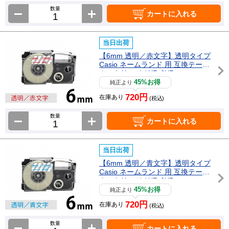
数量
カートに入れる
当日出荷
【6mm 透明／赤文字】透明タイプ
Casio ネームランド 用 互換テープ
カートリッジ / XR-6XR
45%お得
純正より
720円
在庫あり
(税込)
数量
カートに入れる
当日出荷
【6mm 透明／青文字】透明タイプ
Casio ネームランド 用 互換テープ
カートリッジ / XR-6XB
45%お得
純正より
720円
在庫あり
(税込)
数量
カートに入れる