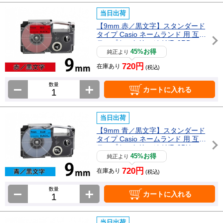
当日出荷
【9mm 赤／黒文字】スタンダード
タイプ Casio ネームランド 用 互換
テープカートリッジ / XR-9RD
45%お得
純正より
720円
在庫あり
(税込)
数量
カートに入れる
当日出荷
【9mm 青／黒文字】スタンダード
タイプ Casio ネームランド 用 互換
テープカートリッジ / XR-9BU
45%お得
純正より
720円
在庫あり
(税込)
数量
カートに入れる
当日出荷