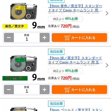
【9mm 黄色／黒文字】スタンダー
ドタイプ Casio ネームランド 用 互
換テープカートリッジ / XR-9YW
45%お得
純正より
720円
在庫あり
(税込)
数量
カートに入れる
当日出荷
【9mm 緑／黒文字】スタンダード
タイプ Casio ネームランド 用 互換
テープカートリッジ / XR-9GN
45%お得
純正より
720円
在庫あり
(税込)
数量
カートに入れる
当日出荷
【9mm ゴールド／黒文字】スタン