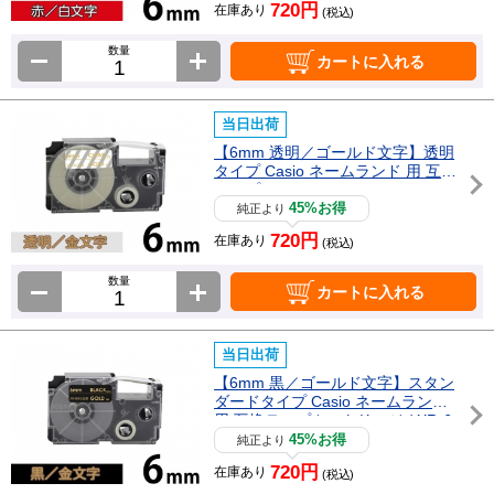
720円
在庫あり
(税込)
数量
カートに入れる
当日出荷
【6mm 透明／ゴールド文字】透明
タイプ Casio ネームランド 用 互換
テープカートリッジ / XR-6XG
45%お得
純正より
720円
在庫あり
(税込)
数量
カートに入れる
当日出荷
【6mm 黒／ゴールド文字】スタン
ダードタイプ Casio ネームランド
用 互換テープカートリッジ / XR-6
BKG
45%お得
純正より
720円
在庫あり
(税込)