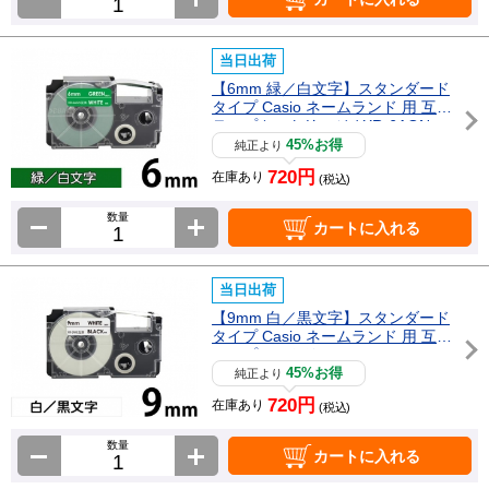
当日出荷
【6mm 緑／白文字】スタンダード
タイプ Casio ネームランド 用 互換
テープカートリッジ / XR-6AGN
45%お得
純正より
720円
在庫あり
(税込)
数量
カートに入れる
当日出荷
【9mm 白／黒文字】スタンダード
タイプ Casio ネームランド 用 互換
テープカートリッジ / XR-9WE
45%お得
純正より
720円
在庫あり
(税込)
数量
カートに入れる