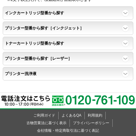
ッ
ッ
ッ
ッ
ッ
ッ
ッ
ッ
ッ
ッ
ッ
ッ
ッ
ッ
ッ
ッ
ッ
ッ
ッ
ー
ド
ー
ド
ー
KL-820
ク
ク
ク
ク
ク
ク
ク
ク
ク
ク
ク
ク
ク
ク
ク
ク
ク
ク
ク
インクカートリッジ型番から探す
KL-7000
KL-7200
プリンター型番から探す［インクジェット］
KL-7400
KL-8500
トナーカートリッジ型番から探す
KL-8700
KL-8800
プリンター型番から探す［レーザー］
KL-9000
KL-A40
プリンター洗浄液
KL-A45
KL-A50E
KL-A70
KL-A300C
KL-C100
ご利用ガイド
よくあるQA
利用規約
KL-E11
古物営業法に基づく表示
プライバシーポリシー
KL-E20
会社情報・特定商取引法に基づく表記