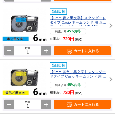
当日出荷
【6mm 青／黒文字】スタンダード
タイプ Casio ネームランド 用 互換
テープカートリッジ / XR-6BU
45%お得
純正より
720円
在庫あり
(税込)
数量
カートに入れる
当日出荷
【6mm 黄色／黒文字】スタンダー
ドタイプ Casio ネームランド 用 互
換テープカートリッジ / XR-6YW
45%お得
純正より
720円
在庫あり
(税込)
数量
カートに入れる