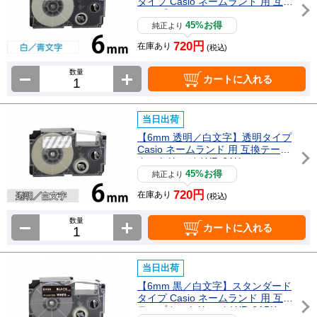
タイプ Casio ネームランド 用 互換
テープカートリッジ / XR-6WEB
45%お得
純正より
720円
在庫あり
(税込)
数量
カートに入れる
当日出荷
【6mm 透明／白文字】透明タイプ
Casio ネームランド 用 互換テープ
カートリッジ / XR-6AX
45%お得
純正より
720円
在庫あり
(税込)
数量
カートに入れる
当日出荷
【6mm 黒／白文字】スタンダード
タイプ Casio ネームランド 用 互換
テープカートリッジ / XR-6ABK