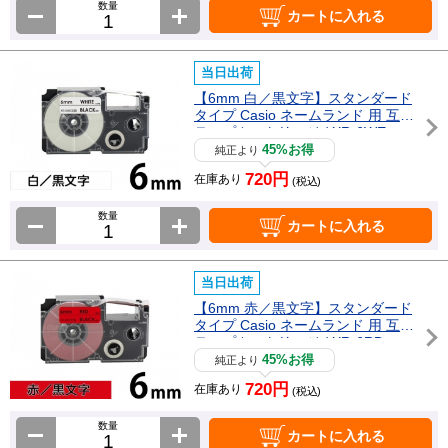
数量
カートに入れる
当日出荷
【6mm 白／黒文字】スタンダード
タイプ Casio ネームランド 用 互換
テープカートリッジ / XR-6WE
45%お得
純正より
720円
在庫あり
(税込)
数量
カートに入れる
当日出荷
【6mm 赤／黒文字】スタンダード
タイプ Casio ネームランド 用 互換
テープカートリッジ / XR-6RD
45%お得
純正より
720円
在庫あり
(税込)
数量
カートに入れる