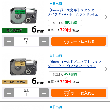
当日出荷
【6mm 緑／黒文字】スタンダード
タイプ Casio ネームランド 用 互換
テープカートリッジ / XR-6GN
45%お得
純正より
720円
在庫あり
(税込)
数量
カートに入れる
当日出荷
【6mm ゴールド／黒文字】スタン
ダードタイプ Casio ネームランド
用 互換テープカートリッジ / XR-6
GD
45%お得
純正より
720円
在庫あり
(税込)
数量
カートに入れる
当日出荷