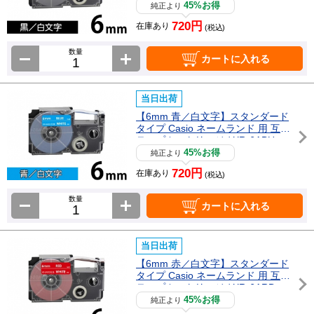
45%お得
純正より
720円
在庫あり
(税込)
数量
カートに入れる
当日出荷
【6mm 青／白文字】スタンダード
タイプ Casio ネームランド 用 互換
テープカートリッジ / XR-6ABU
45%お得
純正より
720円
在庫あり
(税込)
数量
カートに入れる
当日出荷
【6mm 赤／白文字】スタンダード
タイプ Casio ネームランド 用 互換
テープカートリッジ / XR-6ARD
45%お得
純正より