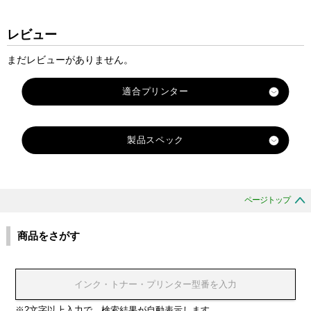
レビュー
まだレビューがありません。
適合プリンター
KL-60L
製品スペック
KL-100
KL-120
X
X
X
X
X
X
X
対
X
X
X
X
X
X
X
X
X
X
X
X
X
X
X
X
X
X
X
X
X
KL-130
X
X
R
R
R
R
R
R
R
応
R
R
R
R
R
R
R
R
R
R
R
R
R
R
R
R
R
R
R
R
R
KL-170PLUS
R
R
-
-
-
-
-
-
-
ページトップ
純
-
-
-
-
-
-
-
-
-
-
-
-
-
-
-
-
-
-
-
-
-
KL-180
-
-
6
6
6
6
6
6
6
正
1
1
2
6
6
6
6
6
6
6
6
6
6
6
9
9
9
9
9
9
9
6
9
W
W
A
A
A
B
A
KL-430
商品をさがす
型
2
8
4
W
R
B
Y
G
G
S
A
X
X
X
W
R
B
Y
G
G
S
X
X
E
E
B
B
R
K
G
KL-560
番
X
X
X
E
D
U
W
N
D
R
X
G
R
B
E
D
U
W
N
D
R
R
B
K
U
D
G
N
KL-570
ブ
ブ
ブ
ブ
ブ
ブ
ブ
ブ
ブ
ブ
ブ
ブ
ブ
ブ
ブ
ブ
ブ
ブ
ブ
KL-750
カ
レ
ブ
レ
ブ
ラ
ラ
ラ
ラ
ラ
ラ
ラ
ラ
ラ
ラ
ラ
ラ
ラ
ラ
ラ
ラ
ラ
ラ
ラ
KL-780
※2文字以上入力で、検索結果が自動表示します
ラ
ッ
ル
ッ
ル