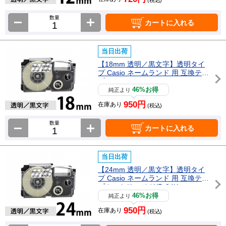
数量
カートに入れる
当日出荷
【18mm 透明／黒文字】透明タイ
プ Casio ネームランド 用 互換テー
プカートリッジ / XR-18X
46%お得
純正より
950円
在庫あり
(税込)
数量
カートに入れる
当日出荷
【24mm 透明／黒文字】透明タイ
プ Casio ネームランド 用 互換テー
プカートリッジ / XR-24X
46%お得
純正より
950円
在庫あり
(税込)