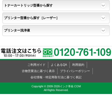
トナーカートリッジ型番から探す
速乾性
プリンター型番から探す［レーザー］
互換性テストサンプルを5ページ連続印刷する。
プリンター洗浄液
前のページのインクが
次のページの裏面に染み込まない。
飛び散り
ご利用ガイド
よくあるQA
利用規約
標準カラーサンプル /
互換性テストサンプルを印刷する。
古物営業法に基づく表示
プライバシーポリシー
会社情報・特定商取引法に基づく表記
印刷の仕上がりが精細で均一であり、
Copyright © 2009-2026インク革命.COM
All Rights Reserved.
インクの飛び散りもない。
精度