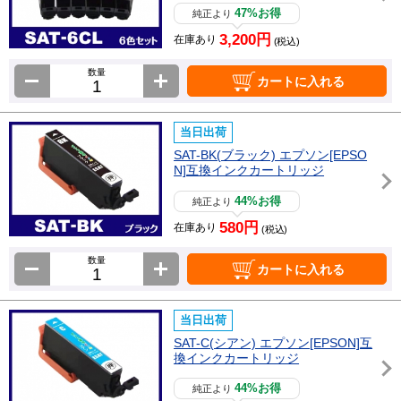
47%お得
純正より
3,200円
在庫あり
(税込)
数量
カートに入れる
当日出荷
SAT-BK(ブラック) エプソン[EPSO
N]互換インクカートリッジ
44%お得
純正より
580円
在庫あり
(税込)
数量
カートに入れる
当日出荷
SAT-C(シアン) エプソン[EPSON]互
換インクカートリッジ
44%お得
純正より