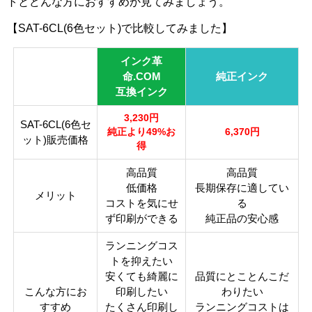
トとどんな方におすすめか見てみましょう。
BK
Y イ
M マ
ライ
純正
C シ
ライ
ブラ
エロ
ゼン
トマ
【SAT-6CL(6色セット)で比較してみました】
型番
アン
トシ
ック
ー
タ
ゼン
アン
タ
インク革
命.COM
純正インク
ライ
ライ
互換インク
カラ
ブラ
イエ
マゼ
シア
トマ
トシ
ー
ック
ロー
ンタ
ン
ゼン
アン
3,230円
SAT-6CL(6色セ
タ
純正より49%お
6,370円
ット)販売価格
得
顔
料・
染料
高品質
高品質
染料
低価格
長期保存に適してい
メリット
コストを気にせ
る
ICチ
あり
ず印刷ができる
純正品の安心感
ップ
ランニングコス
製品
トを抑えたい
タイ
互換インク
安くても綺麗に
品質にとことんこだ
プ
こんな方にお
印刷したい
わりたい
すすめ
たくさん印刷し
ランニングコストは