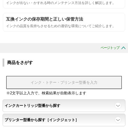
インクが出ない・かすれる時のメンテナンス方法を詳しく解説します。
刺激的なにおいがしないこと。
互換インクの保存期間と正しい保管方法
互換性
インクの品質を長持ちさせるための適切な環境についてご紹介します。
互換性テスト用のサンプルを印刷する。
ページトップ
色の重なりの境界が明確で、
色同士のにじみがないこと。
商品をさがす
浸透性
浸透性テスト用のサンプルを印刷する。
※2文字以上入力で、検索結果が自動表示します
インクカートリッジ型番から探す
任意の色を背景として使用し、
背景と違う色で8号サイズのArialフォントで
プリンター型番から探す［インクジェット］
鮮明に印刷できること。