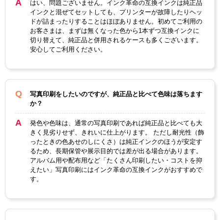
はい、問題ございません。インク革命の互換インクは純正品
インクと混ぜてセットしても、プリンターが故障したりヘッ
ドが詰まったりすることはほぼありません。初めてご利用の
お客さまは、まずは無くなった色から1本ずつ互換インクに
切り替えて、純正品と併用されるケースも多くございます。
安心してご利用ください。
写真印刷をしたいのですが、純正品と比べて色味は落ちます
か？
発色や色味は、通常の写真印刷であれば純正品と比べても大
きく見劣りせず、きれいに仕上がります。 ただし耐光性（飾
ったときの色あせのしにくさ）は純正インクのほうが安定す
るため、長期保管や展示目的では差が出る場合があります。
アルバム用や配布用など「たくさん印刷したい・コストを抑
えたい」写真印刷にはインク革命の互換インクがおすすめで
す。