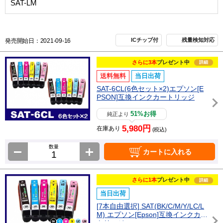
SAT-LM
ICチップ付
残量検知対応
発売開始日：2021-09-16
さらに3本
プレゼント中
詳細
送料無料
当日出荷
SAT-6CL(6色セット×2)エプソン[E
PSON]互換インクカートリッジ
51%お得
純正より
5,980円
在庫あり
(税込)
数量
カートに入れる
さらに1本
プレゼント中
詳細
当日出荷
[7本自由選択] SAT(BK/C/M/Y/LC/L
M) エプソン[Epson]互換インクカー