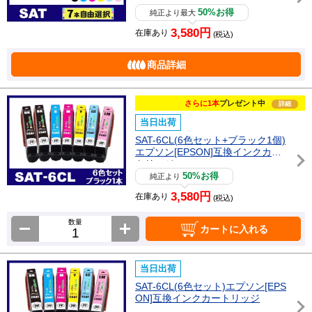
トリッジ
50%お得
純正より最大
3,580円
在庫あり
(税込)
商品詳細
さらに1本
プレゼント中
詳細
当日出荷
SAT-6CL(6色セット+ブラック1個)
エプソン[EPSON]互換インクカー
トリッジ
50%お得
純正より
3,580円
在庫あり
(税込)
数量
カートに入れる
当日出荷
SAT-6CL(6色セット)エプソン[EPS
ON]互換インクカートリッジ