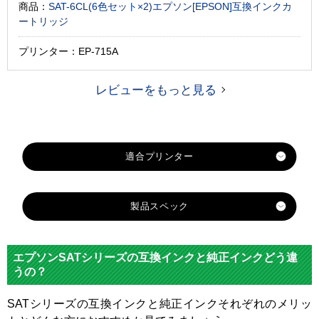
商品：
SAT-6CL(6色セット×2)エプソン[EPSON]互換インクカ
ートリッジ
プリンター：EP-715A
レビューをもっと見る
製品スペック
対応
メー
エプソン
エプソンSATシリーズの互換インクと純正インクどう違
カー
うの？
SAT-
SAT-
SATシリーズの互換インクと純正インクそれぞれのメリッ
SAT-
SAT-
SAT-
LM
対応
SAT-
LC