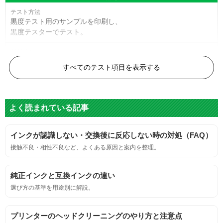
黒度テスト用のサンプルを印刷し、
黒度テスターでテスト。
黒度の技術基準に適合する。
すべてのテスト項目を表示する
色
よく読まれている記事
標準カラーサンプルを印刷する。
インクが認識しない・交換後に反応しない時の対処（FAQ）
鮮やか、リアル、彩度、シャープなど、
接触不良・相性不良など、よくある原因と案内を整理。
標準カラ―サンプルと比べて大きな違いがないこと。
純正インクと互換インクの違い
におい
選び方の基準を用途別に解説。
サンプルシートを印刷し、直接においを嗅ぐ。
プリンターのヘッドクリーニングのやり方と注意点