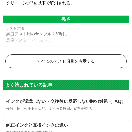
クリーニング2回以下で解消される。
黒さ
黒度テスト用のサンプルを印刷し、
黒度テスターでテスト。
黒度の技術基準に適合する。
すべてのテスト項目を表示する
色
よく読まれている記事
標準カラーサンプルを印刷する。
インクが認識しない・交換後に反応しない時の対処（FAQ）
鮮やか、リアル、彩度、シャープなど、
接触不良・相性不良など、よくある原因と案内を整理。
標準カラ―サンプルと比べて大きな違いがないこと。
純正インクと互換インクの違い
におい