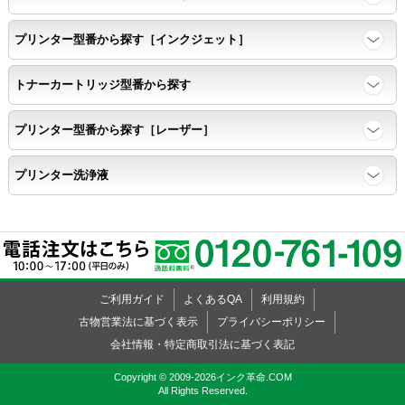
任意の色を背景として使用し、
背景と違う色で8号サイズのArialフォントで
プリンター型番から探す［インクジェット］
鮮明に印刷できること。
トナーカートリッジ型番から探す
速乾性
プリンター型番から探す［レーザー］
互換性テストサンプルを5ページ連続印刷する。
プリンター洗浄液
前のページのインクが
次のページの裏面に染み込まない。
飛び散り
ご利用ガイド
よくあるQA
利用規約
標準カラーサンプル /
互換性テストサンプルを印刷する。
古物営業法に基づく表示
プライバシーポリシー
会社情報・特定商取引法に基づく表記
印刷の仕上がりが精細で均一であり、
Copyright © 2009-2026インク革命.COM
All Rights Reserved.
インクの飛び散りもない。