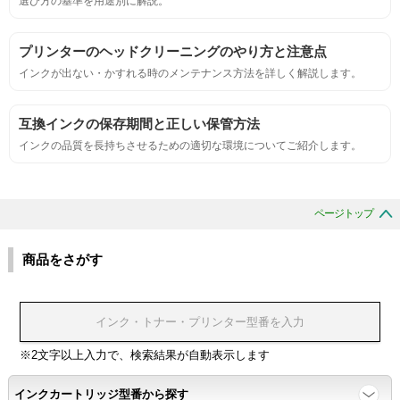
選び方の基準を用途別に解説。
サンプルシートを印刷し、直接においを嗅ぐ。
プリンターのヘッドクリーニングのやり方と注意点
インクが出ない・かすれる時のメンテナンス方法を詳しく解説します。
刺激的なにおいがしないこと。
互換インクの保存期間と正しい保管方法
互換性
インクの品質を長持ちさせるための適切な環境についてご紹介します。
互換性テスト用のサンプルを印刷する。
ページトップ
色の重なりの境界が明確で、
色同士のにじみがないこと。
商品をさがす
浸透性
浸透性テスト用のサンプルを印刷する。
※2文字以上入力で、検索結果が自動表示します
インクカートリッジ型番から探す