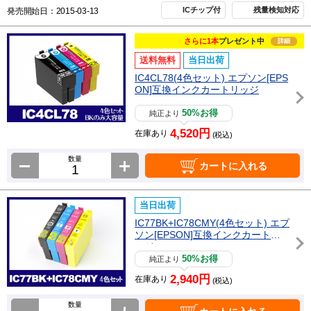
ICチップ付
残量検知対応
発売開始日：2015-03-13
さらに1本
プレゼント中
詳細
送料無料
当日出荷
IC4CL78(4色セット) エプソン[EPS
ON]互換インクカートリッジ
50%お得
純正より
4,520円
在庫あり
(税込)
数量
カートに入れる
当日出荷
IC77BK+IC78CMY(4色セット) エプ
ソン[EPSON]互換インクカートリ
ッジ
50%お得
純正より
2,940円
在庫あり
(税込)
数量