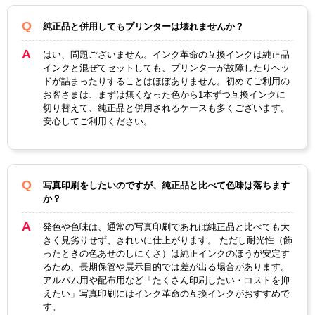
対応
純正品と併用してもプリンターは壊れませんか？
ICBK7
ICM7
ICBK7
純正
ICC78
ICY78
8
8
7
型番
はい、問題ございません。インク革命の互換インクは純正品
インクと混ぜてセットしても、プリンターが故障したりヘッ
カラ
ブラ
シア
マゼ
イエ
ブラ
ドが詰まったりすることはほぼありません。初めてご利用の
ー
ック
ン
ンタ
ロー
ック
お客さまは、まずは無くなった色から1本ずつ互換インクに
切り替えて、純正品と併用されるケースも多くございます。
顔
安心してご利用ください。
料・
染料
染料
ICチ
あり
写真印刷をしたいのですが、純正品と比べて色味は落ちます
ップ
か？
製品
発色や色味は、通常の写真印刷であれば純正品と比べても大
タイ
互換インク
きく見劣りせず、きれいに仕上がります。 ただし耐光性（飾
プ
ったときの色あせのしにくさ）は純正インクのほうが安定す
るため、長期保管や展示目的では差が出る場合があります。
アルバム用や配布用など「たくさん印刷したい・コストを抑
えたい」写真印刷にはインク革命の互換インクがおすすめで
す。