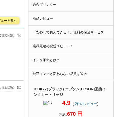
適合プリンター
商品レビュー
ビューを書く
『安心して購入できる！』無料の保証サービス
ご注文回数】 3回
業界最速の配送スピード！
インク革命とは？
純正インクと変わらない品質を追求
ご注文回数】 5回
ICBK77(ブラック) エプソン[EPSON]互換イ
ンクカートリッジ
4.9
(
2
件のレビュー
)
670 円
税込: