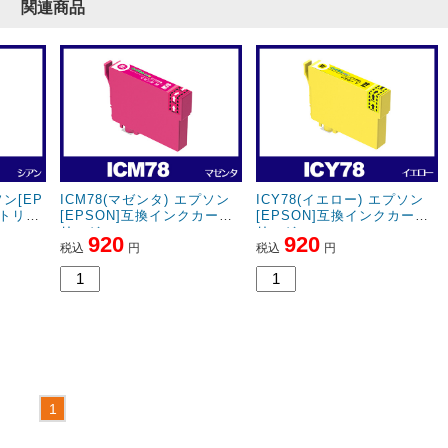
関連商品
ソン[EP
ICM78(マゼンタ) エプソン
ICY78(イエロー) エプソン
ートリッ
[EPSON]互換インクカート
[EPSON]互換インクカート
リッジ
リッジ
920
920
税込
円
税込
円