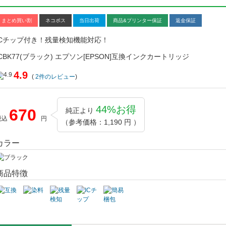
まとめ買い割
ネコポス
当日出荷
商品&プリンター保証
返金保証
ICチップ付き！残量検知機能対応！
ICBK77(ブラック) エプソン[EPSON]互換インクカートリッジ
4.9
(
2
件のレビュー
)
44%お得
670
純正より
税込
円
（参考価格：1,190 円 ）
カラー
商品特徴