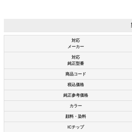
対応
メーカー
対応
純正型番
商品コード
税込価格
純正参考価格
カラー
顔料・染料
ICチップ