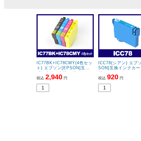
IC77BK+IC78CMY(4色セッ
ICC78(シアン) エプ
ト) エプソン[EPSON]互換
SON]互換インクカ
インクカートリッジ
ジ
2,940
920
税込
円
税込
円