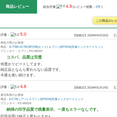
4.9
商品レビュー
総合評価
(レビュー総数：
2件
)
この商品のレ
5.0
評価：
【投稿日】2026年04月25日
【
神奈川県のお客様
商品：
IC77BK+IC78CMY(4色セット) エプソン[EPSON]互換インクカートリッジ
プリンター：エプソンPX-M650F
コスパ、品質は完璧
何度かリピートしてます。
純正品となんら変わらない品質です。
今後も使い続けます。
4.8
評価：
【投稿日】2018年01月14日
【
鹿児島県のお客様
商品：
ICC78(シアン) エプソン[EPSON]互換インクカートリッジ
プリンター：PX-M650A
納得の印字品質で残量表示、一度もエラーなしです。
印字品質は純正と変わりません。