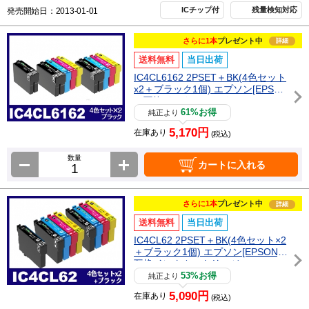
ICチップ付
残量検知対応
発売開始日：2013-01-01
さらに1本
プレゼント中
詳細
送料無料
当日出荷
IC4CL6162 2PSET＋BK(4色セット
x2＋ブラック1個) エプソン[EPSO
N]互換インクカートリッジ
61%お得
純正より
5,170円
在庫あり
(税込)
数量
カートに入れる
さらに1本
プレゼント中
詳細
送料無料
当日出荷
IC4CL62 2PSET＋BK(4色セット×2
＋ブラック1個) エプソン[EPSON]
互換インクカートリッジ
53%お得
純正より
5,090円
在庫あり
(税込)