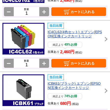
2,490円
在庫あり
(税込)
数量
カートに入れる
当日出荷
IC4CL62(4色セット) エプソン[EPS
ON]互換インクカートリッジ
49%お得
純正より
2,460円
在庫あり
(税込)
数量
カートに入れる
当日出荷
ICBK61(ブラック) エプソン[EPSO
N]互換インクカートリッジ
74%お得
純正より
680円
在庫あり
(税込)