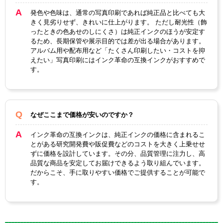
製品
発色や色味は、通常の写真印刷であれば純正品と比べても大
タイ
互換インク
きく見劣りせず、きれいに仕上がります。 ただし耐光性（飾
プ
ったときの色あせのしにくさ）は純正インクのほうが安定す
るため、長期保管や展示目的では差が出る場合があります。
アルバム用や配布用など「たくさん印刷したい・コストを抑
えたい」写真印刷にはインク革命の互換インクがおすすめで
す。
なぜここまで価格が安いのですか？
インク革命の互換インクは、純正インクの価格に含まれるこ
とがある研究開発費や販促費などのコストを大きく上乗せせ
ずに価格を設計しています。その分、品質管理に注力し、高
品質な商品を安定してお届けできるよう取り組んでいます。
だからこそ、手に取りやすい価格でご提供することが可能で
す。