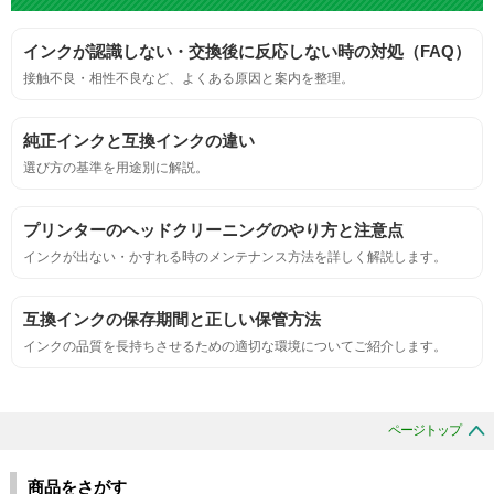
標準カラーサンプルを印刷する。
インクが認識しない・交換後に反応しない時の対処（FAQ）
鮮やか、リアル、彩度、シャープなど、
接触不良・相性不良など、よくある原因と案内を整理。
標準カラ―サンプルと比べて大きな違いがないこと。
純正インクと互換インクの違い
におい
選び方の基準を用途別に解説。
サンプルシートを印刷し、直接においを嗅ぐ。
プリンターのヘッドクリーニングのやり方と注意点
インクが出ない・かすれる時のメンテナンス方法を詳しく解説します。
刺激的なにおいがしないこと。
互換インクの保存期間と正しい保管方法
互換性
インクの品質を長持ちさせるための適切な環境についてご紹介します。
互換性テスト用のサンプルを印刷する。
ページトップ
色の重なりの境界が明確で、
色同士のにじみがないこと。
商品をさがす