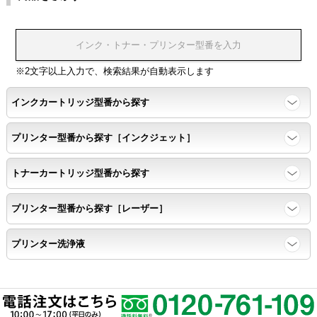
浸透性
浸透性テスト用のサンプルを印刷する。
※2文字以上入力で、検索結果が自動表示します
インクカートリッジ型番から探す
任意の色を背景として使用し、
背景と違う色で8号サイズのArialフォントで
プリンター型番から探す［インクジェット］
鮮明に印刷できること。
トナーカートリッジ型番から探す
速乾性
プリンター型番から探す［レーザー］
互換性テストサンプルを5ページ連続印刷する。
プリンター洗浄液
前のページのインクが
次のページの裏面に染み込まない。
飛び散り