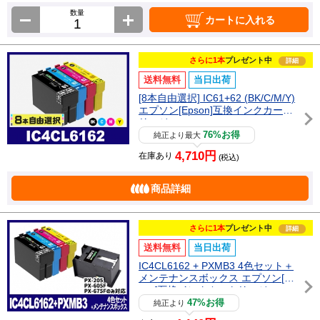
数量
カートに入れる
さらに1本
プレゼント中
詳細
送料無料
当日出荷
[8本自由選択] IC61+62 (BK/C/M/Y)
エプソン[Epson]互換インクカート
リッジ
76%お得
純正より最大
4,710円
在庫あり
(税込)
商品詳細
さらに1本
プレゼント中
詳細
送料無料
当日出荷
IC4CL6162 + PXMB3 4色セット＋
メンテナンスボックス エプソン[Ep
son]互換インクカートリッジ
47%お得
純正より