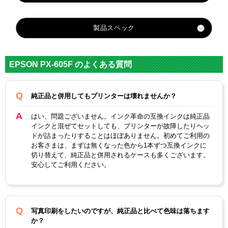
製品スペック
対応
メー
エプソン
EPSON PX-605F のよくある質問
カー
対応
純正品と併用してもプリンターは壊れませんか？
ICBK6
ICM6
ICBK6
純正
ICC62
ICY62
1
2
2
型番
はい、問題ございません。インク革命の互換インクは純正品
インクと混ぜてセットしても、プリンターが故障したりヘッ
カラ
ブラ
シア
マゼ
イエ
ブラ
ドが詰まったりすることはほぼありません。初めてご利用の
ー
ック
ン
ンタ
ロー
ック
お客さまは、まずは無くなった色から1本ずつ互換インクに
切り替えて、純正品と併用されるケースも多くございます。
顔
安心してご利用ください。
料・
染料
染料
ICチ
あり
写真印刷をしたいのですが、純正品と比べて色味は落ちます
ップ
か？