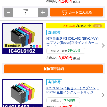
4,140円
在庫あり
(税込)
数量
カートに入れる
さらに1本
プレゼント中
詳細
当日出荷
[6本自由選択] IC61+62 (BK/C/M/Y)
エプソン[Epson]互換インクカート
リッジ
76%お得
純正より最大
3,620円
在庫あり
(税込)
商品詳細
当日出荷
IC4CL6162(4色セット) エプソン[E
PSON]互換インクカートリッジ
59%お得
純正より