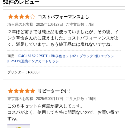
52件のレビュー
カラー
ブラック
コストパフォーマンスよし
顔料・染料
染料
埼玉県のお客様
2025年10月27日
ご注文回数：7回
ICチップ
あり
２年ほど前までは純正品を使っていましたが、その後、イ
ンク革命さんのに変えました。コストパフォーマンスがよ
製品タイプ
互換インク
く、満足しています。もう純正品には戻れないですね、
商品：
IC4CL6162 2PSET＋BK(4色セットx2＋ブラック1個) エプソン
[EPSON]互換インクカートリッジ
プリンター：PX605F
リピーターです！
東京都のお客様
2025年09月17日
ご注文回数：15回
この８本セットを何度か購入してます。
コスパがよく、使用しても特に問題ないので、お買い得で
すね。