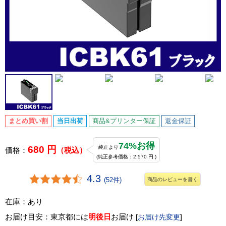
まとめ買い割
当日出荷
商品&プリンター保証
返金保証
74%お得
680 円
純正より
価格：
（税込）
(純正参考価格：2,570 円 )
4.3
(52件)
商品のレビューを書く
在庫：あり
お届け目安：東京都には
明後日
お届け
[
お届け先変更
]