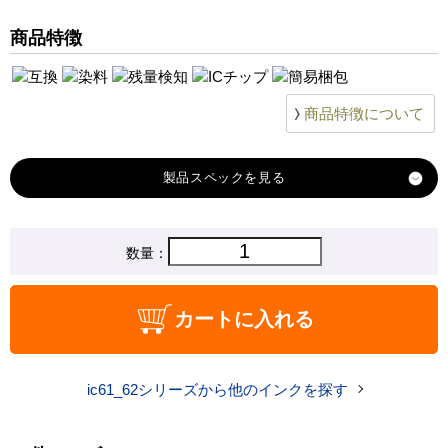
PX-1200
商品特徴
PX-1200C9
PX-1600F
PX-1600FC9
商品特徴について
PX-1700F
PX-1700FC5
PX-1700FC9
製品スペック
対応
数量：
エプソン
メーカー
対応
ICBK61
カートに入れる
純正型番
商品コード
icbk61
ic61_62シリーズから他のインクを探す
税込価格
680 円
純正参考価格
2,570 円