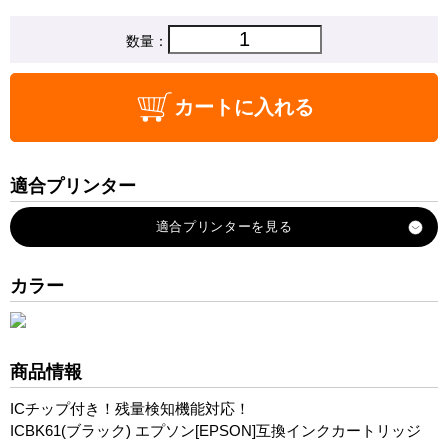
数量：
カートに入れる
適合プリンター
PX-203
PX-204
PX-205
カラー
PX-503A
PX-504A
PX-603F
商品情報
PX-605F
ICチップ付き！残量検知機能対応！
PX-673F
ICBK61(ブラック) エプソン[EPSON]互換インクカートリッジ
PX-675F