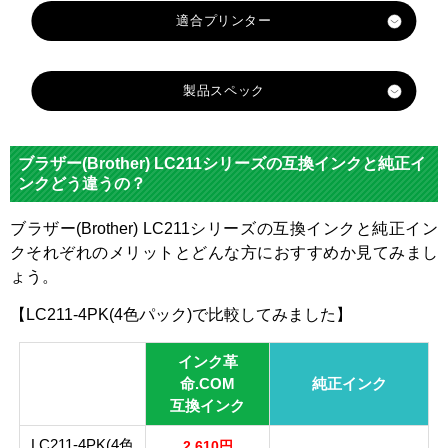
製品スペック
対応
メーカ
ブラザー
ブラザー(Brother) LC211シリーズの互換インクと純正イ
ー
ンクどう違うの？
対応
LC211B
ブラザー(Brother) LC211シリーズの互換インクと純正イン
純正型
LC211C
LC211M
LC211Y
K
クそれぞれのメリットとどんな方におすすめか見てみまし
番
ょう。
ブラッ
マゼン
イエロ
カラー
シアン
【LC211-4PK(4色パック)で比較してみました】
ク
タ
ー
顔料・
インク革
染料
染料
命.COM
純正インク
互換インク
ICチッ
あり
プ
LC211-4PK(4色
2,610円