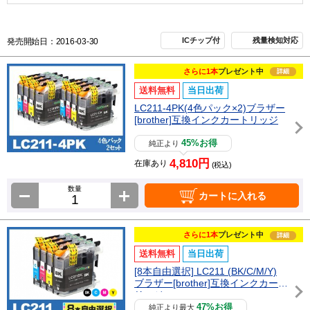
ICチップ付
残量検知対応
発売開始日：2016-03-30
さらに1本
プレゼント中
詳細
送料無料
当日出荷
LC211-4PK(4色パック×2)ブラザー
[brother]互換インクカートリッジ
45%お得
純正より
4,810円
在庫あり
(税込)
数量
カートに入れる
さらに1本
プレゼント中
詳細
送料無料
当日出荷
[8本自由選択] LC211 (BK/C/M/Y)
ブラザー[brother]互換インクカート
リッジ
47%お得
純正より最大