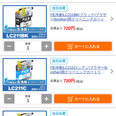
当日出荷
[洗浄液]LC211BK(ブラック)ブラザ
ー[brother]用クリーニングカートリ
ッジ
720円
在庫あり
(税込)
数量
カートに入れる
当日出荷
[洗浄液]LC211C(シアン)ブラザー[b
rother]用クリーニングカートリッ
ジ
720円
在庫あり
(税込)
数量
カートに入れる
当日出荷