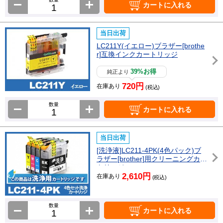
カートに入れる
当日出荷
LC211Y(イエロー)ブラザー[brothe
r]互換インクカートリッジ
39%お得
純正より
720円
在庫あり
(税込)
数量
カートに入れる
当日出荷
[洗浄液]LC211-4PK(4色パック)ブ
ラザー[brother]用クリーニングカー
トリッジ
2,610円
在庫あり
(税込)
数量
カートに入れる