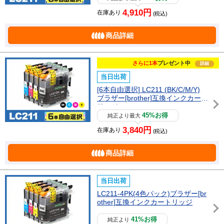
4,910円
在庫あり
(税込)
商品詳細
さらに1本
プレゼント中
詳細
当日出荷
[6本自由選択] LC211 (BK/C/M/Y)
ブラザー[brother]互換インクカート
リッジ
45%お得
純正より最大
3,840円
在庫あり
(税込)
商品詳細
当日出荷
LC211-4PK(4色パック)ブラザー[br
other]互換インクカートリッジ
41%お得
純正より