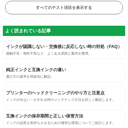
黒度の技術基準に適合する。
すべてのテスト項目を表示する
色
よく読まれている記事
標準カラーサンプルを印刷する。
インクが認識しない・交換後に反応しない時の対処（FAQ）
鮮やか、リアル、彩度、シャープなど、
接触不良・相性不良など、よくある原因と案内を整理。
標準カラ―サンプルと比べて大きな違いがないこと。
純正インクと互換インクの違い
におい
選び方の基準を用途別に解説。
サンプルシートを印刷し、直接においを嗅ぐ。
プリンターのヘッドクリーニングのやり方と注意点
インクが出ない・かすれる時のメンテナンス方法を詳しく解説します。
刺激的なにおいがしないこと。
互換インクの保存期間と正しい保管方法
互換性
インクの品質を長持ちさせるための適切な環境についてご紹介します。