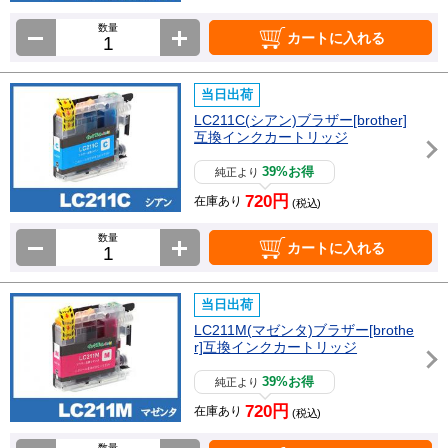
数量
カートに入れる
当日出荷
LC211C(シアン)ブラザー[brother]
互換インクカートリッジ
39%お得
純正より
720円
在庫あり
(税込)
数量
カートに入れる
当日出荷
LC211M(マゼンタ)ブラザー[brothe
r]互換インクカートリッジ
39%お得
純正より
720円
在庫あり
(税込)
数量