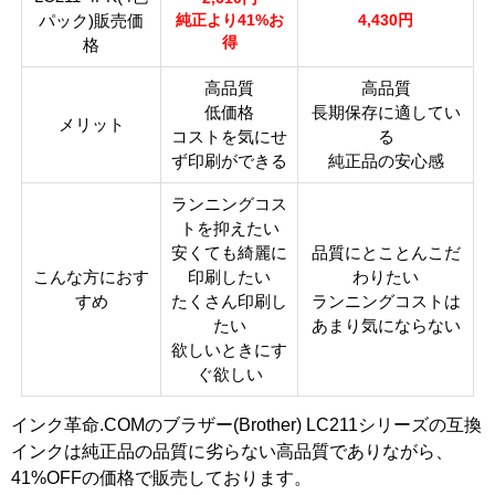
パック)販売価
純正より41%お
4,430円
製品タ
互換インク
得
格
イプ
高品質
高品質
低価格
長期保存に適してい
メリット
コストを気にせ
る
ず印刷ができる
純正品の安心感
ランニングコス
トを抑えたい
安くても綺麗に
品質にとことんこだ
こんな方におす
印刷したい
わりたい
すめ
たくさん印刷し
ランニングコストは
たい
あまり気にならない
欲しいときにす
ぐ欲しい
インク革命.COMのブラザー(Brother) LC211シリーズの互換
インクは純正品の品質に劣らない高品質でありながら、
41%OFFの価格で販売しております。