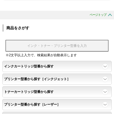
互換性テスト用のサンプルを印刷する。
ページトップ
色の重なりの境界が明確で、
色同士のにじみがないこと。
商品をさがす
浸透性
浸透性テスト用のサンプルを印刷する。
※2文字以上入力で、検索結果が自動表示します
インクカートリッジ型番から探す
任意の色を背景として使用し、
背景と違う色で8号サイズのArialフォントで
プリンター型番から探す［インクジェット］
鮮明に印刷できること。
トナーカートリッジ型番から探す
速乾性
プリンター型番から探す［レーザー］
互換性テストサンプルを5ページ連続印刷する。