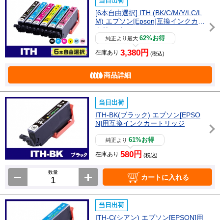
当日出荷
[6本自由選択] ITH (BK/C/M/Y/LC/L
M) エプソン[Epson]互換インクカー
トリッジ
62%お得
純正より最大
3,380円
在庫あり
(税込)
商品詳細
当日出荷
ITH-BK(ブラック) エプソン[EPSO
N]用互換インクカートリッジ
61%お得
純正より
580円
在庫あり
(税込)
数量
カートに入れる
当日出荷
ITH-C(シアン) エプソン[EPSON]用