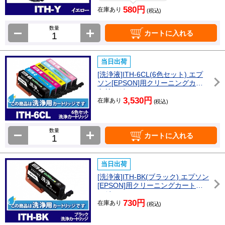
580円
在庫あり
(税込)
数量
カートに入れる
当日出荷
[洗浄液]ITH-6CL(6色セット) エプ
ソン[EPSON]用クリーニングカー
トリッジ
3,530円
在庫あり
(税込)
数量
カートに入れる
当日出荷
[洗浄液]ITH-BK(ブラック) エプソン
[EPSON]用クリーニングカートリ
ッジ
730円
在庫あり
(税込)