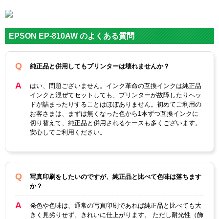
対応
メー
エプソン
カー
EPSON EP-810AW のよくある質問
対応
ITH-
ITH-
ITH-
ITH-
ITH-
ITH-
純正
BK
C
M
Y
LC
LM
型番
純正品と併用してもプリンターは壊れませんか？
ライ
はい、問題ございません。インク革命の互換インクは純正品
ライ
カラ
ブラ
シア
マゼ
イエ
トマ
インクと混ぜてセットしても、プリンターが故障したりヘッ
トシ
ー
ドが詰まったりすることはほぼありません。初めてご利用の
ック
ン
ンタ
ロー
ゼン
アン
お客さまは、まずは無くなった色から1本ずつ互換インクに
タ
切り替えて、純正品と併用されるケースも多くございます。
安心してご利用ください。
顔
料・
染料
染料
ICチ
写真印刷をしたいのですが、純正品と比べて色味は落ちます
あり
ップ
か？
製品
発色や色味は、通常の写真印刷であれば純正品と比べても大
タイ
互換インク
きく見劣りせず、きれいに仕上がります。 ただし耐光性（飾