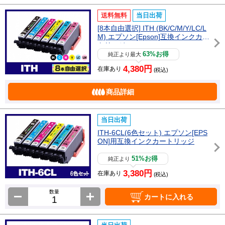
送料無料
当日出荷
[8本自由選択] ITH (BK/C/M/Y/LC/L
M) エプソン[Epson]互換インクカー
トリッジ
63%お得
純正より最大
4,380円
在庫あり
(税込)
商品詳細
当日出荷
ITH-6CL(6色セット) エプソン[EPS
ON]用互換インクカートリッジ
51%お得
純正より
3,380円
在庫あり
(税込)
数量
カートに入れる