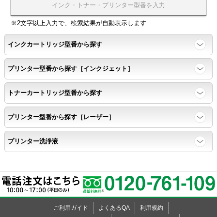
浸透性テスト用のサンプルを印刷する。
※2文字以上入力で、検索結果が自動表示します
インクカートリッジ型番から探す
任意の色を背景として使用し、
背景と違う色で8号サイズのArialフォントで
プリンター型番から探す［インクジェット］
鮮明に印刷できること。
トナーカートリッジ型番から探す
速乾性
プリンター型番から探す［レーザー］
互換性テストサンプルを5ページ連続印刷する。
プリンター洗浄液
前のページのインクが
次のページの裏面に染み込まない。
飛び散り
ご利用ガイド
よくあるQA
利用規約
標準カラーサンプル /