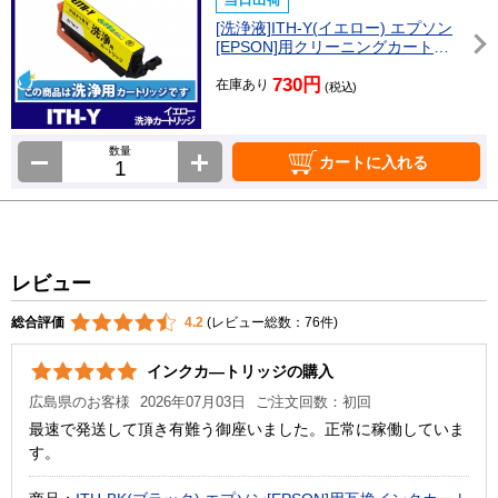
[洗浄液]ITH-Y(イエロー) エプソン
[EPSON]用クリーニングカートリ
ッジ
730円
在庫あり
(税込)
数量
カートに入れる
レビュー
総合評価
4.2
(レビュー総数：76件)
インクカ―トリッジの購入
広島県のお客様
2026年07月03日
ご注文回数：初回
最速で発送して頂き有難う御座いました。正常に稼働していま
す。