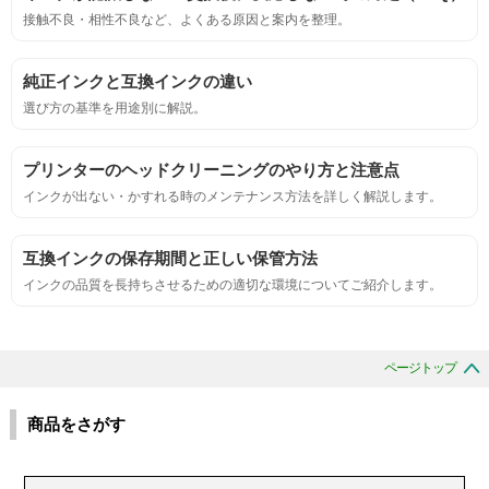
鮮やか、リアル、彩度、シャープなど、
接触不良・相性不良など、よくある原因と案内を整理。
標準カラ―サンプルと比べて大きな違いがないこと。
純正インクと互換インクの違い
におい
選び方の基準を用途別に解説。
サンプルシートを印刷し、直接においを嗅ぐ。
プリンターのヘッドクリーニングのやり方と注意点
インクが出ない・かすれる時のメンテナンス方法を詳しく解説します。
刺激的なにおいがしないこと。
互換インクの保存期間と正しい保管方法
互換性
インクの品質を長持ちさせるための適切な環境についてご紹介します。
互換性テスト用のサンプルを印刷する。
ページトップ
色の重なりの境界が明確で、
色同士のにじみがないこと。
商品をさがす
浸透性