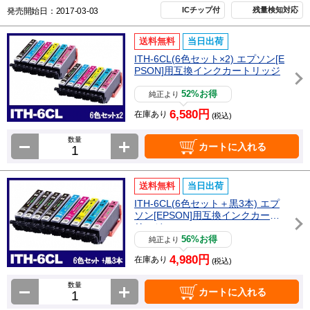
ICチップ付
残量検知対応
発売開始日：2017-03-03
送料無料
当日出荷
ITH-6CL(6色セット×2) エプソン[E
PSON]用互換インクカートリッジ
52%お得
純正より
6,580円
在庫あり
(税込)
数量
カートに入れる
送料無料
当日出荷
ITH-6CL(6色セット＋黒3本) エプ
ソン[EPSON]用互換インクカート
リッジ
56%お得
純正より
4,980円
在庫あり
(税込)
数量
カートに入れる