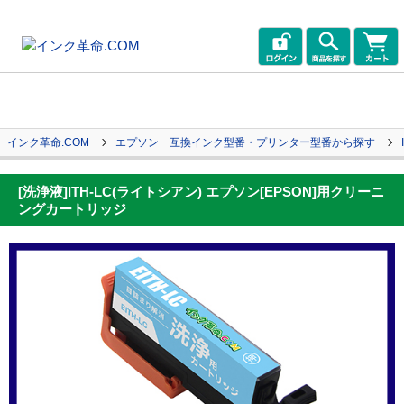
インク革命.COM
エプソン 互換インク型番・プリンター型番から探す
[洗浄液]ITH-LC(ライトシアン) エプソン[EPSON]用クリーニ
ングカートリッジ