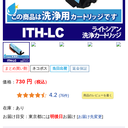
まとめ買い割
ネコポス
当日出荷
返金保証
730 円
価格：
（税込）
4.2
(76件)
商品のレビューを書く
在庫：あり
お届け目安：東京都には
明後日
お届け
[
お届け先変更
]