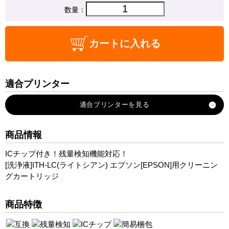
数量：
カートに入れる
適合プリンター
EP-709A
EP-710A
EP-810AB
商品情報
EP-810AW
ICチップ付き！残量検知機能対応！
EP-811AW
[洗浄液]ITH-LC(ライトシアン) エプソン[EPSON]用クリーニン
EP-811AB
グカートリッジ
EP-711A
商品特徴