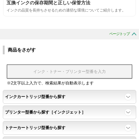
互換インクの保存期間と正しい保管方法
互換性
インクの品質を長持ちさせるための適切な環境についてご紹介します。
互換性テスト用のサンプルを印刷する。
ページトップ
色の重なりの境界が明確で、
色同士のにじみがないこと。
商品をさがす
浸透性
浸透性テスト用のサンプルを印刷する。
※2文字以上入力で、検索結果が自動表示します
インクカートリッジ型番から探す
任意の色を背景として使用し、
背景と違う色で8号サイズのArialフォントで
プリンター型番から探す［インクジェット］
鮮明に印刷できること。
トナーカートリッジ型番から探す
速乾性