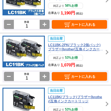
カートリッジ
58%お得
純正より
1,190円
在庫あり
(税込)
数量
カートに入れる
当日出荷
LC11BK-2PK(ブラック2個パック)
ブラザー[brother]互換インクカート
リッジ
53%お得
純正より
1,070円
在庫あり
(税込)
数量
カートに入れる
当日出荷
LC11BK(ブラック)ブラザー[brothe
r]互換インクカートリッジ
53%お得
純正より