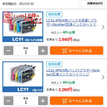
残量検知対応
発売開始日：2013-01-01
当日出荷
LC11-4PK(4色パック大容量) ブラ
ザー[brother]互換インクカートリッ
ジ
48%お得
純正より
2,940円
在庫あり
(税込)
数量
カートに入れる
当日出荷
LC11-4PK(4色パック)ブラザー[brot
her]互換インクカートリッジ
49%お得
純正より
2,260円
在庫あり
(税込)
数量
カートに入れる