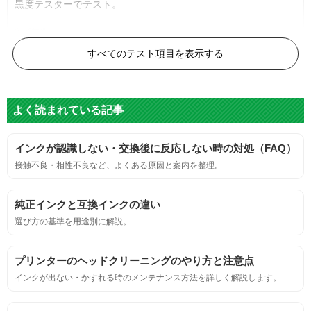
黒度テスターでテスト。
黒度の技術基準に適合する。
すべてのテスト項目を表示する
色
よく読まれている記事
標準カラーサンプルを印刷する。
インクが認識しない・交換後に反応しない時の対処（FAQ）
鮮やか、リアル、彩度、シャープなど、
接触不良・相性不良など、よくある原因と案内を整理。
標準カラ―サンプルと比べて大きな違いがないこと。
純正インクと互換インクの違い
におい
選び方の基準を用途別に解説。
サンプルシートを印刷し、直接においを嗅ぐ。
プリンターのヘッドクリーニングのやり方と注意点
インクが出ない・かすれる時のメンテナンス方法を詳しく解説します。
刺激的なにおいがしないこと。