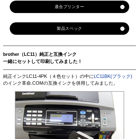
製品スペック
対応
メーカ
ブラザー
brother（LC11）純正と互換インク
ー
一緒にセットして印刷してみました！
対応
純正型
LC11BK
LC11C
LC11M
LC11Y
純正インクLC11-4PK（４色セット）の中に
LC11BK(ブラック)
番
のインク革命.COMの互換インクを併用してみました。
ブラッ
マゼン
イエロ
カラー
シアン
ク
タ
ー
顔料・
染料
染料
ICチッ
なし
プ