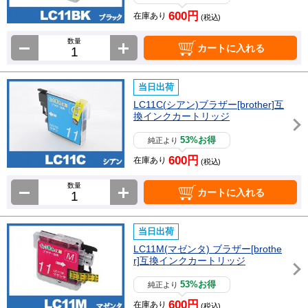
600円
在庫あり
(税込)
数量
カートに入れる
当日出荷
LC11C(シアン)ブラザー[brother]互
換インクカートリッジ
53%お得
純正より
600円
在庫あり
(税込)
数量
カートに入れる
当日出荷
LC11M(マゼンタ) ブラザー[brothe
r]互換インクカートリッジ
53%お得
純正より
600円
在庫あり
(税込)