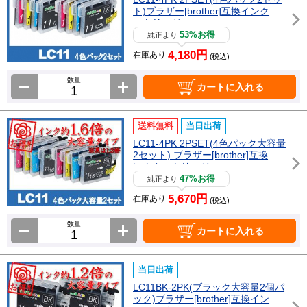
ト)ブラザー[brother]互換インクカ
ートリッジ
53%お得
純正より
4,180円
在庫あり
(税込)
数量
カートに入れる
送料無料
当日出荷
LC11-4PK 2PSET(4色パック大容量
2セット) ブラザー[brother]互換イ
ンクカートリッジ
47%お得
純正より
5,670円
在庫あり
(税込)
数量
カートに入れる
当日出荷
LC11BK-2PK(ブラック大容量2個パ
ック)ブラザー[brother]互換インク