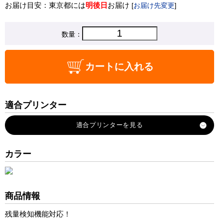
お届け目安：東京都には
明後日
お届け
[
お届け先変更
]
数量：
カートに入れる
適合プリンター
MFC-490CN
MFC-495CN
MFC-5890CN
カラー
MFC-J615N
MFC-6490CN
MFC-670CD
商品情報
MFC-670CDW
残量検知機能対応！
MFC-675CD