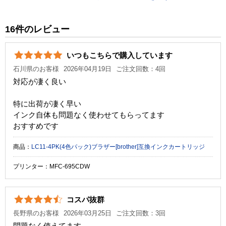
税込価格
1,190 円
MFC-935CDN
MFC-935CDWN
純正参考価格
2,830 円
16件のレビュー
MFC-J950DN
カラー
ブラック
MFC-J950DWN
いつもこちらで購入しています
DCP-165C
顔料・染料
染料
石川県のお客様
2026年04月19日
ご注文回数：4回
DCP-385C
ICチップ
なし
対応が凄く良い
DCP-390CN
製品タイプ
互換インク
DCP-J515N
特に出荷が凄く早い
DCP-535CN
インク自体も問題なく使わせてもらってます
DCP-595CN
おすすめです
DCP-J715N
商品：
LC11-4PK(4色パック)ブラザー[brother]互換インクカートリッジ
プリンター：MFC-695CDW
コスパ抜群
長野県のお客様
2026年03月25日
ご注文回数：3回
問題なく使えてます。