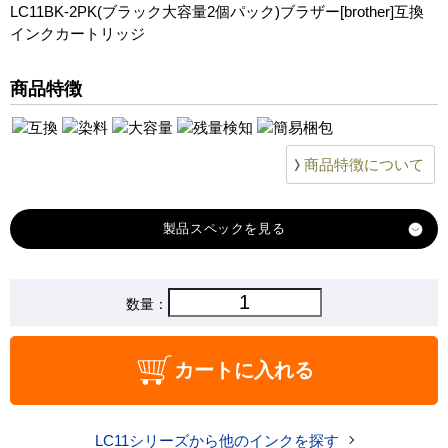
LC11BK-2PK(ブラック大容量2個パック)ブラザー[brother]互換
MFC-675CDW
インクカートリッジ
MFC-6890CN
MFC-695CDN
商品特徴
MFC-695CDWN
MFC-735CD
MFC-735CDW
商品特徴について
MFC-J700D
MFC-J700DW
MFC-J800D
製品スペック
MFC-J800DW
MFC-J805D/DW
対応
数量：
ブラザー
MFC-J850DN
メーカー
MFC-J850DWN
対応
LC11BK
カートに入れる
MFC-J855DN/DWN
純正型番
MFC-930CDN
商品コード
LC11BK-2PKdai
MFC-930CDWN
LC11シリーズから他のインクを探す