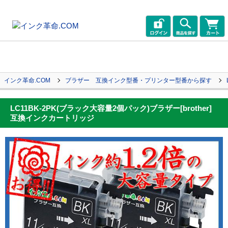
インク革命.COM
ブラザー 互換インク型番・プリンター型番から探す
LC11BK-2PK(ブラック大容量2個パック)ブラザー[brother]
互換インクカートリッジ