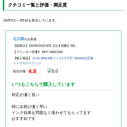
クチコミ一覧と評価・満足度
16件中1～3件目を表示しています。
石川県
のお客様
【投稿日】
2026年04月19日
【注文回数】
4回
【プリンター型番】
MFC-695CDW
【購入商品】
LC11-4PK(4色パック)ブラザー[brother]互換
インクカートリッジ
4.8
総合評価
いつもこちらで購入しています
対応が凄く良い
特に出荷が凄く早い
インク自体も問題なく使わせてもらってます
おすすめです