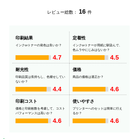
16
レビュー総数：
件
印刷結果
定着性
インクorトナーの発色は良いか？
インクorトナーが用紙に馴染んで、
色ムラやにじみはないか？
4.7
4.5
耐光性
価格
印刷品質は長持ちし、色褪せしてい
商品の価格は適正か？
ないか？
4.4
4.6
印刷コスト
使いやすさ
価格と印刷枚数を考慮して、コスト
プリンターへのセットは簡単に行え
パフォーマンスは高いか？
るか？
4.6
4.6