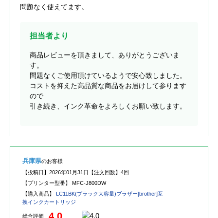
問題なく使えてます。
担当者より
商品レビューを頂きまして、ありがとうございま
す。
問題なくご使用頂けているようで安心致しました。
コストを抑えた高品質な商品をお届けして参ります
ので
引き続き、インク革命をよろしくお願い致します。
兵庫県
のお客様
【投稿日】
2026年01月31日
【注文回数】
4回
【プリンター型番】
MFC-J800DW
【購入商品】
LC11BK(ブラック大容量)ブラザー[brother]互
換インクカートリッジ
4.0
総合評価