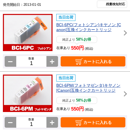
残量検知対応
発売開始日：2013-01-01
当日出荷
BCI-6PC(フォトシアン)キヤノン [C
anon]互換インクカートリッジ
58%お得
純正より
550円
在庫あり
(税込)
数量
カートに入れる
当日出荷
BCI-6PM(フォトマゼンタ)キヤノン
[Canon]互換インクカートリッジ
58%お得
純正より
550円
在庫あり
(税込)
数量
カートに入れる