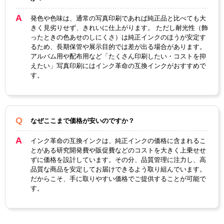
ICチ
なし
ップ
発色や色味は、通常の写真印刷であれば純正品と比べても大
きく見劣りせず、きれいに仕上がります。 ただし耐光性（飾
製品
ったときの色あせのしにくさ）は純正インクのほうが安定す
タイ
互換インク
るため、長期保管や展示目的では差が出る場合があります。
プ
アルバム用や配布用など「たくさん印刷したい・コストを抑
えたい」写真印刷にはインク革命の互換インクがおすすめで
す。
なぜここまで価格が安いのですか？
インク革命の互換インクは、純正インクの価格に含まれるこ
とがある研究開発費や販促費などのコストを大きく上乗せせ
ずに価格を設計しています。その分、品質管理に注力し、高
品質な商品を安定してお届けできるよう取り組んでいます。
だからこそ、手に取りやすい価格でご提供することが可能で
す。