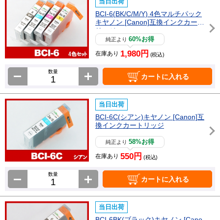
当日出荷
BCI-6(BK/C/M/Y) 4色マルチパック
キヤノン [Canon]互換インクカート
リッジ
60%お得
純正より
1,980円
在庫あり
(税込)
数量
カートに入れる
当日出荷
BCI-6C(シアン)キヤノン [Canon]互
換インクカートリッジ
58%お得
純正より
550円
在庫あり
(税込)
数量
カートに入れる
当日出荷
BCI-6BK(ブラック)キヤノン [Cano