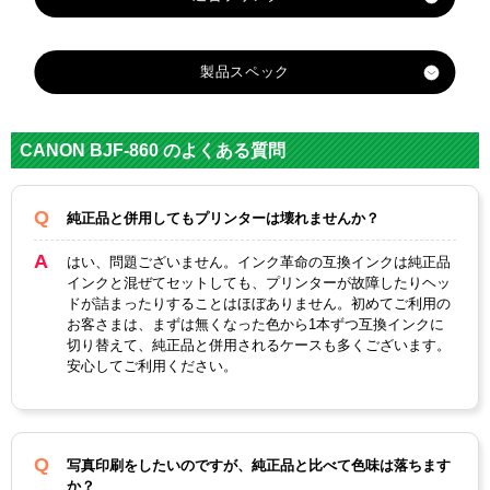
製品スペック
対応
メー
キヤノン
CANON BJF-860 のよくある質問
カー
対応
純正品と併用してもプリンターは壊れませんか？
BCI-
BCI-
BCI-
BCI-
BCI-
BCI-
純正
6PC
6PM
3EY
3EC
3EM
6BK
型番
はい、問題ございません。インク革命の互換インクは純正品
インクと混ぜてセットしても、プリンターが故障したりヘッ
フォ
ドが詰まったりすることはほぼありません。初めてご利用の
フォ
カラ
トマ
イエ
シア
マゼ
ブラ
お客さまは、まずは無くなった色から1本ずつ互換インクに
トシ
ー
ゼン
ロー
ン
ンタ
ック
切り替えて、純正品と併用されるケースも多くございます。
アン
安心してご利用ください。
タ
顔
料・
染料
染料
写真印刷をしたいのですが、純正品と比べて色味は落ちます
か？