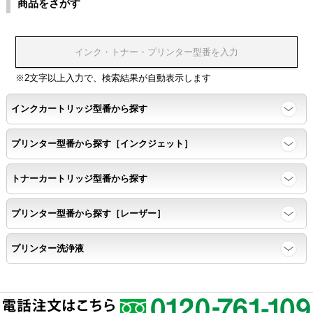
商品をさがす
浸透性
浸透性テスト用のサンプルを印刷する。
※2文字以上入力で、検索結果が自動表示します
インクカートリッジ型番から探す
任意の色を背景として使用し、
背景と違う色で8号サイズのArialフォントで
プリンター型番から探す［インクジェット］
鮮明に印刷できること。
トナーカートリッジ型番から探す
速乾性
プリンター型番から探す［レーザー］
互換性テストサンプルを5ページ連続印刷する。
プリンター洗浄液
前のページのインクが
次のページの裏面に染み込まない。
飛び散り