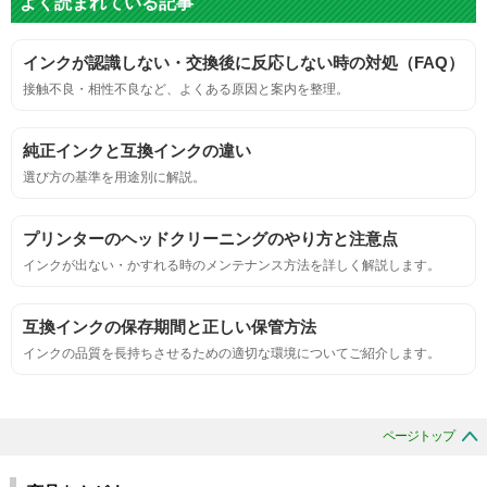
よく読まれている記事
標準カラーサンプルを印刷する。
インクが認識しない・交換後に反応しない時の対処（FAQ）
鮮やか、リアル、彩度、シャープなど、
接触不良・相性不良など、よくある原因と案内を整理。
標準カラ―サンプルと比べて大きな違いがないこと。
純正インクと互換インクの違い
におい
選び方の基準を用途別に解説。
サンプルシートを印刷し、直接においを嗅ぐ。
プリンターのヘッドクリーニングのやり方と注意点
インクが出ない・かすれる時のメンテナンス方法を詳しく解説します。
刺激的なにおいがしないこと。
互換インクの保存期間と正しい保管方法
互換性
インクの品質を長持ちさせるための適切な環境についてご紹介します。
互換性テスト用のサンプルを印刷する。
ページトップ
色の重なりの境界が明確で、
色同士のにじみがないこと。