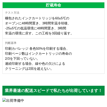
貯蔵寿命
梱包されたインクカートリッジを60±5℃の
オーブンに48時間置き、3時間常温冷却後、
-25±5℃の低温環境に48時間置き、3時間
常温の環境に戻す。この工程を3回繰り返す。
印刷カバレッジ 各色50%を印刷する場合、
印刷ページ数はインクカートリッジの寿命の
2/3を下回っていない。
連続印刷する場合、線や色の欠けによる
クリーニングは2回を超えない。
業界最速の配送スピードで私たちが出荷しています！