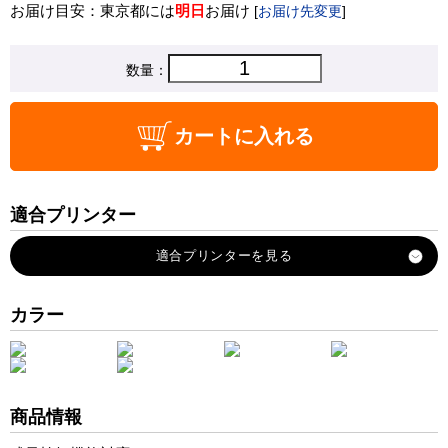
お届け目安：東京都には
明日
お届け
[
お届け先変更
]
数量：
カートに入れる
適合プリンター
PIXUS-860i
PIXUS-900PD
PIXUS-950i
カラー
PIXUS-960i
PIXUS-990i
PIXUS-9100i
商品情報
PIXUS-9900i
BJF-930