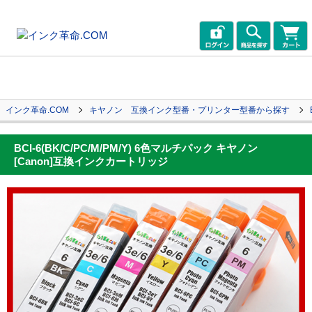
インク革命.COM
キヤノン 互換インク型番・プリンター型番から探す
BCI-6(BK/C/PC/M/PM/Y) 6色マルチパック キヤノン
[Canon]互換インクカートリッジ