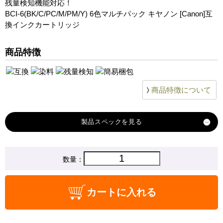
残量検知機能対応！
BJF-9000
BCI-6(BK/C/PC/M/PM/Y) 6色マルチパック キヤノン [Canon]互
換インクカートリッジ
BJF-900
BJF-890
商品特徴
BJF-870
BJF-860
BJF-850アップグレード
商品特徴について
BJF-890PD
BJF-870PD
BJ-895PD
製品スペック
対応
数量：
キヤノン
メーカー
対応
BCI-3EC
カートに入れる
BCI-3EM
BCI-3EY
BCI-6BK
純正型番
商品コード
B6-007