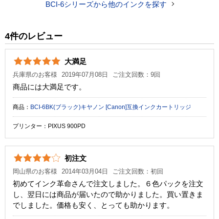
BCI-6シリーズから他のインクを探す
税込価格
2,940 円
純正参考価格
5,770 円
4件のレビュー
カラー
シアン
マゼンタ
イエロー
ブラック
大満足
顔料・染料
染料
兵庫県のお客様
2019年07月08日
ご注文回数：9回
ICチップ
なし
商品には大満足です。
製品タイプ
互換インク
商品：
BCI-6BK(ブラック)キヤノン [Canon]互換インクカートリッジ
プリンター：PIXUS 900PD
初注文
岡山県のお客様
2014年03月04日
ご注文回数：初回
初めてインク革命さんで注文しました。６色パックを注文
し、翌日には商品が届いたので助かりました。買い置きま
でしました。価格も安く、とっても助かります。