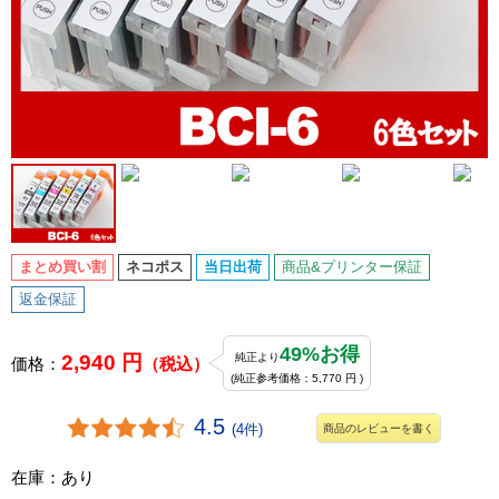
まとめ買い割
ネコポス
当日出荷
商品&プリンター保証
返金保証
49%お得
2,940 円
純正より
価格：
（税込）
(純正参考価格：5,770 円 )
4.5
(4件)
商品のレビューを書く
在庫：あり