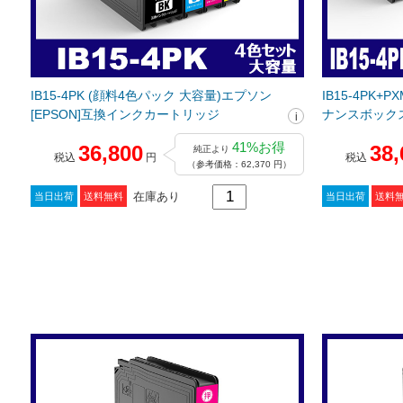
IB15-4PK (顔料4色パック 大容量)エプソン
IB15-4PK
[EPSON]互換インクカートリッジ
ナンスボックス)
クカートリッ
41%お得
36,800
38,
純正より
税込
円
税込
（参考価格：62,370 円）
在庫あり
当日出荷
送料無料
当日出荷
送料