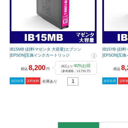
IB15MB (顔料マゼンタ 大容量)エプソン
IB15YB (
[EPSON]互換インクカートリッジ
[EPSON]
40%お得
8,200
8,
純正より
税込
円
税込
（参考価格：13,750 円）
在庫あり
当日出荷
送料無料
当日出荷
送料