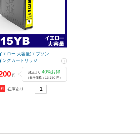
顔料イエロー 大容量)エプソン
互換インクカートリッジ
40%お得
200
純正より
円
（参考価格：13,750 円）
在庫あり
無料