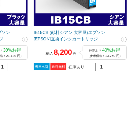
エプソン
IB15CB (顔料シアン 大容量)エプソン
ジ
[EPSON]互換インクカートリッジ
39%お得
40%お得
8,200
り
純正より
税込
円
：21,120 円）
（参考価格：13,750 円）
在庫あり
当日出荷
送料無料