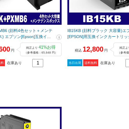
+PXMB6 (顔料4色セット＋メンテ
IB15KB (顔料ブラック 大容量)
 エプソン[Epson]互換イン
[EPSON]用互換インクカートリッ
ジ
41%お得
600
12,800
純正より
純正よ
円
税込
円
（参考価格：65,648 円）
（参考価格
在庫あり
在庫あり
無料
当日出荷
送料無料