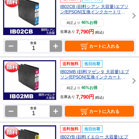
IB02CB (顔料シアン 大容量)エプソ
ン[EPSON]互換インクカートリッ
ジ
46%お得
純正より
7,790円
在庫あり
(税込)
数量
カートに入れる
送料無料
当日出荷
IB02MB (顔料マゼンタ 大容量)エプ
ソン[EPSON]互換インクカートリ
ッジ
46%お得
純正より
7,790円
在庫あり
(税込)
数量
カートに入れる
送料無料
当日出荷
IB02YB (顔料イエロー 大容量)エプ