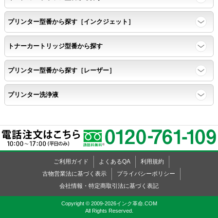
任意の色を背景として使用し、
背景と違う色で8号サイズのArialフォントで
プリンター型番から探す［インクジェット］
鮮明に印刷できること。
トナーカートリッジ型番から探す
速乾性
プリンター型番から探す［レーザー］
互換性テストサンプルを5ページ連続印刷する。
プリンター洗浄液
前のページのインクが
次のページの裏面に染み込まない。
飛び散り
ご利用ガイド
よくあるQA
利用規約
標準カラーサンプル /
互換性テストサンプルを印刷する。
古物営業法に基づく表示
プライバシーポリシー
会社情報・特定商取引法に基づく表記
印刷の仕上がりが精細で均一であり、
Copyright © 2009-2026インク革命.COM
All Rights Reserved.
インクの飛び散りもない。