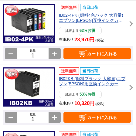
送料無料
当日出荷
IB02-4PK (顔料4色パック 大容量)
エプソン[EPSON]互換インクカー
トリッジ
62%お得
純正より
23,970円
在庫あり
(税込)
数量
カートに入れる
送料無料
当日出荷
IB02KB (顔料ブラック 大容量)エプ
ソン[EPSON]用互換インクカート
リッジ
53%お得
純正より
10,320円
在庫あり
(税込)
数量
カートに入れる
送料無料
当日出荷