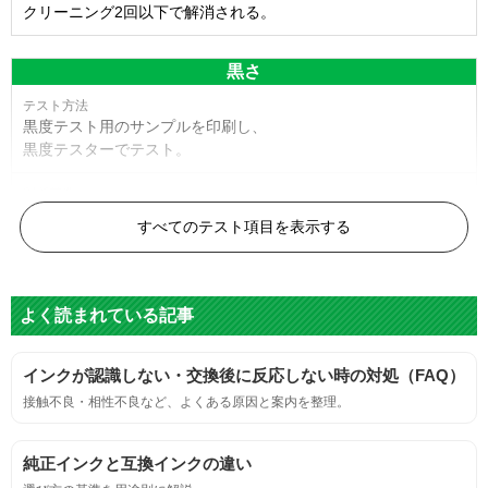
クリーニング2回以下で解消される。
黒さ
黒度テスト用のサンプルを印刷し、
黒度テスターでテスト。
黒度の技術基準に適合する。
すべてのテスト項目を表示する
色
よく読まれている記事
標準カラーサンプルを印刷する。
インクが認識しない・交換後に反応しない時の対処（FAQ）
鮮やか、リアル、彩度、シャープなど、
接触不良・相性不良など、よくある原因と案内を整理。
標準カラ―サンプルと比べて大きな違いがないこと。
純正インクと互換インクの違い
におい