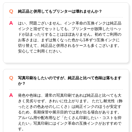
対応
純正品と併用してもプリンターは壊れませんか？
純正型
IB02KB
IB02CB
IB02MB
IB02YB
番
はい、問題ございません。インク革命の互換インクは純正品
インクと混ぜてセットしても、プリンターが故障したりヘッ
ブラッ
マゼン
イエロ
ドが詰まったりすることはほぼありません。初めてご利用の
カラー
シアン
ク
タ
ー
お客さまは、まずは無くなった色から1本ずつ互換インクに
切り替えて、純正品と併用されるケースも多くございます。
顔料・
安心してご利用ください。
顔料
染料
ICチッ
あり
プ
写真印刷をしたいのですが、純正品と比べて色味は落ちます
か？
製品タ
互換インク
イプ
発色や色味は、通常の写真印刷であれば純正品と比べても大
きく見劣りせず、きれいに仕上がります。 ただし耐光性（飾
ったときの色あせのしにくさ）は純正インクのほうが安定す
るため、長期保管や展示目的では差が出る場合があります。
アルバム用や配布用など「たくさん印刷したい・コストを抑
えたい」写真印刷にはインク革命の互換インクがおすすめで
す。