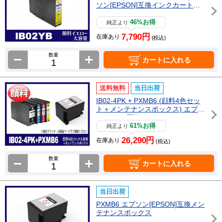
ソン[EPSON]互換インクカートリ
ッジ
46%お得
純正より
7,790円
在庫あり
(税込)
数量
カートに入れる
送料無料
当日出荷
IB02-4PK + PXMB6 (顔料4色セッ
ト＋メンテナンスボックス) エプソ
ン[Epson]互換インクカートリッジ
61%お得
純正より
26,290円
在庫あり
(税込)
数量
カートに入れる
当日出荷
PXMB6 エプソン[EPSON]互換メン
テナンスボックス