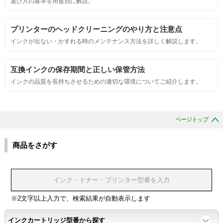
選び方の基準を用途別に解説。
サンプルシートを印刷し、直接においを嗅ぐ。
プリンターのヘッドクリーニングのやり方と注意点
インクが出ない・かすれる時のメンテナンス方法を詳しく解説します。
刺激的なにおいがしないこと。
互換インクの保存期間と正しい保管方法
互換性
インクの品質を長持ちさせるための適切な環境についてご紹介します。
互換性テスト用のサンプルを印刷する。
ページトップ
色の重なりの境界が明確で、
色同士のにじみがないこと。
商品をさがす
浸透性
浸透性テスト用のサンプルを印刷する。
※2文字以上入力で、検索結果が自動表示します
インクカートリッジ型番から探す