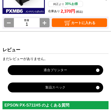
35%お得
純正より
2,370円
在庫あり
(税込)
数量
カートに入れる
レビュー
まだレビューがありません。
製品スペック
対応
メーカ
エプソン
EPSON PX-S711H5 のよくある質問
ー